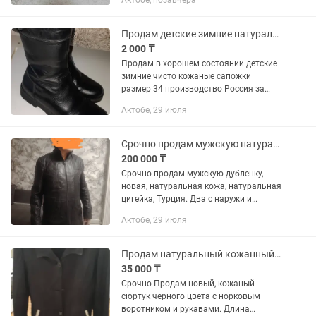
Актобе, позавчера
Продам детские зимние натуральные кожаные сапожки размер 34.
2 000 ₸
Продам в хорошем состоянии детские
зимние чисто кожаные сапожки
размер 34 производство Россия за
2000 тенге.
Актобе, 29 июля
Срочно продам мужскую натуральную новую кожаную дубленку
200 000 ₸
Срочно продам мужскую дубленку,
новая, натуральная кожа, натуральная
цигейка, Турция. Два с наружи и
внутренних два кармана имеются. Торг
Актобе, 29 июля
уместен. Размер 52-54.
Продам натуральный кожанный сюртук
35 000 ₸
Срочно Продам новый, кожаный
сюртук черного цвета с норковым
воротником и рукавами. Длина