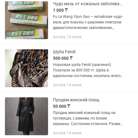
Чудо мазь от кожаных заболеваний
1 000 ₸
Fu Le Wang Yijun Gao — китайская чудо-
мазь для борьбы с широким спектром
дерматологических заболевания,
среди которых — псориаз. Оно
Актобе, 18 июля
представляет собой незаразное
хроническое заболевание кожных...
Шуба Fendi
500 000 ₸
Норковая шуба Fendi (оригинал)
Покупали за 800 000 тг. Шуба в
идеальном состоянии, носилась всего
один сезон, очень бережно.
Актобе, 14 июля
Оригинальный Fendi. Натуральный
дорогой норковый мех. Кожаный...
Продам женский плащ
50 000 ₸
Продам женский кожаный плащ на
пуговицах, с ремнем, по бокам
карманы. Состояние отличное. Размер
М (44-46). Кожа натуральная, очень
Актобе, 14 июля
теплый плащ.. Надевала 3 раза, почти