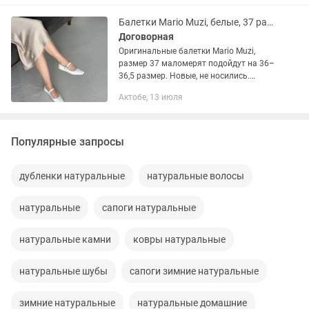
новый.
Балетки Mario Muzi, белые, 37 размер. Маломерят
Договорная
Оригинальные балетки Mario Muzi,
размер 37 маломерят подойдут на 36–
36,5 размер. Новые, не носились.
Куплены в Kaspi магазин. Продаю, так
Актобе, 13 июля
как не подошёл размер. Элегантная
легкая обувь прекрасно...
Популярные запросы
дубленки натуральные
натуральные волосы
натуральные
сапоги натуральные
натуральные камни
ковры натуральные
натуральные шубы
сапоги зимние натуральные
зимние натуральные
натуральные домашние