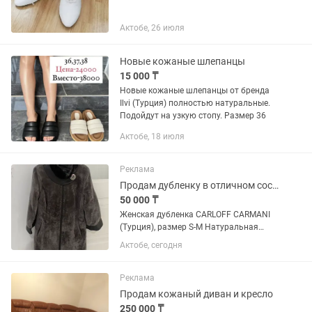
Актобе, 26 июля
Новые кожаные шлепанцы
15 000 ₸
Новые кожаные шлепанцы от бренда
Ilvi (Турция) полностью натуральные.
Подойдут на узкую стопу. Размер 36
Актобе, 18 июля
Реклама
Продам дубленку в отличном состоянии
50 000 ₸
Женская дубленка CARLOFF CARMANI
(Турция), размер S-M Натуральная
(100% ягненок), воротник из
Актобе, сегодня
натуральной норки, кожаные вставки.
Очень теплая, легкая, состояние
отличное. Покупали за 155 000 тенге....
Реклама
Продам кожаный диван и кресло
250 000 ₸