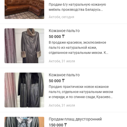
Продам б/у натуральную кожаную
мебель производства Беларусь
премиум класса. Состояние отличное.
Актобе, сегодня
В комплекте идет диван угловой на
левую сторону и кресло. Диван
раскладной, ортопедический матрас....
Кожаное пальто
50 000 ₸
В продаже красивое, эксклюзивное
пальто из натуральной кожи,
отделанное натуральным мехом. К
пальто идет кожаный ремень. Цвет
Актобе, 31 июля
невероятно красивый, жаль, что
камера не передает его.
Приобреталось...
Кожаное пальто
50 000 ₸
Продаю практически новое кожаное
пальто, отдельное натуральным мехом
и спереди, и по спинке сзади, Красивое,
необычное, эксклюзивное. Кожа как
Актобе, 31 июля
шелк. Размер 46. Потенциальному
покупателю сделаю...
Продам плащ двусторонний
150 000 ₸