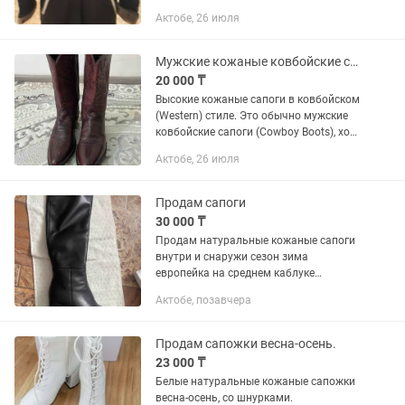
четверть, ниже колен. Имеется
Актобе, 26 июля
съемный подклад. Сюртук можно
носить осенью-весной и теплой зимой,
размер...
Мужские кожаные ковбойские сапоги. Производство Индия. Натуральная кожа
20 000 ₸
Высокие кожаные сапоги в ковбойском
(Western) стиле. Это обычно мужские
ковбойские сапоги (Cowboy Boots), хотя
некоторые модели могут носить и
Актобе, 26 июля
женщины.
Продам сапоги
30 000 ₸
Продам натуральные кожаные сапоги
внутри и снаружи сезон зима
европейка на среднем каблуке
классические в отличном состоянии
Актобе, позавчера
одевались пару раз
Продам сапожки весна-осень.
23 000 ₸
Белые натуральные кожаные сапожки
весна-осень, со шнурками.