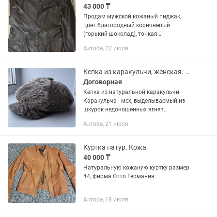
43 000 ₸
Продам мужской кожаный пиджак,
цвет благородный коричневый
(горький шоколад), тонкая
натуральная кожа, два накладных
Актобе, 22 июля
кармана, внутренний карман. НОВЫЙ!
Размер 56, длина по спинке 80 см.
Кепка из каракульчи, женская. Продаю
Договорная
Кепка из натуральной каракульчи.
Каракульча - мех, выделываемый из
шкурок недоношенных ягнят
Отличается от каракуля, коротким,
Актобе, 21 июля
прилегающим к шкуре блестящим
шелковистым волосяным покровом с...
Куртка натур. Кожа
40 000 ₸
Натуральную кожаную куртку размер
44, фирма Отто Германия.
Актобе, 18 июля