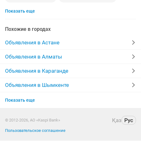
Показать еще
женские зимние натуральные
натуральные волосы для
Похожие в городах
дубленки натуральные мужская
Объявления в Астане
натуральные женские
Объявления в Алматы
Объявления в Караганде
Объявления в Шымкенте
Объявления в Усть-Каменогорске
Показать еще
Объявления в Актау
Қаз
Рус
© 2012-2026, АО «Kaspi Bank»
Объявления в Таразе
Пользовательское соглашение