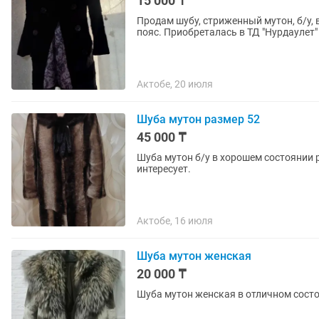
15 000 ₸
Продам шубу, стриженный мутон, б/у, 
пояс. Приобреталась в ТД "Нурдаулет" 
Актобе, 20 июля
Шуба мутон размер 52
45 000 ₸
Шуба мутон б/у в хорошем состоянии р
интересует.
Актобе, 16 июля
Шуба мутон женская
20 000 ₸
Шуба мутон женская в отличном сост