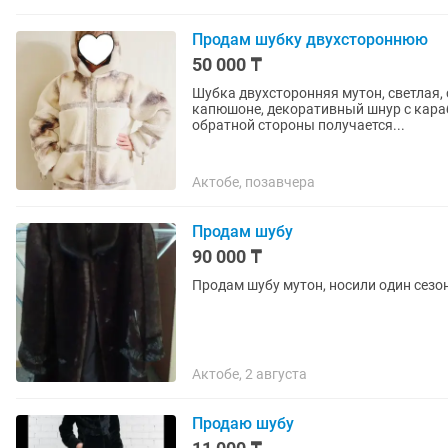
Продам шубку двухстороннюю
50 000 ₸
Шубка двухсторонняя мутон, светлая, 
капюшоне, декоративный шнур с караб
обратной стороны получается...
Актобе, позавчера
Продам шубу
90 000 ₸
Продам шубу мутон, носили один сезо
Актобе, 2 августа
Продаю шубу