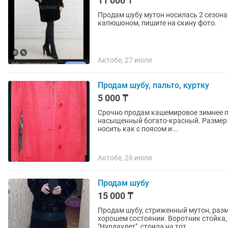
11 000 ₸
Продам шубу мутон носилась 2 сезона 
капюшоном, пишите на скину фото.
Актобе, 27 июля
Продам шубу, пальто, куртку
5 000 ₸
Срочно продам кашемировое зимнее па
насыщенный богато-красный. Размер 
носить как с поясом и...
Актобе, 26 июля
Продам шубу
15 000 ₸
Продам шубу, стриженный мутон, размер
хорошем состоянии. Воротник стойка,
"Нурдаулет", стоила на тот...