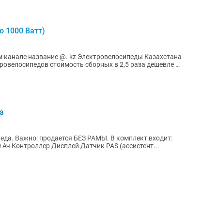
о 1000 Ватт)
@. kz Электровелосипеды Казахстана
ровелосипедов стоимость сборных в 2,5 раза дешевле с
а
: продается БЕЗ РАМЫ. В комплект входит:
Мотор-колесо 26” Аккумулятор 36 В 20 Ач Контроллер Дисплей Датчик PAS (ассистент...