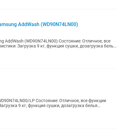
Samsung AddWash (WD90N74LN00)
90N74LN00) Состояние: Отличное, все
D90N74LN00/LP Состояние: Отличное, все функции
агрузка 9 кг, функция сушки, дозагрузка белья
й...