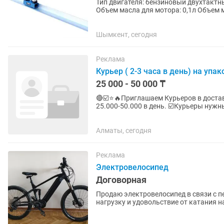
Тип двигателя: бензиновый двухтактны
Объем масла для мотора: 0,1л Объем масла: 0,63л Вид охлаждения: воздушное Тип
виброрейки: плавающая Частота:...
Шымкент, сегодня
Реклама
Курьер ( 2-3 часа в день) на уп
25 000 - 50 000 ₸
🔴☑️⭐️🔥Приглашаем Курьеров в доставку на упако
25.000-50.000 в день. ☑️Курьеры нужны: 1.Пеший - пешком 2.Авто - на автомобиле 3.Вело - на
велосипеде ...
Алматы, сегодня
Реклама
Электровелосипед
Договорная
Продаю электровелосипед в связи с переездом. Подойдёт тем кто всё 
нагрузку и удовольствие от катания н
легко. Пробег...