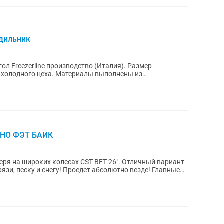
дильник
л Freezerline производство (Италия). Размер
 холодного цеха. Материалы выполнены из
ющей стали....
ЧНО ФЭТ БАЙК
оких колесах CST BFT 26". Отличный вариант
грязи, песку и снегу! Проедет абсолютно везде! Главные