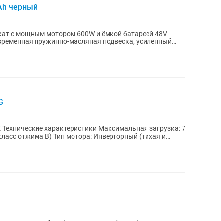
Ah черный
кат с мощным мотором 600W и ёмкой батареей 48V
современная пружинно-масляная подвеска, усиленный
G
 7
класс отжима B) Тип мотора: Инверторный (тихая и