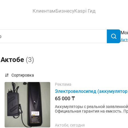
Клиентам
Бизнесу
Kaspi Гид
Мой
Акт
 Актобе
(3)
Сортировка
Реклама
Электровелосипед (аккумулятор Li 
65 000 ₸
Аккумуляторы с реальной заявленной 
Официальная гарантия на емкость. При
возврат денег без...
Актобе, сегодня