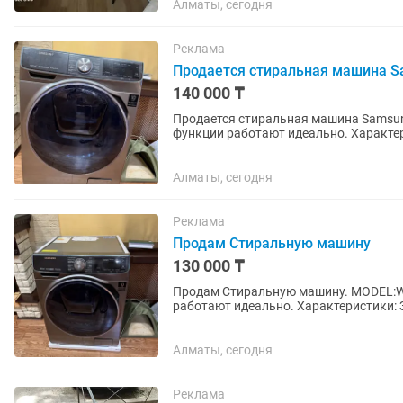
Алматы, сегодня
Реклама
Продается стиральная машина 
140 000 ₸
Продается стиральная машина Samsung AddWash (WD
функции работают идеально. Характеристики: Загрузка 9 кг, функция сушки, дозагрузка белья
AddWash, инверторный...
Алматы, сегодня
Реклама
Продам Стиральную машину
130 000 ₸
Продам Стиральную машину. MODEL:W
работают идеально. Характеристики: З
AddWash, инверторный мотор. Отличны
Алматы, сегодня
Реклама