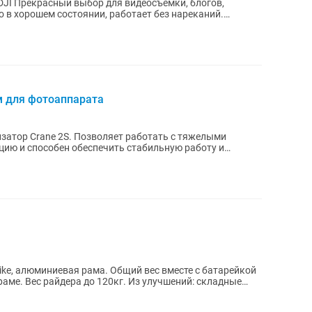
DJI Прекрасный выбор для видеосъёмки, блогов,
во в хорошем состоянии, работает без нареканий.
м для фотоаппарата
затор Crane 2S. Позволяет работать с тяжелыми
цию и способен обеспечить стабильную работу и
ых...
ke, алюминиевая рама. Общий вес вместе с батарейкой
ера до 120кг. Из улучшений: складные