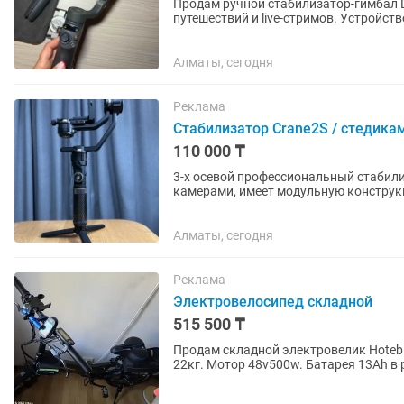
Продам ручной стабилизатор-гимбал 
путешествий и live-стримов. Устройст
Характеристики и...
Алматы, сегодня
Реклама
Стабилизатор Crane2S / стедика
110 000 ₸
3-х осевой профессиональный стабили
камерами, имеет модульную конструк
высокую производительность в сложн
Алматы, сегодня
Реклама
Электровелосипед складной
515 500 ₸
Продам складной электровелик Hotebi
22кг. Мотор 48v500w. Батарея 13Ah в раме. Вес райд
педали металлические,...