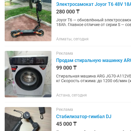
Электросамокат Joyor T6 48V 18
280 000 ₸
Joyor T6 — обновлённый электросамо
18Ah. Главное отличие от серии S — 
механизм складывания, встроенные...
Алматы, сегодня
Реклама
Продам стиральную машинку AR
99 000 ₸
Стиральная машина ARG JG70-A112VE Технические характеристики Максимальная загрузка:
кг Скорость отжима: до 1200 об/мин (
стабильная работа) Уровень...
Астана, сегодня
Реклама
Стабилизатор-гимбал DJ
45 000 ₸