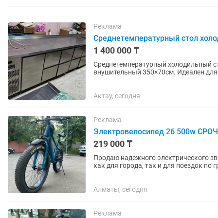
Реклама
Среднетемпературный стол холо
1 400 000 ₸
Среднетемпературный холодильный сто
внушительный 350×70см. Идеален для
высококачественной пищевой нержаве
Актау, сегодня
Реклама
Электровелосипед 26 500w СРО
219 000 ₸
Продаю надежного электрического зверя на шир
как для города, так и для поездок по 
характеристики и...
Алматы, сегодня
Реклама