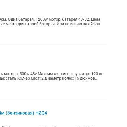
км. Одна батарея. 1200w мотор, батарея 48/32. Цена
минимальный. В багажнике место для второй батареи. Или поменяю на айфон
ь мотора: 500w 48v Максимальная нагрузка: до 120 кг
мы: сталь Кол-во мест: 2 Диаметр колес: 16 дюймов
4м (бензиновая) HZQ4