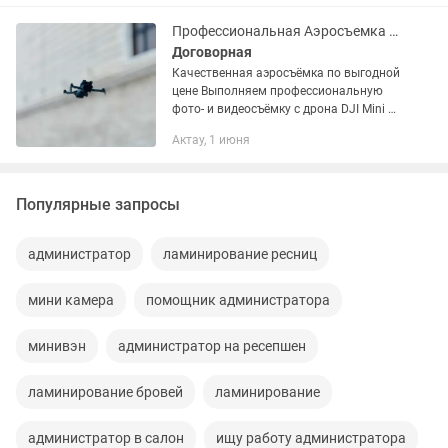
Темиртау Молодежное Актау
Осакаровка...
Профессиональная Аэросъемка с Трона
Договорная
Качественная аэросъёмка по выгодной
цене Выполняем профессиональную
фото- и видеосъёмку с дрона DJI Mini 5
Pro для любых задач: С улучшенным
Актау, 1 июня
емкостью аккумулятором имеется
возможность облететь аж 52...
Популярные запросы
администратор
ламинирование ресниц
мини камера
помощник администратора
минивэн
администратор на ресепшен
ламинирование бровей
ламинирование
администратор в салон
ищу работу администратора