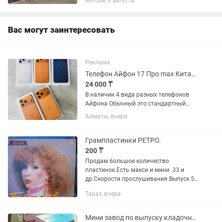
Актобе, 6 августа
писать звонить на
производительность от 50 тон месяц
цена 18 мил...
Вас могут заинтересовать
Реклама
Телефон Айфон 17 Про max Китай с завода один в один
24 000 ₸
В наличии 4 вида разных телефонов
Айфона Обычный это стандартный
размер и Мини! Находимся город
Алматы, вчера
Алматы! Все телефоны Китай.
Гарантия на заводской брак!!! Если
пришел разбитом состоянии, не...
Грампластинки РЕТРО.
200 ₸
Продам большое количество
пластинок.Есть макси и мини .33 и
др.Скорости прослушивания Выпуск 50
х до 90х.Заводы Мелодия и им
Тараз, вчера
Ташмухамедова Ташкент.Цена от 200 и
выше.,а так же видео и...
Мини завод по выпуску кладочной сетки автоматизированный