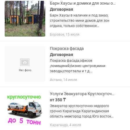
межгород...
Барн Хаусы и домики для зоны отдыха
Договорная
Барн Хаусы в наличии и под заказ,
строительство мини домов для зон
отдыха, только собственное
производство, продажа ОТ ЗАВОДА
Боровое, 15 июля
Покраска фасада
Договорная
Покраска фасада,офисов
,помещений,бизнес центров,мини
заводы,спортзалы и т.д.
Монтаж,установка
Астана, 14 июля
ламината,дверей,сантехника,электром
онтаж,натяжные потолки
Услуги Эвакуатора Круглосуточно Караганда Срочно Недорого Быстро Платформа
от 350 ₸
Эвакуатор круглосуточно недорого
срочно Караганда Карагандинская
область межгород город Юго восток
Федоровка Михайловка Майкудук
Караганда, 4 июля
Пришахтинск Узенка ЖБИ Сортировка