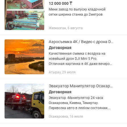
12 000 000 ₸
Мини завод по выпуску кладочной
сетки ширина станка до 2метров
Жезказган, 6 августа
Аэросъемка 4K / Видео с дрона DJI Mini 5 Pro
Договорная
Качественная съемка с воздуха на
новейший дрон DJI Mini 5 Pro.
Отличная картинка в 4K даже вечером!
Съемка горизонтальных и
Атырау, 29 июля
вертикальных кадров. Высота полета
120 метров. Что снимаю: •...
Эвакуатор Манипулятор Осакаровка, Киевка, Темиртау недорого срочно.
Договорная
Эвакуатор -Манипулятор 24 часа
Осакаровка, Киевка, Темиртау.
Перевозка авто в любом состоянии.
Перевозка грузов. Эвакуатор
Осакаровка, 16 июля
круглосуточно недорого срочно
Караганда Карагандинская область