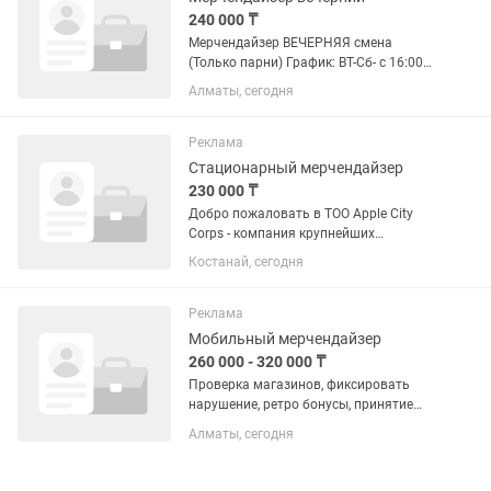
240 000 ₸
Мерчендайзер ВЕЧЕРНЯЯ смена
(Только парни) График: ВТ-Сб- с 16:00
до 00:00, Вс - с 9:00 до 00:00, Пн -
Алматы, сегодня
Выходной. Гибкого графика НЕТ.
Должностные обязанности
мерчендайзеров по простому вкратце:
Реклама
-...
Стационарный мерчендайзер
230 000 ₸
Добро пожаловать в ТОО Apple City
Corps - компания крупнейших
дистрибьюторов, где наши ценности -
Костанай, сегодня
это качество, профессионализм и
взаимная поддержка. Мы работаем с
крупными международными
Реклама
брендами:...
Мобильный мерчендайзер
260 000 - 320 000 ₸
Проверка магазинов, фиксировать
нарушение, ретро бонусы, принятие
жалоб, пятидневка, желательно с
Алматы, сегодня
машиной