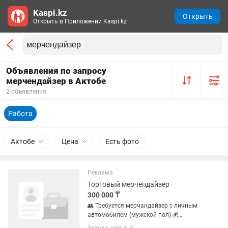
Kaspi.kz
Открыть
Открыть в Приложении Kaspi.kz
Объявления по запросу
мерчендайзер в Актобе
2 объявления
Работа
Актобе
Цена
Есть фото
Реклама
Торговый мерчендайзер
300 000 ₸
👥 Требуется мерчандайзер с личным
автомобилем (мужской пол) 💰
Заработная плата 300тыс. тенге ✅