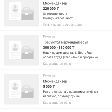
Мерчендайзер
220 000 ₸
Ответственность,
Коммуникабельность.
Усть-Каменогорск, сегодня
Реклама
Требуются мерчендайзеры!
300 000 - 310 000 ₸
Наши преимущества: 1. Достойная
оплата труда (стабильно и прозрачно)
(повышение ЗП минимум раз в год) 2.
Караганда, сегодня
Поощрения для самых ответственных.
3. Карьерный рост имеется. 4.
Тимбилдинги и Корпоративы....
Реклама
Мерчендайзер
5 000 ₸
Работа связана с поднятием тяжёлых
напитков, поэтому лучше
парень.Выкладка товара, ротация,
Караганда, сегодня
следить за сроками фасовка,
возможна приёмка и т.д