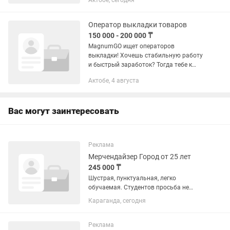
Актобе, сегодня
Ответственный, шустрый. 📍 С опытом
работы 🏙️ г. Актобе. 📌Снэк продукция.
Семечки Джинн 📅 График...
Оператор выкладки товаров
150 000 - 200 000 ₸
MagnumGO ищет операторов
выкладки! Хочешь стабильную работу
и быстрый заработок? Тогда тебе к
нам! Что мы предлагаем: — Доход от
Актобе, 4 августа
150 000 до 200 000 ₸; — График 2/2,
дневные и ночные смены; —...
Вас могут заинтересовать
Реклама
Мерчендайзер Город от 25 лет
245 000 ₸
Шустрая, пунктуальная, легко
обучаемая. Студентов просьба не
беспокоить. 13 зарплата.Возраст от 25
Караганда, сегодня
лет. По всем интересующим вопросам
звоните по телефону
Реклама