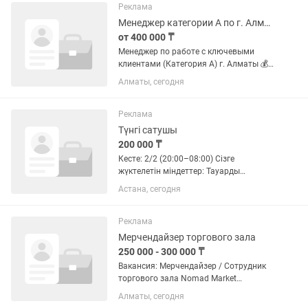
Внимательность, трудолюбие Рабочий
Реклама
день: 7 часов...
Менеджер категории А по г. Алматы
от 400 000 ₸
Менеджер по работе с ключевыми
клиентами (Категория А) г. Алматы 💰
Заработная плата обсуждается
Алматы, сегодня
индивидуально по итогам
собеседования О компании ТОО Aprel
Retail — производитель колбасных
Реклама
изделий...
Түнгі сатушы
200 000 ₸
Кесте: 2/2 (20:00–08:00) Сізге
жүктелетін міндеттер: Тауарды
уақытында сөрелерге орналастырып,
Астана, сегодня
олардың үнемі толық болуын
қамтамасыз ету; Баға белгілерінің
дұрыс және өзекті болуын...
Реклама
Мерчендайзер торгового зала
250 000 - 300 000 ₸
Вакансия: Мерчендайзер / Сотрудник
торгового зала Nomad Market
приглашает в команду! Ищем
Алматы, сегодня
ответственного, внимательного и