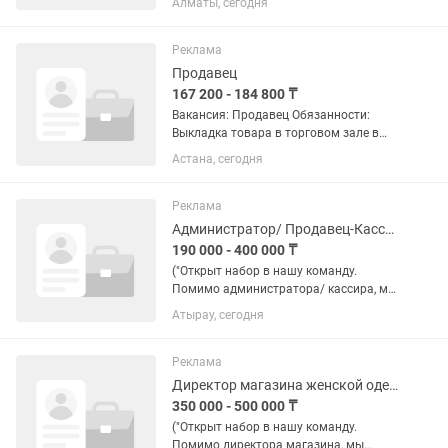
Алматы, сегодня
200 000 ₸ (15–16 ауысым) Міндеттері: •
Тауарларды сөрелерге орналастыру •
Тауарлардың жарамдылық...
Реклама
Продавец
167 200 - 184 800 ₸
Вакансия: Продавец Обязанности:
Выкладка товара в торговом зале в
соответствии со стандартами
Астана, сегодня
компании. Контроль наличия, сроков
годности и актуальности ценников.
Поддержание порядка и...
Реклама
Администратор/ Продавец-Кассир магазина женской одежды
190 000 - 400 000 ₸
("Открыт набор в нашу команду.
Помимо администратора/ кассира, мы
также приглашаем директоров,
Атырау, сегодня
мерчендайзеров и продавцов-
консультантов") Обязанности: —
Организация эффективной работы...
Реклама
Директор магазина женской одежды
350 000 - 500 000 ₸
("Открыт набор в нашу команду.
Помимо директора магазина, мы