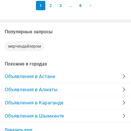
1
2
3
...
8
Популярные запросы
мерчендайзером
Похожие в городах
Объявления в Астане
Объявления в Алматы
Объявления в Караганде
Объявления в Шымкенте
Объявления в Усть-Каменогорске
Показать еще