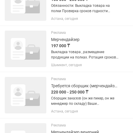
Обязанности: Выкладка товара на
полки Проверка сроков годности
Условия: График 2/2 08:00-20:00 20:00-
Астана, сегодня
08:00 (на выбор) Своевременная
оплата труда Адрес:Е444, за
ипподромом Казанат (район Нура)
Реклама
Мерчендайзер
197 000 ₸
Выкладка товара , размещение
продукции на полках. Ротация сроков
годности Оформление и анализ ,
Шымкент, сегодня
отчётность по срокам годности График
5/2 Доступа к сетям
Реклама
Требуется сборщик (мерчендайзер)
220 000 - 250 000 ₸
Сборщик заказов (он же пикер, он же
менеджер по складу) Ваши
обязанности: собирать заказы через
Астана, сегодня
приложение; делать выкладку товаров;
помогать с приемом товара. На долгий
срок Смены у нас утренние...
Реклама
Мерчендайзер вечерний