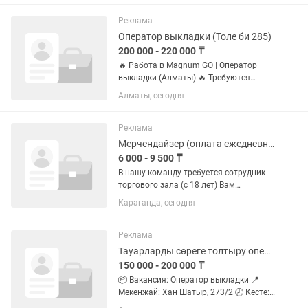
энергичного сотрудника, который
поможет поддерживать порядок в
Реклама
торговом...
Оператор выкладки (Толе би 285)
200 000 - 220 000 ₸
🔥 Работа в Magnum GO | Оператор
выкладки (Алматы) 🔥 Требуются
парни 18–40 лет 💰 Зарплата: 200 000–
Алматы, сегодня
220 000 тг на руки 💸 До 11 000 тг за
смену 📍 Официальное
трудоустройство Ищешь стабильную
Реклама
работу с...
Мерчендайзер (оплата ежедневная)
6 000 - 9 500 ₸
В нашу команду требуется сотрудник
торгового зала (с 18 лет) Вам
предстоит: •Своевременно
Караганда, сегодня
выкладывать товар и поддерживать
наполненность полок;
•Контролировать отсутствие товара с
Реклама
истекшим сроком...
Тауарларды сөреге толтыру операторы
150 000 - 200 000 ₸
📦 Вакансия: Оператор выкладки 📍
Мекенжай: Хан Шатыр, 273/2 🕗 Кесте:
2/2, 08:00–20:00 💰 Жалақы: 150 000–