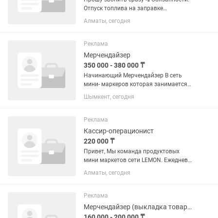
Отпуск топлива на заправке
покупателям Отпуск товаров в
Алматы, сегодня
магазине покупателям Работа за
кассой Выкладка/оформление товаров
на витрине Уборка...
Реклама
Мерчендайзер
350 000 - 380 000 ₸
Начинающий Мерчендайзер В сеть
мини- маркеров которая занимается
оптовыми и розничными продажами
Шымкент, сегодня
требуется мерчендайзеры Требования:
Коммуникабельность; Аккуратность; ...
Реклама
Кассир-операционист
220 000 ₸
Привет, Мы команда продуктовых
мини маркетов сети LEMON. Ежедневно
наша сеть обслуживает около 3000
Алматы, сегодня
клиентов. Наши магазины
расположены в крупнейших жилых
комплексах города.Мы быстро растем
Реклама
и поэтому...
Мерчендайзер (выкладка товара на полки, левый берег)
160 000 - 200 000 ₸