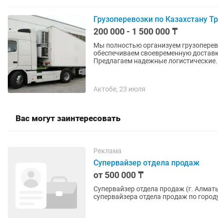
Грузоперевозки по Казахстану Т
200 000 - 1 500 000 ₸
Мы полностью организуем грузопере
обеспечиваем своевременную доставк
Предлагаем надежные логистические..
Актобе, 23 июля
Вас могут заинтересовать
Реклама
Супервайзер отдела продаж
от 500 000 ₸
Супервайзер отдела продаж (г. Алматы) О компании ТОО Aprel Ret
супервайзера отдела продаж по городу Алматы. Мы — производитель 
торговой марки «Апрель...