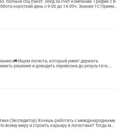
. полный соц пакет. обед за счет компании. График с 8-
суббота короткий день с 9-00 до 14-00ч. Знание 1С Прием
й умеет держать
имать решения и доводить перевозки до результата.
шь работать с международными
о всему миру и строить карьеру в логистике? Тогда мы