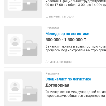
Условия: Официальное трудоустройство
00 до 17-00 с / обед 13-00ч до 14-00ч 
и обработка...
Шымкент, сегодня
Реклама
Менеджер по логистике
500 000 - 1 500 000 ₸
Вакансия: логист в транспортную компанию 🚛 Ищем логиста, которы
процессы под контролем, быстро прин
Обязанности: — организация...
Алматы, сегодня
Реклама
Специалист по логистике
Договорная
🚀 Менеджер по международной логистике (Экспедитор) Хоче
перевозками, общаться с партнерами п
ждем именно тебя! Что ты...