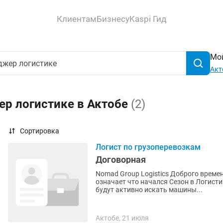
Клиентам
Бизнесу
Kaspi Гид
Мой
Акт
ер логистике в Актобе
(2)
Сортировка
Логист по грузоперевозкам
Договорная
Nomad Group Logistics Доброго времени суток уважаемые соискатели! Уже лето - а это
означает что начался Сезон в Логисти
будут активно искать машины...
Актобе, 21 июля