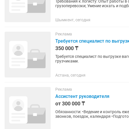
Требования к логисту: Опыт работы в сфере логистики от 1 года; Знание рынка
грузоперевозки; Умение искать и подбирать транспорт; Навыки расчёта маршрутов, объёма и
стоимости доставки; Контроль...
Шымкент, сегодня
Реклама
Требуется специалист по выгруз
350 000 ₸
Требуется специалист по выгрузке ваг
грузчиками.
Астана, сегодня
Реклама
Ассистент руководителя
от 300 000 ₸
Обязанности: •Ведение и контроль еж
звонков, поездок, календаря •Подгото
партнерами, клиентами и...