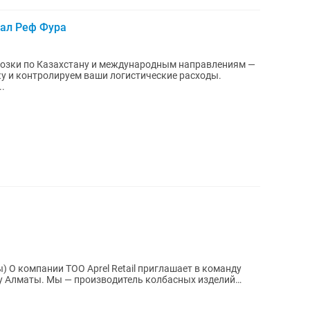
рал Реф Фура
возки по Казахстану и международным направлениям —
у и контролируем ваши логистические расходы.
.
ail приглашает в команду
колбасных изделий