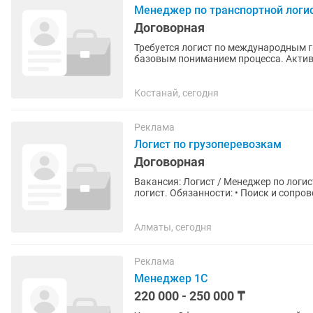
Менеджер по транспортной логи
Договорная
Требуется логист по международным г
базовым пониманием процесса. Актив
легкообучаемость , стрессоустойчивос
Костанай, сегодня
Реклама
Логист по грузоперевозкам
Договорная
Вакансия: Логист / Менеджер по логистике В транспортно-логистическую компанию
логист. Обязанности: • Поиск и сопровождение грузов; • Работа с водителями и заказчиками; •
Контроль...
Алматы, сегодня
Реклама
Менеджер 1С
220 000 - 250 000 ₸