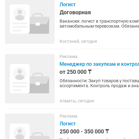
Логист
Договорная
Вакансия: логист в транспортную компанию Kaz‐TIR Ищем лог
автомобильным перевозкам. Обязанности: поиск транспорта под заявки клиентов; работа с
перевозчиками и водителями; ...
Костанай, сегодня
Реклама
Менеджер по закупкам и контро
от 250 000 ₸
Обязанности: Закуп товаров у поставщиков. Контроль остатков и своевременное пополнение
ассортимента. Контроль продаж и ана
Kaspi. Взаимодействие с...
Алматы, сегодня
Реклама
Логист
250 000 - 350 000 ₸