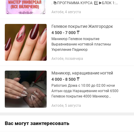
. 📚ПРОГРАММА КУРСА: 1️⃣ ▶️БЛОК 1:
«ОСНОВЫ МАНИКЮРА» . 2️⃣ ▶️БЛОК 2:
Актобе, 4 августа
«КОМБИНИРОВАННЫЙ И
АППАРАТНЫЙ МАНИКЮР». 3️⃣ ▶️БЛОК
3: «ДИЗАЙНЫ НА...
Гелевое покрытие Жилгородок
4 500 - 7 000 ₸
Маникюр Гелевое покрытие
Выравнивание ногтевой пластины
Укрепление Педикюр
Актобе, позавчера
Маникюр, наращивание ногтей
4 000 - 8 500 ₸
Работаю Дома с 10:00 до 02:00 ночи
Алтын орда Наращивание ногтей 6500
Гелевое покрытие 4000 Маникюр
обработка 2500 Снятие 1000 Снятие
Актобе, 5 августа
наращивание 1500 Френч +1000
Дизайны от 500 тг Выезд нету
Вас могут заинтересовать