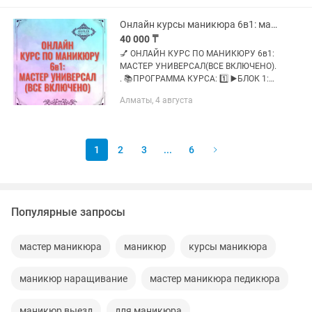
МАНИКЮРУ И НАРАЩИВАНИЮ
НОГТЕЙ 2.0 (для тех, кто хочет и
Онлайн курсы маникюра 6в1: мастер универсал(все включено)
готов...
40 000 ₸
💅 ОНЛАЙН КУРС ПО МАНИКЮРУ 6в1:
МАСТЕР УНИВЕРСАЛ(ВСЕ ВКЛЮЧЕНО).
. 📚ПРОГРАММА КУРСА: 1️⃣ ▶️БЛОК 1:
«ОСНОВЫ МАНИКЮРА» . 2️⃣ ▶️БЛОК 2:
Алматы, 4 августа
«КОМБИНИРОВАННЫЙ И
АППАРАТНЫЙ МАНИКЮР». 3️⃣ ▶️БЛОК
3: «ДИЗАЙНЫ НА...
1
2
3
...
6
Популярные запросы
мастер маникюра
маникюр
курсы маникюра
маникюр наращивание
мастер маникюра педикюра
маникюр выезд
для маникюра