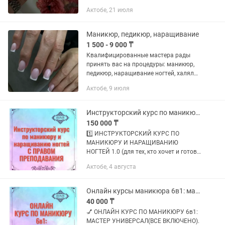
Работаем 13 лет. Ждем вас на
Актобе, 21 июля
маникюр, маникюр с гелевым
покрытием, для людей с аллергией
есть ДИП...
Маникюр, педикюр, наращивание
1 500 - 9 000 ₸
Квалифицированные мастера рады
принять вас на процедуры: маникюр,
педикюр, наращивание ногтей, халяль
маникюр, маникюр с гелевым
Актобе, 9 июля
покрытием, коррекцию/покраску/ лами
бровей 1. Гель-покрытие 6000 2....
Инструкторский курс по маникюру и наращиванию ногтей
150 000 ₸
1️⃣ ИНСТРУКТОРСКИЙ КУРС ПО
МАНИКЮРУ И НАРАЩИВАНИЮ
НОГТЕЙ 1.0 (для тех, кто хочет и готов
обучать МАСТЕРОВ); 2️⃣
Актобе, 4 августа
ИНСТРУКТОРСКИЙ КУРС ПО
МАНИКЮРУ И НАРАЩИВАНИЮ
НОГТЕЙ 2.0 (для тех, кто хочет и
Онлайн курсы маникюра 6в1: мастер универсал(все включено)
готов...
40 000 ₸
💅 ОНЛАЙН КУРС ПО МАНИКЮРУ 6в1:
МАСТЕР УНИВЕРСАЛ(ВСЕ ВКЛЮЧЕНО).