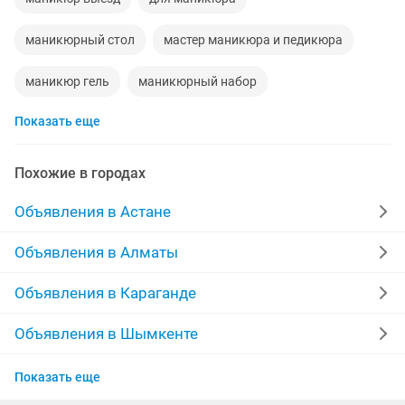
маникюрный стол
мастер маникюра и педикюра
маникюр гель
маникюрный набор
Показать еще
аппарат для маникюра
маникюр наращивание ногтей
Похожие в городах
маникюр гель покрытие
маникюр ногтей
Объявления в Астане
маникюрный
лампа для маникюра
Объявления в Алматы
маникюр на выезд
масер маникюру
Объявления в Караганде
Объявления в Шымкенте
Объявления в Усть-Каменогорске
Показать еще