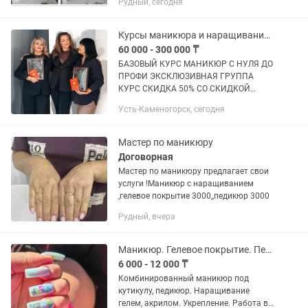
Рудный, сегодня
вариант для мастера, который хочет
начать работать с нуля — практически
всё...
Курсы маникюра и наращивания ногтей
60 000 - 300 000 ₸
БАЗОВЫЙ КУРС МАНИКЮР С НУЛЯ ДО
ПРОФИ ЭКСКЛЮЗИВНАЯ ГРУППА
КУРС СКИДКА 50% СО СКИДКОЙ
ВСЕГО 60.000 - за 4 дня курса
Усть-Каменогорск, сегодня
предзапись учеников идёт. Даты курса
по предзаписи август 16-17-18-19. Мест
уже...
Мастер по маникюру
Договорная
Мастер по маникюру предлагает свои
услуги !Маникюр с наращиванием
,гелевое покрытие 3000,,педикюр 3000
Рудный, вчера
Маникюр. Гелевое покрытие. Педикюр.Майкудук
6 000 - 12 000 ₸
Комбинированный маникюр под
кутикулу, педикюр. Наращивание
гелем, акрилом. Укрепление. Работа в