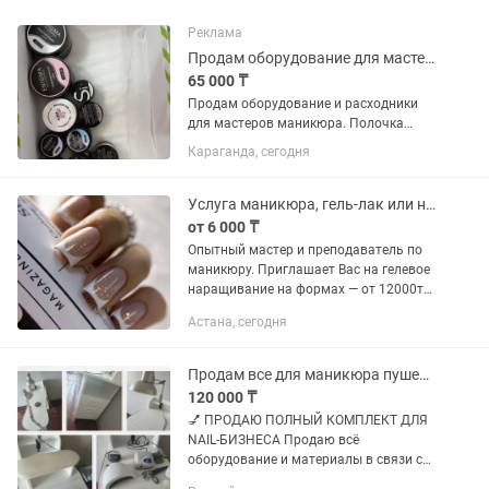
Реклама
Продам оборудование для мастеров маникюра
65 000 ₸
Продам оборудование и расходники
для мастеров маникюра. Полочка
подвесная для лаков- 5.000. Гель-лаки-
Караганда, сегодня
20.000. Гели моделирующие- 10.000.
Жидкость для обезжиривания
ногтей-5000. Гелевые типсы для...
Услуга маникюра, гель-лак или наращивание ногтей
от 6 000 ₸
Опытный мастер и преподаватель по
маникюру. Приглашает Вас на гелевое
наращивание на формах — от 12000тг.
В стоимость входит маникюр комби и
Астана, сегодня
дизайн ногтей. Все качественно.
Дизайн — жидкие камни,...
Продам все для маникюра пушеры, фрезы, лаки и гели
120 000 ₸
💅 ПРОДАЮ ПОЛНЫЙ КОМПЛЕКТ ДЛЯ
NAIL-БИЗНЕСА Продаю всё
оборудование и материалы в связи с
закрытием своего бизнеса. Отличный