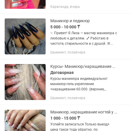
разных техниках.Педикюр
Караганда, вчера
Маникюр и педикюр
5 000 - 10 000 ₸
✨ Привет! Я Лиза — мастер маникюра с
любовью к деталям. 💅 Работаю в
чистоте, стерильности и с душой. 🌸
Френч, нюд, дизайн — идеально под
Шымкент, позавчера
ваш образ. 🕘 Принимаю с 10:00 до
19:00, Шымкент 📩 Запись по...
Курсы- Маникюр/наращивание ногтей, удаление папиломм,купероза
Договорная
Курсы маникюра индивидуально!
маникюр-гель-укрепление
+наращивание 60.000. (верхние,
нижние формы) Маникюр гель-
Шымкент, позавчера
укрепление 40.000 Маникюр 20.000
комбинированный Стаж 10 лет Обучаю
индивидуально,...
Маникюр, наращивание ногтей у себя дома и выезд
1 000 - 15 000 ₸
Успейте записаться Только выезд+
цена такси туда обратно. по