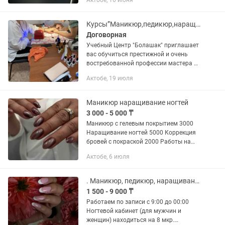
Актобе, 16 июня
Курсы”Маникюр,педикюр,наращивание ногтей” УЦ”Болашак”
Договорная
Учебный Центр "Болашак" приглашает
вас обучиться престижной и очень
востребованной профессии мастера по
Маникюру-педикюру, наращиванию
Актобе, 19 июля
ногтей, дизайн, гелевое покрытие,
френч... Курсы...
Маникюр наращивание ногтей
3 000 - 5 000 ₸
Маникюр с гелевым покрытием 3000
Наращивание ногтей 5000 Коррекция
бровей с покраской 2000 Работы на
фото мои, принимаю у себя дома
Актобе, 6 июля
район авиагородок, возможен выезд
за доп. оплату
. Маникюр, педикюр, наращивание. Услуга мастера ногтевого сервиса.
1 500 - 9 000 ₸
Работаем по записи с 9:00 до 00:00
Ногтевой кабинет (для мужчин и
женщин) находиться на 8 мкр.