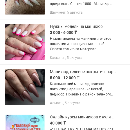
предоплате Снятие 1000т Маникюр
3000 Ман+Гелевое покрытие 4000
Шымкент, 5 августа
Ман+гель покрытие+укр. 5500
Наращивание от 7000(дизайн
отдельно) Дизайн...
Нужны модели на маникюр
3 000 - 6 000 ₸
Нужны модели на маникюр , гелевое
покрытие и наращивание ногтей
Оплата только за материал
Каскелен, 5 августа
Маникюр, гелевое покрытия, наращивание ногтей
5 000 - 12 000 ₸
Классический маникюр, гелевое
покрытие, наращивание ногтей,
педикюр! Принимаю район зеленого
базара
Алматы, 5 августа
Онлайн курсы маникюра с нуля для новичков 6в1 все включено
40 000 ₸
💅 ОНЛАЙН КУРС ПО МАНИКЮРУ 6в1: