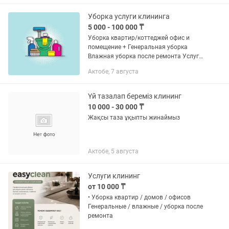
после ремонта ✅ Уборка после
потопов и...
Уборка услуги клининга
5 000 - 100 000 ₸
Уборка квартир/коттеджей офис и
помещение + Генеральная уборка
Влажная уборка после ремонта Услуги
побелка(водоэмульсия)
Актобе, 7 августа
Үй тазалап береміз клининг
10 000 - 30 000 ₸
Жақсы таза ұқыпты жинаймыз
Актобе, 5 августа
Услуги клининг
от 10 000 ₸
• Уборка квартир / домов / офисов
Генеральные / влажные / уборка после
ремонта