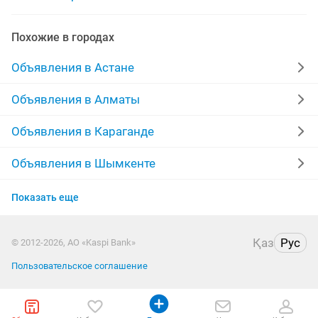
клининг генеральная влажная
клининга уборка
Похожие в городах
клининг качественная
клининге
клининговая
Объявления в Астане
клининг генеральная
клининговая компания работа
Объявления в Алматы
клининговая уборка
Объявления в Караганде
Объявления в Шымкенте
Объявления в Усть-Каменогорске
Показать еще
Объявления в Костанае
Қаз
Рус
© 2012-2026, АО «Kaspi Bank»
Объявления в Павлодаре
Пользовательское соглашение
Объявления в Атырау