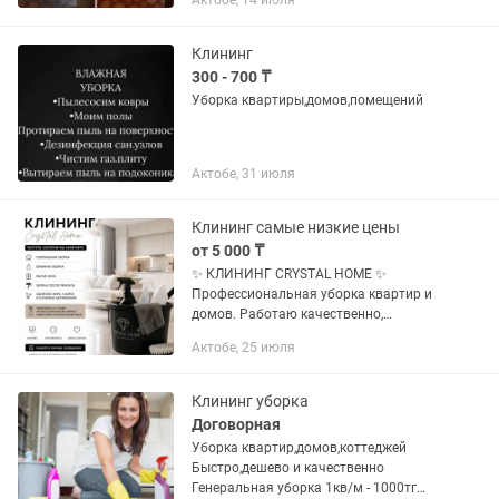
Актобе, 14 июля
профессионально и аккуратно О себе:
честная, трудолюбивая,...
Клининг
300 - 700 ₸
Уборка квартиры,домов,помещений
Актобе, 31 июля
Клининг самые низкие цены
от 5 000 ₸
✨ КЛИНИНГ CRYSTAL HOME ✨
Профессиональная уборка квартир и
домов. Работаю качественно,
аккуратно и с вниманием к каждой
Актобе, 25 июля
детали. 🧽 Использую свою
профессиональную химию, инвентарь,
микрофибры и...
Клининг уборка
Договорная
Уборка квартир,домов,коттеджей
Быстро,дешево и качественно
Генеральная уборка 1кв/м - 1000тг