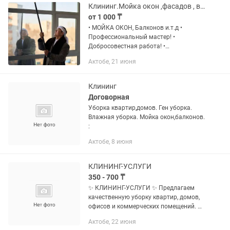
Клининг.Мойка окон ,фасадов , витражей, балкон коммерческих помещений И.т.д
от 1 000 ₸
• МОЙКА ОКОН, Балконов и.т.д •
Профессиональный мастер! •
Добросовестная работа! •
Фиксированная цена! • Выезжаем
Актобе, 21 июня
сразу! •••••••••••••••••••••••••••••••••••••••••••• •
1 -Створчатое окно от...
Клининг
Договорная
Уборка квартир,домов. Ген уборка.
Влажная уборка. Мойка окон,балконов.
:
Актобе, 8 июня
КЛИНИНГ-УСЛУГИ
350 - 700 ₸
✨ КЛИНИНГ-УСЛУГИ ✨ Предлагаем
качественную уборку квартир, домов,
офисов и коммерческих помещений. ✅
Генеральная уборка ✅
Актобе, 22 июня
Поддерживающая уборка ✅ Уборка