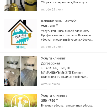
Уборка после ремонта, Все услуги
клининг, Работаем на совесть, Быстро
Актобе, 24 июля
качественно! Меня зовут Рауза
Клининг SHINE Актобе
250 - 700 ₸
Услуги клининга, любой сложности.
Профисанальны опараты. Влажный
уборка, генеральный уборка, уборка
после мероприятие, кудалык, той.
Актобе, 26 июля
После ремонта. Общаться по номеру о
цене договоримся.
Услуги клининг
Договорная
✨ ТАЗАЛЫҚ – БІЗДІҢ
МАМАНДЫҒЫМЫЗ! 🏆 Клининг
саласында 10 жылдық тәжірибе!
Үйіңізді, кеңсеңізді немесе
Актобе, вчера
коммерциялық нысаныңызды
тазалаймыз. ✅ Генералды тазалау ✅
Күнделікті тазалау ✅ Кеңсе...
Услуги клининга
350 - 750 ₸
Влажная уборка, генеральная уборка,