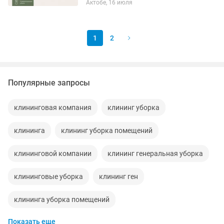
Актобе, 16 июля
1
2
Популярные запросы
клининговая компания
клининг уборка
клининга
клининг уборка помещений
клининговой компании
клининг генеральная уборка
клининговые уборка
клининг ген
клининга уборка помещений
Показать еще
клининг качественная уборка
клининг работа