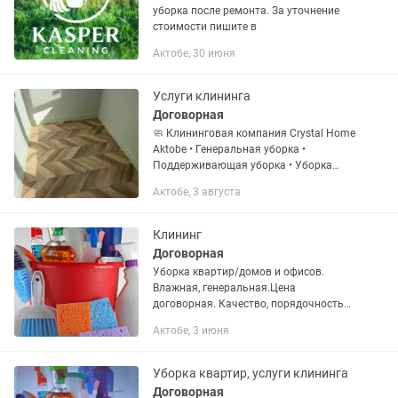
уборка после ремонта. За уточнение
стоимости пишите в
Актобе, 30 июня
Услуги клининга
Договорная
🧼 Клининговая компания Crystal Home
Aktobe • Генеральная уборка •
Поддерживающая уборка • Уборка
после ремонта • Мытьё окон • Чистота
Актобе, 3 августа
без лишних хлопот Быстро •
Качественно • Надёжно
Клининг
Договорная
Уборка квартир/домов и офисов.
Влажная, генеральная.Цена
договорная. Качество, порядочность
гарантируется.
Актобе, 3 июня
Уборка квартир, услуги клининга
Договорная