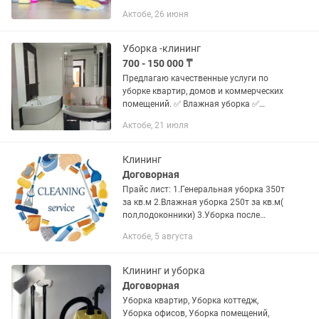
Влажная уборка 1кв/м -500тг
Актобе, 26 июня
Классическая уборка 1кв/м - 600тг
Уборка после ремонта 1кв/м - 700тг
Уборка -клининг
700 - 150 000 ₸
Предлагаю качественные услуги по
уборке квартир, домов и коммерческих
помещений. ✅ Влажная уборка ✅
Генеральная уборка ✅ Уборка
Актобе, 21 июля
посуточных квартир ✅ Уборка частных
домов и коттеджей ✅ Уборка после...
Клининг
Договорная
Прайс лист: 1.Генеральная уборка 350т
за кв.м 2.Влажная уборка 250т за кв.м(
пол,подоконники) 3.Уборка после
ремонта.500т за кв.м 4.Уборка офисов
Актобе, 5 августа
и помещений 5. Уборка кухни 5.Мытья
окон. А...
Клининг и уборка
Договорная
Уборка квартир, Уборка коттедж,
Уборка офисов, Уборка помещений,