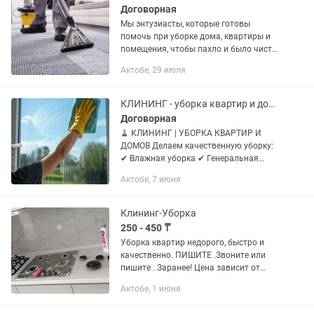
Договорная
Мы энтузиасты, которые готовы
помочь при уборке дома, квартиры и
помещения, чтобы пахло и было чисто.
Главное на совесть, честность, әже
Актобе, 29 июля
тәрбиесін көргенбіз. Влажная или ген
уборка с профессиональным...
КЛИНИНГ - уборка квартир и домов
Договорная
🧹 КЛИНИНГ | УБОРКА КВАРТИР И
ДОМОВ Делаем качественную уборку:
✔ Влажная уборка ✔ Генеральная
уборка ✔ Уборка после ремонта
Актобе, 7 июня
Работаем аккуратно и быстро. Чисто,
без пыли и мусора ✨ 📩 Пишите в
личные...
Клининг-Уборка
250 - 450 ₸
Уборка квартир недорого, быстро и
качественно. ПИШИТЕ .Звоните или
пишите . Заранее! Цена зависит от
квадратуры. Цена за квадрат 450 тг
Актобе, 1 июня
генералка. Что входит в
гениралку:Помою полы везде, ковры,...