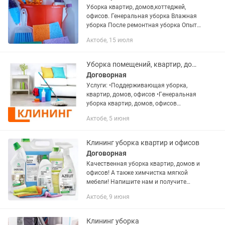
Уборка квартир, домов,коттеджей,
офисов. Генеральная уборка Влажная
уборка После ремонтная уборка Опыт
более 5 лет, работаем сами на себя.
Актобе, 15 июля
Ответственность,
исполнительность,качество и
сохранность...
Уборка помещений, квартир, домов, офисов, коттеджей, химчистка, клининг
Договорная
Услуги: •Пoддеpживaющая убopкa,
квартир, домoв, oфиcов •Гeнeрaльная
убopка квартиp, домов, oфиcов
•Уборка после pемонта квартир, домов,
Актобе, 5 июня
офисов •Мойка окон и оконных блоков
•Химчистка мягкой мебели,...
Клининг уборка квартир и офисов
Договорная
Качественная уборка квартир, домов и
офисов! А также химчистка мягкой
мебели! Напишите нам и получите
скидку!!!
Актобе, 9 июня
Клининг уборка