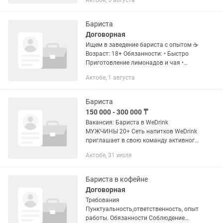
Актобе, 5 августа
бариста,ты девушка или юноша
разницы нет! Ты любишь общение,не
боишься...
Бариста
Договорная
Ищем в заведение бариста с опытом ☕
Возраст: 18+ Обязанности: • Быстро
Приготовление лимонадов и чая •
Пунктуальность • Ответственность и
Актобе, 1 августа
аккуратность в работе Условия •
Оплата: 11 000 тнг •...
Бариста
150 000 - 300 000 ₸
Вакансия: Бариста в WeDrink
МУЖЧИНЫ 20+ Сеть напитков WeDrink
приглашает в свою команду активного
и ответственного бариста!
Актобе, 31 июля
Обязанности: Приготовление кофе, чая
и других напитков по стандартам...
Бариста в кофейне
Договорная
Требования
Пунктуальность,ответственность, опыт
работы. Обязанности Соблюдение