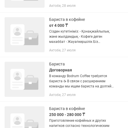
технологии приготовления
Актобе, 28 июля
напитков(кофейный,сезонных и тд)
Вести кассовые работы
Бариста в кофейне
от 4 000 ₸
Сізден күтетініміз: - Қонақжайлылық
және жылдамдық - Кофеге деген
махаббат - Жауапкершілік Біз
ұсынамыз: Жұмыс кестесі: икемді
Актобе, 27 июля
немесе 2/2 Жалақы: оклад 4000 тг + 10
% ТӘЖРИБЕЛІ (ОПЫТ) БОЛУЫ...
Бариста
Договорная
В команду Bodrum Coffee требуется
бариста ☕ В связи с расширением
команды мы ищем бариста на долгий
срок. Требования: • Возраст от 18 лет. •
Актобе, 27 июля
Не студенты. • Обязательное знание
казахского и русского...
Бариста в кофейне
250 000 - 280 000 ₸
Приготовление кофейных и других
напитков согласно технологическим