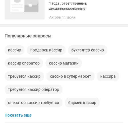
1 года , ответственные,
дисциплинированные
Актобе, 11 июля
Популярные запросы
кассир
продавец кассир
бухгалтер кассир
кассир оператор
кассир магазин
требуется кассир
кассир в супермаркет
кассира
требуется кассир оператор
оператор кассир требуется
бармен кассир
Показать еще
старший кассир
кассирге