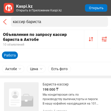
Kaspi.kz
Открыть
Открыть в Приложении Kaspi.kz
Объявления по запросу кассир
бариста в Актобе
10 объявлений
Работа
Актобе
Цена
Есть фото
Бариста-кассир
198 000 ₸
Мы кондитерская сеть по
производству выпечки,торты и пироги.
В нашу кофейню находящаяся на 101
требуется шустрый с опытом