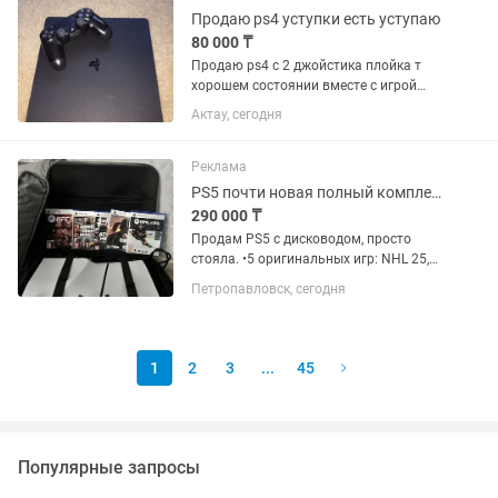
Продаю ps4 уступки есть уступаю
80 000 ₸
Продаю ps4 с 2 джойстика плойка т
хорошем состоянии вместе с игрой
UFC 1 что бы Связаться напишите мне
Актау, сегодня
Каспий.
Реклама
PS5 почти новая полный комплект !
290 000 ₸
Продам PS5 с дисководом, просто
стояла. •5 оригинальных игр: NHL 25,
GTA 5, Один из нас, UFC 5, Atomic Heart
Петропавловск, сегодня
•2 геймпада: белый и розовый
(покупался отдельно!) •Станция для
зарядки геймпадов •Плюс...
1
2
3
...
45
Популярные запросы