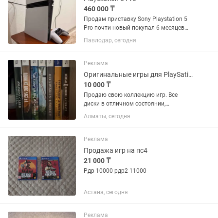
460 000 ₸
Продам приставку Sony Playstation 5
Pro почти новый покупал 6 месяцев
назад. 2 Тб памяти, один геймпад,
Павлодар, сегодня
подписка Delux на год. тянет любые
игры на максимальных настройках
если у вас тв поддерживает...
Реклама
Оригинальные игры для PlaySation 5 / PS5
10 000 ₸
Продаю свою коллекцию игр. Все
диски в отличном состоянии,
использовались очень мало
Алматы, сегодня
(буквально 2–ю-3 раза), без царапин и
повреждений. Все полностью рабочие.
В наличии: Assassin’s Creed Valhalla -...
Реклама
Продажа игр на пс4
21 000 ₸
Рдр 10000 рдр2 11000
Астана, сегодня
Реклама