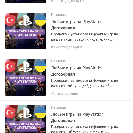
Караганда, сегодня
аккаунт. Если аккаунта нет – помогу
открыть. Любые игры и подписки по
запросу. Работают на PS4 и...
Реклама
Любые игры на PlayStation
Договорная
Продажа и установка цифровых игр на
ваш личный турецкий, украинский,
американский или польский PSN
Кокшетау, сегодня
аккаунт. Если аккаунта нет – помогу
открыть. Любые игры и подписки по
запросу. Работают на PS4 и...
Реклама
Любые игры на PlayStation
Договорная
Продажа и установка цифровых игр на
ваш личный турецкий, украинский,
американский или польский PSN
Астана, сегодня
аккаунт. Если аккаунта нет – помогу
открыть. Любые игры и подписки по
запросу. Работают на PS4 и...
Реклама
Любые игры на PlayStation
Договорная
Продажа и установка цифровых игр на
ваш личный турецкий, украинский,