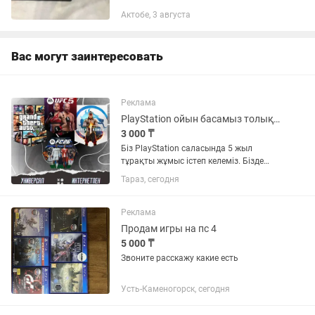
игр
Актобе, 3 августа
Вас могут заинтересовать
Реклама
PlayStation ойын басамыз толықтай кеплдікпен. PS5 ps4 пс 5 пс4 игры
3 000 ₸
Біз PlayStation саласында 5 жыл
тұрақты жұмыс істеп келеміз. Бізде
Тараз. Шымкент. Алматы қалалар
Тараз, сегодня
бойынша точкаларымыз бар
(сервис)біз PlayStation ойындар
басамыз PlayStation жөндейміз
Реклама
PlayStation...
Продам игры на пс 4
5 000 ₸
Звоните расскажу какие есть
Усть-Каменогорск, сегодня