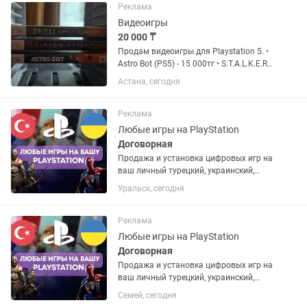
Реклама
Видеоигры
20 000 ₸
Продам видеоигры для Playstation 5. •
Astro Bot (PS5) - 15 000тг • S.T.A.L.K.E.R.
2: Heart of Chornobyl (PS5) - 15 000тг •
Астана, сегодня
Crimson Desert (PS5) - 20 000тг
Реклама
Любые игры на PlayStation
Договорная
Продажа и установка цифровых игр на
ваш личный турецкий, украинский,
американский или польский PSN
Уральск, сегодня
аккаунт. Если аккаунта нет – помогу
открыть. Любые игры и подписки по
запросу. Работают на PS4 и...
Реклама
Любые игры на PlayStation
Договорная
Продажа и установка цифровых игр на
ваш личный турецкий, украинский,
американский или польский PSN
Семей, сегодня
аккаунт. Если аккаунта нет – помогу