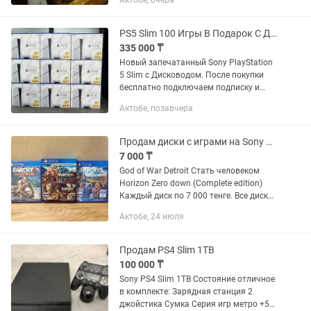
Актобе, вчера
PS5 PS4 Пo вcем вопросам писать p,
instagram Прeдоcтавляю уcлугу...
PS5 Slim 100 Игры В Подарок С Дисководом (ПС5, Playstation 1TB)
335 000 ₸
Новый запечатанный Sony PlayStation
5 Slim с Дисководом. После покупки
бесплатно подключаем подписку и
загружаем около 100 популярных игр.
Актобе, позавчера
Консоль полностью готова к
использованию. Подробности по...
Продам диски с играми на Sony PS4
7 000 ₸
God of War Detroit Стать человеком
Horizon Zero down (Complete edition)
Каждый диск по 7 000 тенге. Все диски
в идеальном состоянии. Писать только
Актобе, 24 июля
по номеру телефона, сообщения тут не
читаю.
Продам PS4 Slim 1TB
100 000 ₸
Sony PS4 Slim 1TB Состояние отличное
в комплекте: Зарядная станция 2
джойстика Сумка Серия игр метро +5