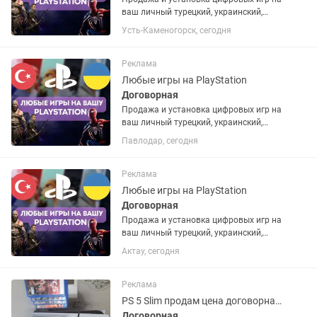
ваш личный турецкий, украинский,
американский или польский PSN
Усть-Каменогорск, сегодня
аккаунт. Если аккаунта нет – помогу
открыть. Любые игры и подписки по
запросу. Работают на PS4 и...
Реклама
Любые игры на PlayStation
Договорная
Продажа и установка цифровых игр на
ваш личный турецкий, украинский,
американский или польский PSN
Павлодар, сегодня
аккаунт. Если аккаунта нет – помогу
открыть. Любые игры и подписки по
запросу. Работают на PS4 и...
Реклама
Любые игры на PlayStation
Договорная
Продажа и установка цифровых игр на
ваш личный турецкий, украинский,
американский или польский PSN
Актау, сегодня
аккаунт. Если аккаунта нет – помогу
открыть. Любые игры и подписки по
запросу. Работают на PS4 и...
Реклама
PS 5 Slim продам цена договорная.
Договорная