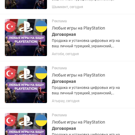
американский или польский PSN
Шымкент, сегодня
аккаунт. Если аккаунта нет – помогу
открыть. Любые игры и подписки по
запросу. Работают на PS4 и...
Реклама
Любые игры на PlayStation
Договорная
Продажа и установка цифровых игр на
ваш личный турецкий, украинский,
американский или польский PSN
Актобе, сегодня
аккаунт. Если аккаунта нет – помогу
открыть. Любые игры и подписки по
запросу. Работают на PS4 и...
Реклама
Любые игры на PlayStation
Договорная
Продажа и установка цифровых игр на
ваш личный турецкий, украинский,
американский или польский PSN
Атырау, сегодня
аккаунт. Если аккаунта нет – помогу
открыть. Любые игры и подписки по
запросу. Работают на PS4 и...
Реклама
Любые игры на PlayStation
Договорная
Продажа и установка цифровых игр на