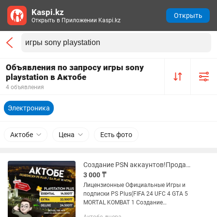
Kaspi.kz
Открыть
Открыть в Приложении Kaspi.kz
Объявления по запросу игры sony
playstation в Актобе
4 объявления
Электроника
Актобе
Цена
Есть фото
Создание PSN аккаунтов!Продажа Игр Ps Plus PS5 PS4 Gamepass xbox
3 000 ₸
Лицензионные Официальные Игры и
подписки PS Plus(FIFA 24 UFC 4 GTA 5
MORTAL KOMBAT 1 Создание
Украинских Турецких PSN аккаунтов!