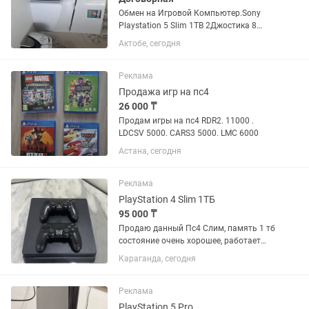
Обмен на Игровой Компьютер.Sony
Playstation 5 Slim 1TB 2Джостика 8
Игр:Юфс5,Фифа24,Мортал
Актобе, сегодня
комбат1,Гта5,Рдр2,Год оф вар,Зе ласт
оф ас1,days gone
Реклама
Продажа игр на пс4
26 000 ₸
Продам игры на пс4 RDR2. 11000 .
LDCSV 5000. CARS3 5000. LMC 6000
Астана, сегодня
Реклама
PlayStation 4 Slim 1ТБ
95 000 ₸
Продаю данный Пс4 Слим, память 1 тб
состояние очень хорошее, работает
идеально не сильно греется не сильно
Караганда, сегодня
шумит, первый хозяин, продаю потому
что надоело. В комплекте есть Сама
приставка 2...
Реклама
PlayStation 5 Pro