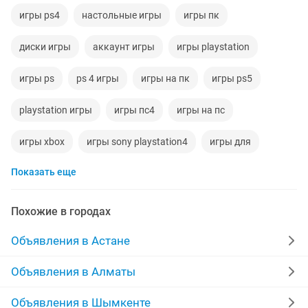
игры ps4
настольные игры
игры пк
диски игры
аккаунт игры
игры playstation
игры ps
ps 4 игры
игры на пк
игры ps5
playstation игры
игры пс4
игры на пс
игры xbox
игры sony playstation4
игры для
Показать еще
установка игры на пк
nintendo switch игры
windows игры
игры на ps 5
игры пс5
Похожие в городах
игры на пс4
игры для ps5
Объявления в Астане
Объявления в Алматы
Объявления в Шымкенте