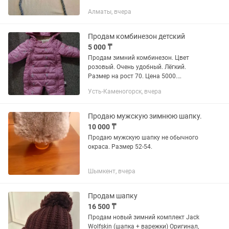
флис, осень - 1000тг. С помпоном - на 2
Алматы, вчера
года примерно- 2000, теплая! Рн...
Продам комбинезон детский
5 000 ₸
Продам зимний комбинезон. Цвет
розовый. Очень удобный. Лёгкий.
Размер на рост 70. Цена 5000.
Комбинезон на мальчика новый,
Усть-Каменогорск, вчера
размер на рост 104. Цена 8700
Шапка+шарф 1000. Шапка бежевая,
цена 1000. Так...
Продаю мужскую зимнюю шапку.
10 000 ₸
Продаю мужскую шапку не обычного
окраса. Размер 52-54.
Шымкент, вчера
Продам шапку
16 500 ₸
Продам новый зимний комплект Jack
Wolfskin (шапка + варежки) Оригинал,