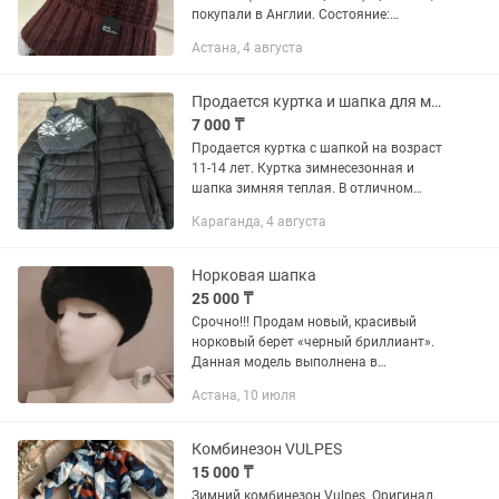
покупали в Англии. Состояние:
абсолютно новый. Очень теплые,
Астана, 4 августа
идеально подходят для зимы. Мягкие,
уютные, качественная...
Продается куртка и шапка для мальчика
7 000 ₸
Продается куртка с шапкой на возраст
11-14 лет. Куртка зимнесезонная и
шапка зимняя теплая. В отличном
состоянии
Караганда, 4 августа
Норковая шапка
25 000 ₸
Срочно!!! Продам новый, красивый
норковый берет «черный бриллиант».
Данная модель выполнена в
классическом стиле из качественного
Астана, 10 июля
меха с хорошим зимним подшерстком.
Производство России. Размер 52-54...
Комбинезон VULPES
15 000 ₸
Зимний комбинезон Vulpes. Оригинал.