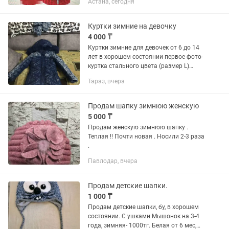
Астана, сегодня
Куртки зимние на девочку
4 000 ₸
Куртки зимние для девочек от 6 до 14
лет в хорошем состоянии первое фото-
куртка стального цвета (размер L)
выше колен- 4000т шапка
Тараз, вчера
демисезонная чёрная -есть еще такая
же,но стального цвета-1500...
Продам шапку зимнюю женскую
5 000 ₸
Продам женскую зимнюю шапку .
Теплая !! Почти новая . Носили 2-3 раза
.
Павлодар, вчера
Продам детские шапки.
1 000 ₸
Продам детские шапки, бу, в хорошем
состоянии. С ушками Мышонок на 3-4
года, зимняя- 1000тг. Белая от 6 мес,