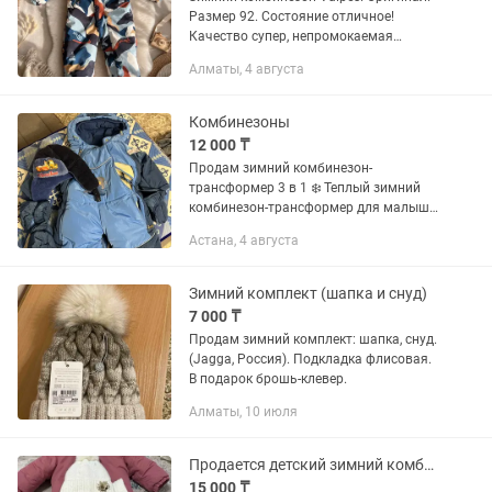
Размер 92. Состояние отличное!
Качество супер, непромокаемая
мембрана. В подарок отдам шапки, И
Алматы, 4 августа
флисовый комплект( штаны и кофта)
Реальному покупателю, уступлю)
Комбинезоны
12 000 ₸
Продам зимний комбинезон-
трансформер 3 в 1 ❄️ Теплый зимний
комбинезон-трансформер для малыша
в отличном состоянии. ✅ В комплекте:
Астана, 4 августа
комбинезон-трансформер; теплые
варежки; зимняя шапка. ✔️...
Зимний комплект (шапка и снуд)
7 000 ₸
Продам зимний комплект: шапка, снуд.
(Jagga, Россия). Подкладка флисовая.
В подарок брошь-клевер.
Алматы, 10 июля
Продается детский зимний комбинезон в отличном состоянии
15 000 ₸