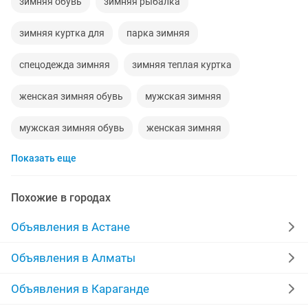
зимняя обувь
зимняя рыбалка
зимняя куртка для
парка зимняя
спецодежда зимняя
зимняя теплая куртка
женская зимняя обувь
мужская зимняя
мужская зимняя обувь
женская зимняя
Показать еще
зимняя куртка девочку
зимняя куртка рост
зимняя куртка на мальчика
зимняя теплая
Похожие в городах
куртка теплая зимняя
зимняя куртка для девочек
Объявления в Астане
детская зимняя
натуральная зимняя
Объявления в Алматы
Объявления в Караганде