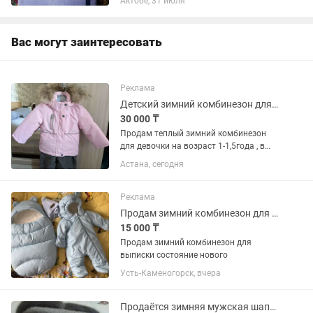
Актобе, 31 июля
Вас могут заинтересовать
Реклама
Детский зимний комбинезон для девочки
30 000 ₸
Продам теплый зимний комбинезон
для девочки на возраст 1-1,5года , в
отличном состоянии , чистый . В
Астана, сегодня
подарок положу шапку , шарф ,
перчатки и ботиночки , полный
комплект 👍
Реклама
Продам зимний комбинезон для выписки(комбинезон,кокон,шапка,шарф)
15 000 ₸
Продам зимний комбинезон для
выписки состояние нового
Усть-Каменогорск, вчера
Продаётся зимняя мужская шапка !