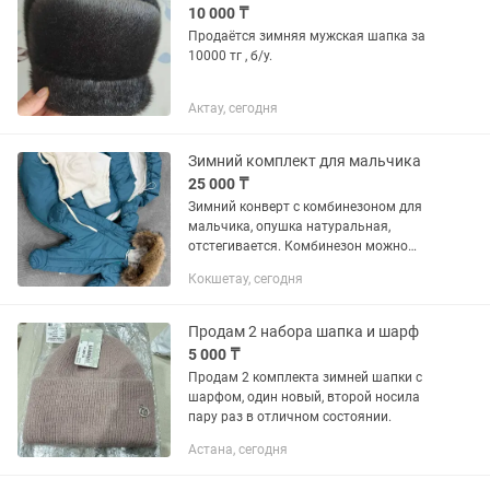
10 000 ₸
Продаётся зимняя мужская шапка за
10000 тг , б/у.
Актау, сегодня
Зимний комплект для мальчика
25 000 ₸
Зимний конверт с комбинезоном для
мальчика, опушка натуральная,
отстегивается. Комбинезон можно
использовать на весну отдельно,
Кокшетау, сегодня
конверт в коляску для прогулок. Шапка
и скул на кнопке в комплекте....
Продам 2 набора шапка и шарф
5 000 ₸
Продам 2 комплекта зимней шапки с
шарфом, один новый, второй носила
пару раз в отличном состоянии.
Астана, сегодня