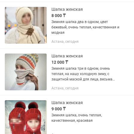
Шапка женская
8 000 ₸
Зимняя шапка два в одном, цвет
бежевый, очень теплая, качественная и
модная
Астана, сегодня
Шапка женская
12 000 ₸
Зимняя шапка три в одном, очень
теплая, на нашу холодную зиму, с
защитной маской для лица, весьма
актуальна не только для спортсменов,
Астана, сегодня
но и для тех, кто бережет лицо от
холода, очень красивая и...
Шапка женская
9 000 ₸
Зимняя шапка, очень теплая,
качественная, красивая