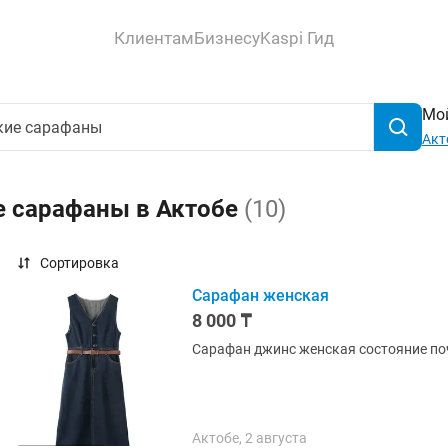
Клиентам
Бизнесу
Kaspi Гид
Мой
Акт
е сарафаны в Актобе
(10)
Сортировка
Сарафан женская
8 000 ₸
Сарафан джинс женская состояние по
Актобе, 2 августа