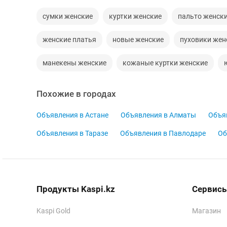
сумки женские
куртки женские
пальто женск
женские платья
новые женские
пуховики жен
манекены женские
кожаные куртки женские
Похожие в городах
Объявления в Астане
Объявления в Алматы
Объя
Объявления в Таразе
Объявления в Павлодаре
Об
Продукты Kaspi.kz
Сервисы
Kaspi Gold
Магазин