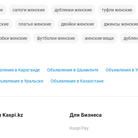
ие
сапоги женские
дубленки женские
туфли женские
ские
платья женские
двойки женские
джинсы женски
юбки женские
футболки женские
женские вещи
дублен
вления в Караганде
Объявления в Шымкенте
Объявления в У
ъявления в Уральске
Объявления в Казахстане
 Kaspi.kz
Для Бизнеса
Kaspi Pay