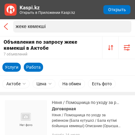
Kaspi.kz
Открыть
Открыть в Приложении Kaspi.kz
Объявления по запросу жеке
көмекші в Актобе
7 объявлений
Услуги
Работа
Актобе
Цена
На обмен
Есть фото
Няня / Помощница по уходу за ребенком (Бала күтушісі / Бала күтімі бойынша
Договорная
Няня / Помощница по уходу за
ребенком (Бала күтушісі / Бала күтімі
бойынша көмекші) Описание (Орысша):
Ищу работу няни в г. Актобе.