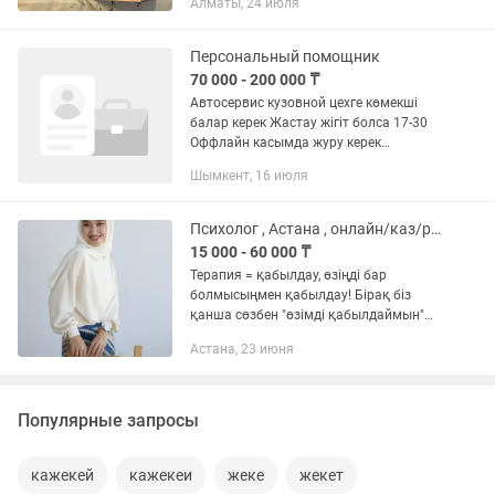
Алматы, 24 июля
дайындауға өте ыңғайлы 🍽️ Жаңа,
қорабымен Көп қабатты (бір...
Персональный помощник
70 000 - 200 000 ₸
Автосервис кузовной цехге көмекші
балар керек Жастау жігіт болса 17-30
Оффлайн касымда журу керек
Ассистенттің басты мақсаты —
Шымкент, 16 июля
бірқатар іскерлік тапсырмаларды
орындау арқылы уақытымды тиімді...
Психолог , Астана , онлайн/каз/рус/ групповая и личная терапия
15 000 - 60 000 ₸
Терапия = қабылдау, өзіңді бар
болмысыңмен қабылдау! Бірақ біз
қанша сөзбен "өзімді қабылдаймын"
деп айтсақ та, іште өте көп КОНФЛИКТ:
Астана, 23 июня
үнемі кінәлі сезіну, қорқыныштар,
эгоист болып кетем деп...
Популярные запросы
кажекей
кажекеи
жеке
жекет