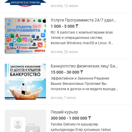
территории РК. Быстро и качественно
Актобе, 15 июня
окажем услуги по подготовке
документов, заявлений,...
Услуги Программиста 24/7 удаленно (word, ворд , office ,windows, игры)
1 000 - 5 000 ₸
RU: Я работаю с компьютерами всех
типов и операционных систем,
включая Windows, macOS и Linux. Я
могу установить и активировать
Актобе, 26 июня
любые программы, включая
стандартные офисные пакеты,
графические...
Банкротство физических лиц/ Банкрот деп жариялау
15 000 - 30 000 ₸
Эффективное и Законное Решение
Ваших Финансовых Проблем! Вы
погрязли в долгах и не видите выхода?
Долговые обязательства
Актобе, 7 июня
накапливаются, а решения нет? Я
помогу вам вернуть финансовую
свободу и...
Пеший курьер
300 000 - 1 000 000 ₸
Yandex Delivery-ге курьерлер
қабылданады Егер қосымша табыс