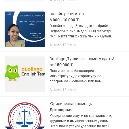
Актобе, 16 июля
Ответственная, порядочная и очень
люблю детей. Обеспечу полный...
онлайн репетитор
6 000 - 10 000 ₸
Онлайн салада 6 жылдық тәжірибе.
Педагогика ғылымдарының магистрі.
№71 мектептің физика пәнінің мұғалімі
Физика 7-11 кл және математика 1 - 11
Актобе, 18 июля
кл пәндерінен онлайн репетитор.
Бағасын келісеміз....
Duolingo Дуолинго - помогу сдать!
от 150 000 ₸
Поступаете на бакалавриат,
магистратуру, докторантуру, по
программе «Болашак» или вам
требуется английский для работы?
Актобе, 18 июля
Помогу сдать Duolingo English Test
(DET). Что входит в услугу: – Онлайн-
помощь...
Юридическая помощь
Договорная
Юридические услуги по гражданским,
трудовым и имущественным делам.
Оказываем услуги удалённо по всей