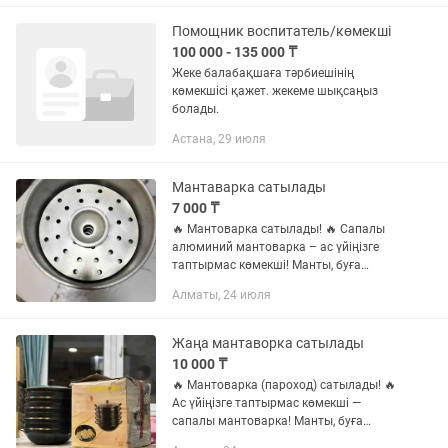
(командировка) шығу; -
Пациенттердің...
Помощник воспитатель/көмекші
100 000 - 135 000 ₸
Жеке балабақшаға тәрбиешінің
көмекшісі қажет. жекеме шықсаңыз
болады.
Астана, 29 июля
Мантаварка сатылады
7 000 ₸
🔥 Мантоварка сатылады! 🔥 Сапалы
алюминий мантоварка – ас үйіңізге
таптырмас көмекші! Манты, буға
пісірілетін тағамдар дайындауға өте
Алматы, 24 июля
ыңғайлы 🍽️ Жақсы күйде, таза 2
қабатты Жеңіл әрі берік...
Жаңа мантаворка сатылады
10 000 ₸
🔥 Мантоварка (пароход) сатылады! 🔥
Ас үйіңізге таптырмас көмекші —
сапалы мантоварка! Манты, буға
пісірілген тағамдар, көкөністер