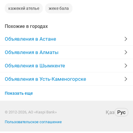
кажекей ателье
жеке бала
Похожие в городах
Объявления в Астане
Объявления в Алматы
Объявления в Шымкенте
Объявления в Усть-Каменогорске
Объявления в Актау
Показать еще
Объявления в Уральске
Қаз
Рус
© 2012-2026, АО «Kaspi Bank»
Объявления в Кызылорде
Пользовательское соглашение
Объявления в Атырау