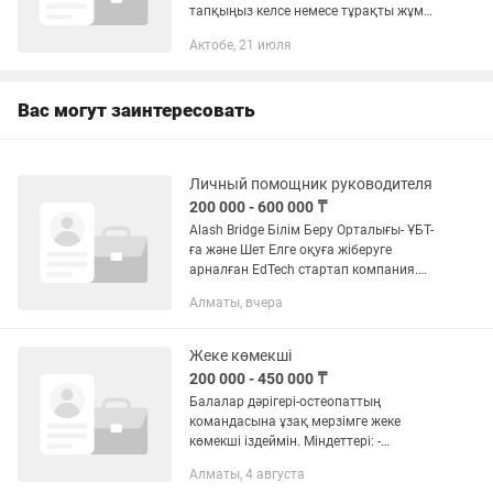
тапқыңыз келсе немесе тұрақты жұмыс
іздеп жүрсеңіз, Yandex Delivery-ге
Актобе, 21 июля
тіркелуге болады. Қолжетімді көлік
түрлері: • Жаяу • Велосипед •...
Вас могут заинтересовать
Личный помощник руководителя
200 000 - 600 000 ₸
Alash Bridge Білім Беру Орталығы- ҰБТ-
ға және Шет Елге оқуға жіберуге
арналған EdTech стартап компания.
Founder және СО-Founder ге көмекші
Алматы, вчера
қыз іздейміз. Операционный
задачаларды дедлайнға үлгеріп...
Жеке көмекші
200 000 - 450 000 ₸
Балалар дәрігері-остеопаттың
командасына ұзақ мерзімге жеке
көмекші іздеймін. Міндеттері: -
Дәрігермен бірге Қазақстанның әртүрлі
Алматы, 4 августа
қалаларына іссапарларға