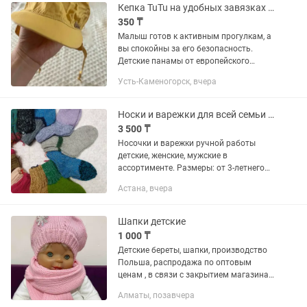
Кепка TuTu на удобных завязках идеальное решение для активных малышей
350 ₸
Малыш готов к активным прогулкам, а
вы спокойны за его безопасность.
Детские панамы от европейского
бренда TuTu — это максимальный
Усть-Каменогорск, вчера
комфорт в самую жаркую погоду. 100%
натуральный хлопок: голова...
Носки и варежки для всей семьи из пуха и шерсти! Ручная работа.
3 500 ₸
Носочки и варежки ручной работы
детские, женские, мужские в
ассортименте. Размеры: от 3-летнего
возраста и старше для детей; женские
Астана, вчера
от 36 до 40 размера; мужские от 39 по
43 размер. Материал шерсть,...
Шапки детские
1 000 ₸
Детские береты, шапки, производство
Польша, распродажа по оптовым
ценам , в связи с закрытием магазина,
выбор очень большой, возможна
Алматы, позавчера
примерка!