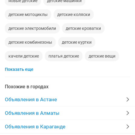
новые детские
детские машинки
детские мотоциклы
детские коляски
детские электромобили
детские кроватки
детские комбинезоны
детские куртки
качели детские
платья детские
детские вещи
Показать еще
ходунки детские
детские площадки
детские игрушки
детские костюмы
Похожие в городах
ролики детские
детские сапоги
ванночки детские
Объявления в Астане
кроссовки детские
детские шезлонги
Объявления в Алматы
детские гарнитуры
детские зимние куртки
Объявления в Караганде