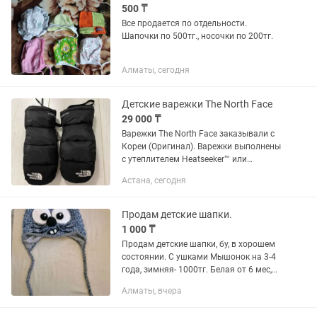
500 ₸
Все продается по отдельности.
Шапочки по 500тг., носочки по 200тг.
Алматы, сегодня
Детские варежки The North Face
29 000 ₸
Варежки The North Face заказывали с
Кореи (Оригинал). Варежки выполнены
с утеплителем Heatseeker™ или
Heatseeker Eco — синтетический
Астана, сегодня
утеплитель, сохраняющий тепло даже
в влажных условиях....
Продам детские шапки.
1 000 ₸
Продам детские шапки, бу, в хорошем
состоянии. С ушками Мышонок на 3-4
года, зимняя- 1000тг. Белая от 6 мес,
флис, осень - 1000тг. С помпоном - на 2
Алматы, вчера
года примерно- 2000, теплая! Рн...