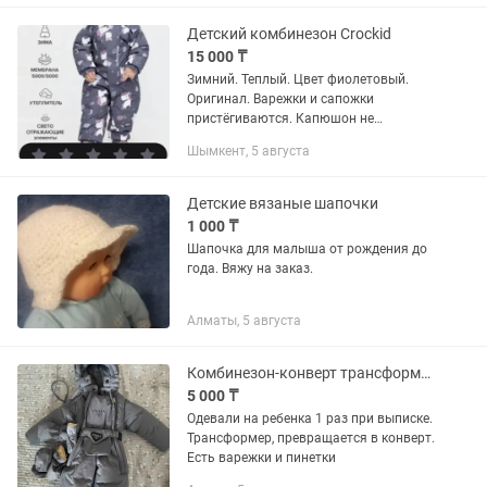
Детский комбинезон Crockid
15 000 ₸
Зимний. Теплый. Цвет фиолетовый.
Оригинал. Варежки и сапожки
пристёгиваются. Капюшон не
отстегивается. Размер 80-86. Одели 3
Шымкент, 5 августа
раза) для зимних прогулок очень
классно.
Детские вязаные шапочки
1 000 ₸
Шапочка для малыша от рождения до
года. Вяжу на заказ.
Алматы, 5 августа
Комбинезон-конверт трансформер детский зимний
5 000 ₸
Одевали на ребенка 1 раз при выписке.
Трансформер, превращается в конверт.
Есть варежки и пинетки