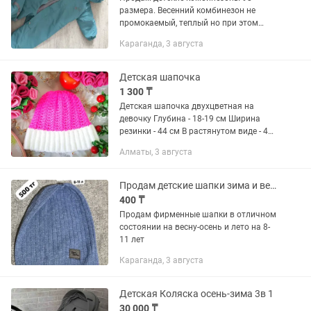
размера. Весенний комбинезон не
промокаемый, теплый но при этом
тонкий, ооочень комфортный для
Караганда, 3 августа
ребенка. Зимний комбинезон ооочень
теплый, удобный, не продуваемый) С...
Детская шапочка
1 300 ₸
Детская шапочка двухцветная на
девочку Глубина - 18-19 см Ширина
резинки - 44 см В растянутом виде - 49
см Эксклюзивная ручная работа
Алматы, 3 августа
Состояние - идеальное Не ношено
Продам детские шапки зима и весна-осень
400 ₸
Продам фирменные шапки в отличном
состоянии на весну-осень и лето на 8-
11 лет
Караганда, 3 августа
Детская Коляска осень-зима 3в 1
30 000 ₸