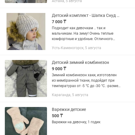
Астана, 5 августа
Детский комплект - Шапка Снуд Варежки. 6-9лет .
7 000 ₸
Подходит как девочкам .. так и
мальчикам. На зиму! Очень теплые
комфортные и удобные. Отличного
качества! Новые. Комплект: шапка
Усть-Каменогорск, 5 августа
снуд и варежки.(варежки без пальцев
открытые) На возраст 6-9лет....
Детский зимний комбинезон
9 000 ₸
Зимний комбинезон хаки, изготовлен
из мембранной ткани, подойдет при
температурах от -5 °С до -30 °С. -размер
подойдет на рост 92 см (на вырост )и
Караганда, 5 августа
на 98 размер(2-3 года) -Утеплитель из...
Варежки детские
500 ₸
Варежки на девочку, 1 годик