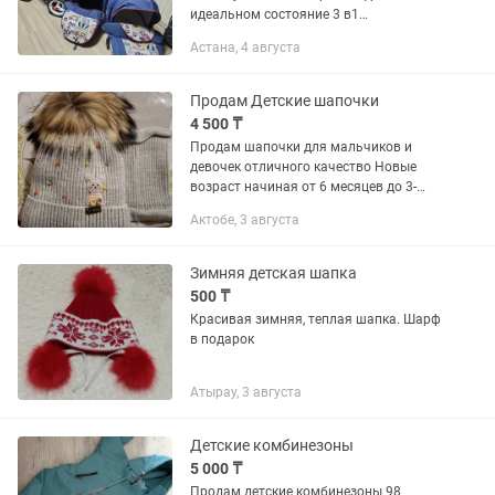
идеальном состояние 3 в1
прогулочьная люлька, авто люлька
Астана, 4 августа
лето-зима все детали камплекта сумка
для мамы+пеленка. Также есть...
Продам Детские шапочки
4 500 ₸
Продам шапочки для мальчиков и
девочек отличного качество Новые
возраст начиная от 6 месяцев до 3-
4лет,пишите мамулички,вышлю фото
Актобе, 3 августа
Зимняя детская шапка
500 ₸
Красивая зимняя, теплая шапка. Шарф
в подарок
Атырау, 3 августа
Детские комбинезоны
5 000 ₸
Продам детские комбинезоны 98