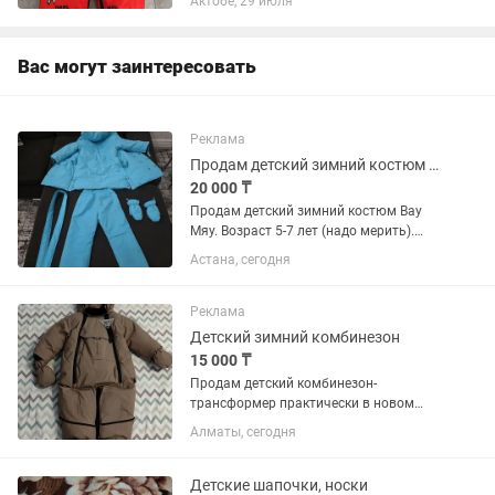
Актобе, 29 июля
Вас могут заинтересовать
Реклама
Продам детский зимний костюм Вау Мяу
20 000 ₸
Продам детский зимний костюм Вау
Мяу. Возраст 5-7 лет (надо мерить).
Относила 1 сезон. Шикарно держит
Астана, сегодня
холод, гуляла всю зиму с красными
щеками и не мёрзла. Брали на
валбериз за 110к, на озоне такой...
Реклама
Детский зимний комбинезон
15 000 ₸
Продам детский комбинезон-
трансформер практически в новом
состоянии. Можно носить как
Алматы, сегодня
комбинезон с ножками, а можно как
конверт для более младшего возраста.
Ростовка на 74 см. Тёплый, мягкий, не...
Детские шапочки, носки