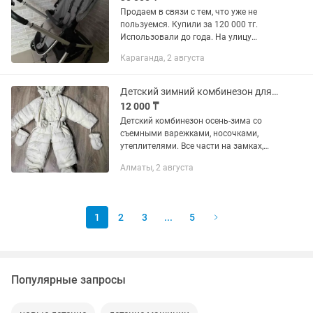
Продаем в связи с тем, что уже не
пользуемся. Купили за 120 000 тг.
Использовали до года. На улицу
выходим без коляски. Качество
Караганда, 2 августа
коляски супер. В комплекте имеются
люлька до 1 г, автокресло, чехол,...
Детский зимний комбинезон для девочки
12 000 ₸
Детский комбинезон осень-зима со
съемными варежками, носочками,
утеплителями. Все части на замках,
удобно. Подходит детям от 2 до 4 лет
Алматы, 2 августа
1
2
3
...
5
Популярные запросы