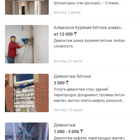
Штукатурка стен (ручная) ✅ Стяжка
пола ✅ Демонтажные работы любой
Актобе, 2 июня
сложности ✅ Монтаж и замена
сантехники ✅ Благоустройство и...
Алмазное бурение бетона алмазная резка бетона демонтаж бетона
от 12 000 ₸
Демонтаж резка бурение бетона любая
сложность
Актобе, 31 июля
Демонтаж бетона
2 000 ₸
Услуги демонтаж стен, зданий
перегородок, фундамент, проемы бетон
кирпич экотон плита кафель ракушняк
разрушение бетона фундамента и т д
Актобе, 15 июня
работаем с профессиональными
инструментами. Отбойным молотком...
Демонтаж
1 000 - 3 000 ₸
Демонтаж кафеля, перегородок кирпич,