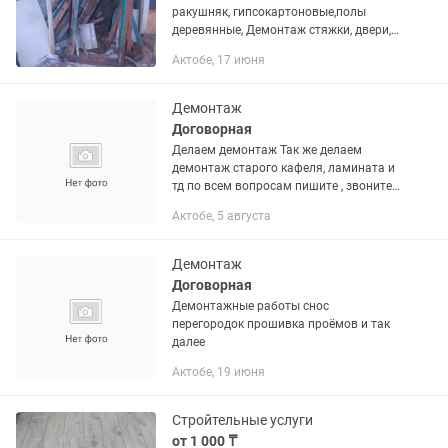
ракушняк, гипсокартоновые,полы
деревянные, Демонтаж стяжки, двери,
Демонтаж Квартиры Коттеджи
Актобе, 17 июня
подготовка к ремонту Вынос и
погрузка мусора, Вывоз мусора газель
и...
Демонтаж
Договорная
Делаем демонтаж Так же делаем
демонтаж старого кафеля, ламината и
тд по всем вопросам пишите , звоните,
договоримся
Актобе, 5 августа
Демонтаж
Договорная
Демонтажные работы снос
перегородок прошивка проёмов и так
далее
Актобе, 19 июня
Стройтельные услуги
от 1 000 ₸