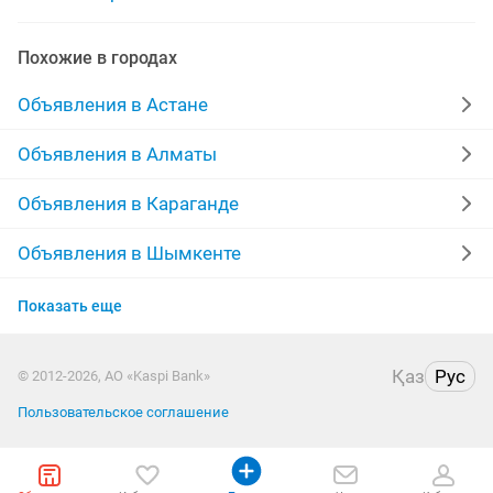
демонтаж монтаж установка
Похожие в городах
монтаж демонтаж ламината
штукатурка демонтаж
Объявления в Астане
демонтаж ламината
укладка монтаж демонтаж
Объявления в Алматы
демонтажные работы
демонтажных работ
Объявления в Караганде
демонтаж перегородки
демонтаж зданий
Объявления в Шымкенте
Объявления в Усть-Каменогорске
Показать еще
Объявления в Актау
Қаз
Рус
© 2012-2026, АО «Kaspi Bank»
Объявления в Костанае
Пользовательское соглашение
Объявления в Павлодаре