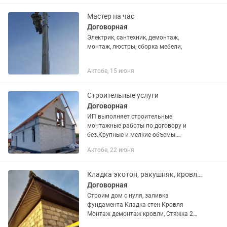
своим сырьём
Мастер на час
Договорная
Электрик, сантехник, демонтаж,
монтаж, люстры, сборка мебели,
Актобе, 15 июня
Строительные услуги
Договорная
ИП выполняет строительные
монтажные работы по договору и
без.Крупные и мелкие объемы.
Демонтаж, монтаж,пластиковыех труб
Актобе, 22 июня
отопление, водопровод, канализации,
установка сантехники сварочные
работы,...
Кладка экотон, ракушняк, кровля крыши
Договорная
Строим дом с нуля, заливка
фундамента Кладка стен Кровля
Монтаж демонтаж кровли, Стяжка 2
000 тг за квадратный метр, Цементная