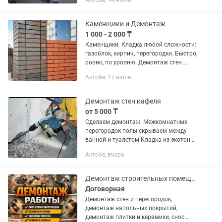
Актобе, 14 июня
тазалап беремиз. Штукатурка под маяк
жасаймыз. Плинтус, багеттер теп...
Каменщики и Демонтаж
1 000 - 2 000 ₸
Каменщики. Кладка любой сложности:
газоблок, кирпич, перегородки. Быстро,
ровно, по уровню. Демонтаж стен.
Аккуратно, без лишнего шума и
Актобе, 17 июля
повреждений. Вывоз мусора.
Доступные цены. Опыт есть. Сроки...
Демонтаж стен кафеля
от 5 000 ₸
Сделаем демонтаж. Межкомнатных
перегородок полы скрываем между
ванной и туалетом Кладка из экотон
крипич ракушняк так же делаем.
Актобе, вчера
Демонтаж кафеля цена зависит от
объема и материала перегородок
снос...
Демонтаж строительных помещений, стен, кафель
Договорная
Демонтаж стен и перегородок,
демонтаж напольных покрытий,
демонтаж плитки и керамики, снос