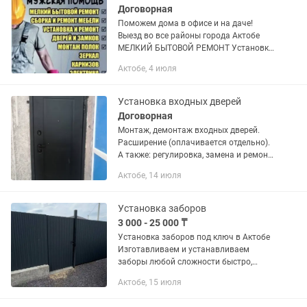
Договорная
Поможем дома в офисе и на даче!
Выезд во все районы города Актобе
МЕЛКИЙ БЫТОВОЙ РЕМОНТ Установка
карниза Повешать карниз Установка
Актобе, 4 июля
жалюзи Монтаж кронштейнов для ТV
Установить кронштейн для...
Установка входных дверей
Договорная
Монтаж, демонтаж входных дверей.
Расширение (оплачивается отдельно).
А также: регулировка, замена и ремонт
замков. Замена МДФ листа на полотне
Актобе, 14 июля
входной двери. Работа любой
сложности. Так же мы...
Установка заборов
3 000 - 25 000 ₸
Установка заборов под ключ в Актобе
Изготавливаем и устанавливаем
заборы любой сложности быстро,
качественно и по доступным ценам.
Актобе, 15 июля
Выполняем: Заборы из профлиста
Заборы в металлической...