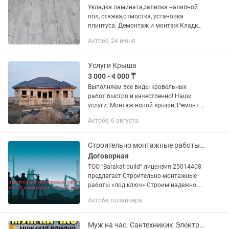
Укладка ламината,заливка наливной
пол, стяжка,отмостка, установка
плинтуса. Демонтаж и монтаж Кладка
перегородка. Экотон и т.д. Работа с
Актобе, 24 июня
гипсокартоном Повешу кaрниз,
жалюзи, тeлевизор, люстру,...
Услуги Крыша
3 000 - 4 000 ₸
Выполняем все виды кровельных
работ быстро и качественно! Наши
услуги: Монтаж новой крыши, Ремонт и
замена кровли, Устранение протечек,
Актобе, 6 августа
Демонтаж старой крыши, Утепление и
гидроизоляция, Профнастил,...
Строительно монтажные работы любой сложности
Договорная
ТОО “Barakat build” лицензия 25014408
предлагает Строительно-монтажные
работы «под ключ» Строим надежно.
Делаем на совесть. Сдаем в срок.
Актобе, позавчера
Выполняем полный комплекс
строительно-монтажных...
Муж на час. Сантехникик.Электрик. Установка Кронштейн. Турник. Люстра. Бра.