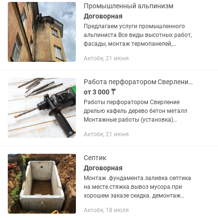
Промышленный альпинизм
Договорная
Предлагаем услуги промышленного
альпиниста Все виды высотных работ,
фасады, монтаж термопанелей,
покраска, штукатурка, монтаж-
Актобе, 21 июня
демонтаж, герметизация
межпанельных швов, покраска
металлоконструкций,...
Работа перфоратором Сверление дрелью
от 3 000 ₸
Работы перфоратором Сверление
дрелью кафель дерево бетон металл
Монтажные работы (установка)
Демонтаж Качественно гарантия.
Актобе, 21 июня
Также услуг... Сантехн... Электр... Опыт
работы 17 лет
Септик
Договорная
Монтаж .фундамента.заливка септика
на месте.стяжка.вывоз мусора.при
хорошем заказе скидка. демонтаж
любой сложности.уборка територии от
Актобе, 18 июля
мусора.мы можем выполнить работу с