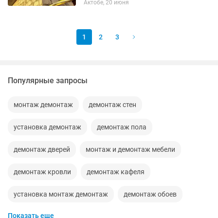
Актобе, 20 июня
штукатурка 2 000тг за кв,метр
Армопояс, сейсмопояс. Стаж 18 лет
делаем...
1
2
3
Популярные запросы
монтаж демонтаж
демонтаж стен
установка демонтаж
демонтаж пола
демонтаж дверей
монтаж и демонтаж мебели
демонтаж кровли
демонтаж кафеля
установка монтаж демонтаж
демонтаж обоев
Показать еще
установка демонтаж дверей