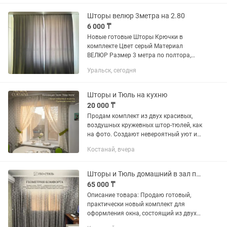
Шторы велюр 3метра на 2.80
6 000 ₸
Новые готовые Шторы Крючки в
комплекте Цвет серый Материал
ВЕЛЮР Размер 3 метра по полтора,
высота 2.8м Есть 3 комплекта
Уральск, сегодня
Шторы и Тюль на кухню
20 000 ₸
Продам комплект из двух красивых,
воздушных кружевных штор-тюлей, как
на фото. Создают невероятный уют и
легкость в интерьере, отлично
Костанай, вчера
подходят для кухни, спальни или
гостиной. Основные...
Шторы и Тюль домашний в зал почти новый
65 000 ₸
Описание товара: Продаю готовый,
практически новый комплект для
оформления окна, состоящий из двух
плотных портьер и одной тюли.