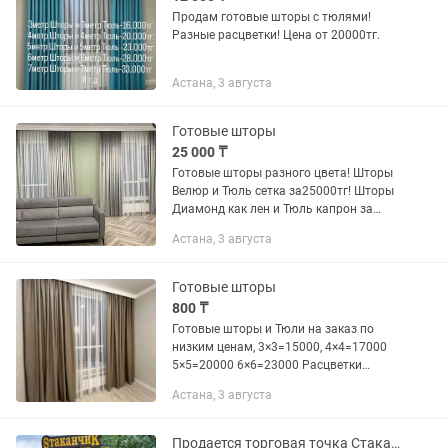
Продам готовые шторы с тюлями!
Разные расцветки! Цена от 20000тг.
Астана, 3 августа
Готовые шторы
25 000 ₸
Готовые шторы разного цвета! Шторы
Велюр и Тюль сетка за25000тг! Шторы
Диамонд как лен и Тюль капрон за
28000тг! Каждая штора 4метр и Тюль
Астана, 3 августа
5метр! Обращайтесь любое время
Сегодня закажите через 2дня...
Готовые шторы
800 ₸
Готовые шторы и Тюли на заказ по
низким ценам, 3×3=15000, 4×4=17000
5×5=20000 6×6=23000 Расцветки
разные Обращайтесь
Астана, 3 августа
звоните,напишите , Шынар
Продается торговая точка Стаканчик