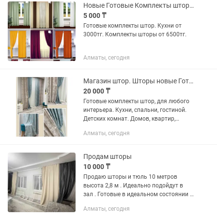
входит: Кровать-чердак с защитными...
Новые Готовые Комплекты шторы
5 000 ₸
Готовые комплекты штор. Кухни от
3000тг. Комплекты шторы от 6500тг.
Алматы, сегодня
Магазин штор. Шторы новые Готовые комплекты шторы
20 000 ₸
Готовые комплекты штор, для любого
интерьера. Кухни, спальни, гостиной.
Детских комнат. Домов, квартир,
кабинетов. . Ткань в наличии, поэтому
Алматы, сегодня
можем предложить пошив из данной
ткани по вашим...
Продам шторы
10 000 ₸
Продаю шторы и тюль 10 метров
высота 2,8 м . Идеально подойдут в
зал . Готовые в идеальном состоянии .
Самовывоз район премьера калкаман
Алматы, сегодня