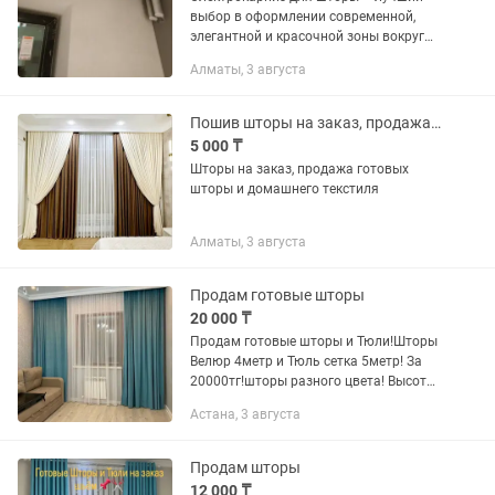
выбор в оформлении современной,
элегантной и красочной зоны вокруг
себя. Электрические карнизы отлично
Алматы, 3 августа
подходят для помещений с высокими
окнами или труднодоступными...
Пошив шторы на заказ, продажа готовых шторы и домашнего текстиля
5 000 ₸
Шторы на заказ, продажа готовых
шторы и домашнего текстиля
Алматы, 3 августа
Продам готовые шторы
20 000 ₸
Продам готовые шторы и Тюли!Шторы
Велюр 4метр и Тюль сетка 5метр! За
20000тг!шторы разного цвета! Высота
по Вашей размеры сделаем!можно на
Астана, 3 августа
заказ если ширина большая! Выбор
очень большой!кроме Велюра...
Продам шторы
12 000 ₸