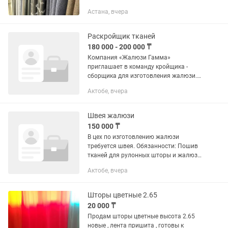
Салонный пошив на заказ 1-2 дня. Наш
Астана, вчера
адрес Астана, Майлина 31 салон штор.
По записи. Есть услуга...
Раскройщик тканей
180 000 - 200 000 ₸
Компания «Жалюзи Гамма»
приглашает в команду кройщика -
сборщика для изготовления жалюзи.
Обязанности: Раскрой тканей для
Актобе, вчера
рулонных шторы и сборка жалюзи.
Подготовка материалов к сборке.
Контроль...
Швея жалюзи
150 000 ₸
В цех по изготовлению жалюзи
требуется швея. Обязанности: Пошив
тканей для рулонных шторы и жалюзи.
Раскрой материалов. Контроль
Актобе, вчера
качества готовых изделий.
Поддержание порядка на рабочем
месте. ...
Шторы цветные 2.65
20 000 ₸
Продам шторы цветные высота 2.65
новые , лента пришита , готовы к