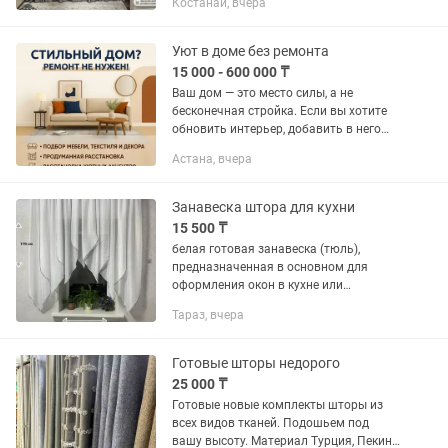
Костанай, вчера
Комплект выглядит очень современно
и стильно, как на фото...
Уют в доме без ремонта
15 000 - 600 000 ₸
Ваш дом — это место силы, а не
бесконечная стройка. Если вы хотите
обновить интерьер, добавить в него
жизни и стиля, но не готовы к пыли и
Астана, вчера
капитальному ремонту — эта услуга
для вас. Это объявление...
Занавеска штора для кухни
15 500 ₸
белая готовая занавеска (тюль),
предназначенная в основном для
оформления окон в кухне или
столовой.
Тараз, вчера
Готовые шторы недорого
25 000 ₸
Готовые новые комплекты шторы из
всех видов тканей. Подошьем под
вашу высоту. Материал Турция, Пекин.