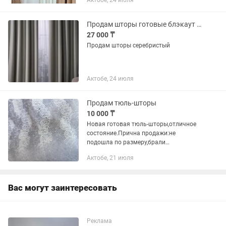
Актобе, 24 июля
Продам шторы готовые блэкаут материал серебристого цвета
27 000 ₸
Продам шторы серебристый
Актобе, 24 июля
Продам тюль-шторы
10 000 ₸
Новая готовая тюль-шторы,отличное
состояние.Прична продажи:не
подошла по размеру,брали
дороже.Длина 246 см ширина
Актобе, 21 июля
4метра.Есть торг
Вас могут заинтересовать
Реклама