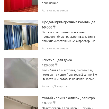
повешению .
Астана, позавчера
Продам примерочные кабины для магазина одежды
60 000 ₸
В связи с закрытием магазина
продается блок примерочных кабин в
отличном состоянии. ✔️ 4 просторные
примерочные. ✔️ Каждая оборудована
Астана, позавчера
плотными шторами. ✔️ Прочная
конструкция из ЛДСП. ✔️...
Текстиль для дома
120 000 ₸
Тюль белая 8 м готовая, высота 3 м,
готовая на ленте Портьеры 2 шт по 3 м
, высота 3 м, готовые на ленте Новые,
нежно кремового цвета ,красивый
Алматы, 3 августа
рельефный рисунок Есть возможность
переделать одну...
Умный карниз с алисой , электрошторы , электрокарниз , электрокарнизы
10 000 ₸
Электрокарниз для шторы – лучший