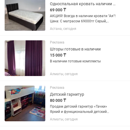
Односпальная кровать наличии готовый
69 000 ₸
АКЦИЯ! Всегда в наличии кровати "Ая"!
Цена: С матрасом 69000тг Серый,
бежевый, зеленый, синий, розовый
Астана, сегодня
цвета всегда в наличии! Собственное
производство, свои курьеры
доставляют ежедневно в...
Реклама
Шторы готовые в наличии
15 000 ₸
В наличии готовые комплекты
Алматы, сегодня
Реклама
Детский гарнитур
80 000 ₸
Продам детский гарнитур «Тачки»
Яркий и функциональный детский
гарнитур в отличном состоянии.
Алматы, сегодня
Идеально подойдет для дошкольного и
школьного возраста. В комплект