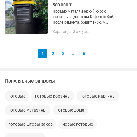
580 000 ₸
Продаю металлический киоск
стаканчик для точки Кофе с собой.
После ремонта, обшит гибким
мрамором внутри, утеплен. Работает
Караганда, 3 августа
круглый год, зимой тепло. Внутри
автоматы, 3х фаз счетчик, раковина.
Яркая...
1
2
3
...
6
Популярные запросы
готовые
готовые корзины
готовые картины
готовые магазины
готовые дома
готовые шторы заказ
новые готовые