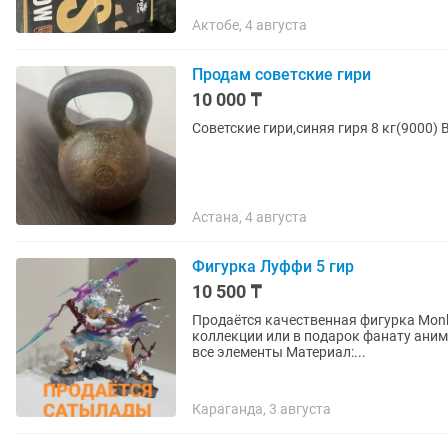
Актобе, 4 августа
Продам советские гири
10 000 ₸
Советские гири,синяя гиря 8 кг(9000) 
Астана, 4 августа
Фигурка Луффи 5 гир
10 500 ₸
Продаётся качественная фигурка Monke
коллекции или в подарок фанату аниме Высота: 30 см Детализация: высокая, прорабо
все элементы Материал:...
Караганда, 3 августа