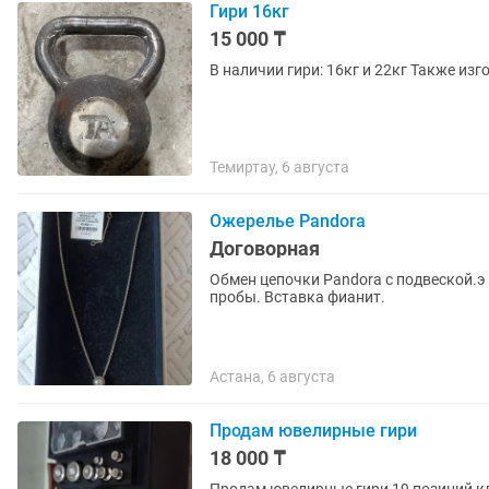
Гири 16кг
15 000 ₸
В наличии гири: 16кг и 22кг Также из
Темиртау, 6 августа
Ожерелье Pandora
Договорная
Обмен цепочки Pandora с подвеской.э на ган
пробы. Вставка фианит.
Астана, 6 августа
Продам ювелирные гири
18 000 ₸