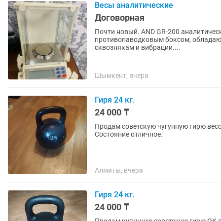
Весы аналитические
Договорная
Почти новый. AND GR-200 аналитические весы 1 класса точности с внутренней калибровкой и
противопаводковым боксом, обладаю
сквознякам и вибрации....
Шымкент, вчера
Гиря 24 кг.
24 000 ₸
Продам советскую чугунную гирю весом
Состояние отличное.
Алматы, вчера
Гиря 24 кг.
24 000 ₸