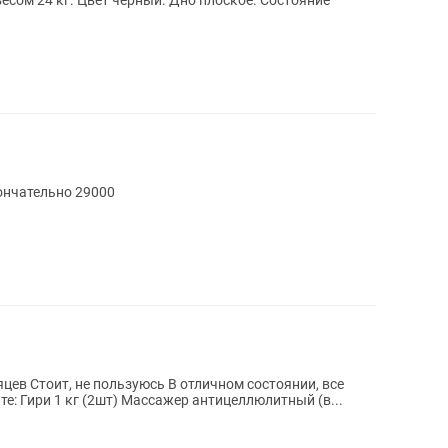
есом 24 кг. Цвет черный. Дно плоское. Состояние
ончательно 29000
янии, все
ка осталась В комплекте: Гири 1 кг (2шт) Массажер антицеллюлитный (в...