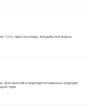
ое. 12 кг гиря сатылады, жағдайы өте жақсы.
и. Для занятий в квартире оптимально подходит.
арок гири.