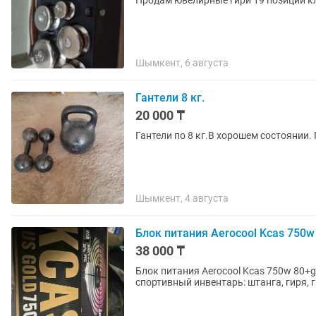
Продам ювелирные гири 19 позиций кл
Шымкент, 6 августа
Гантели 8 кг.
20 000 ₸
Гантели по 8 кг.В хорошем состоянии.
Шымкент, 4 августа
Блок питания Aerocool Kcas 750w
38 000 ₸
Блок питания Aerocool Kcas 750w 80+
спортивный инвентарь: штанга, гиря, г