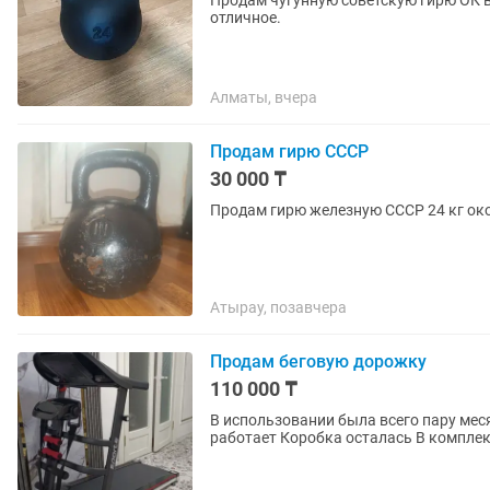
Продам чугунную советскую гирю ОК в
отличное.
Алматы, вчера
Продам гирю СССР
30 000 ₸
Продам гирю железную СССР 24 кг ок
Атырау, позавчера
Продам беговую дорожку
110 000 ₸
В использовании была всего пару месяцев Стоит, не пользуюсь В отличном состо
работает Короб