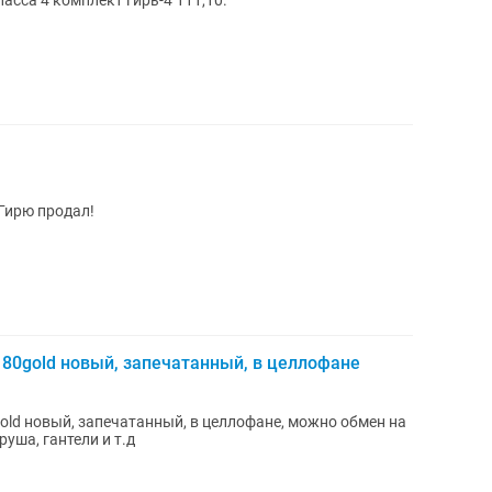
асса 4 комплект гирь-4 111,10.
 Гирю продал!
 80gold новый, запечатанный, в целлофане
gold новый, запечатанный, в целлофане, можно обмен на
руша, гантели и т.д