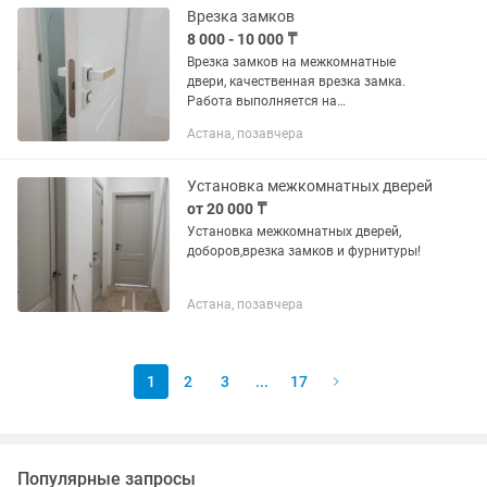
Я Устранение...
Врезка замков
8 000 - 10 000 ₸
Врезка замков на межкомнатные
двери, качественная врезка замка.
Работа выполняется на
профессиональных инструментах.
Астана, позавчера
Качественно! Аккуратно! Гарантия!
Установка межкомнатных дверей
от 20 000 ₸
Установка межкомнатных дверей,
доборов,врезка замков и фурнитуры!
Астана, позавчера
1
2
3
...
17
Популярные запросы