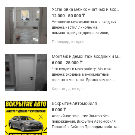
нужно делать: •установка
межкомнатных и входных дверей;
Установка межкомнатных и входных дверей
•монтаж...
12 000 - 50 000 ₸
Установка межкомнатных и входных
дверей, настил линолеума,
ламината,осб,дсп,врезка замков,
Павлодар, сегодня
Монтаж и демонтаж входных и межкомнатных дверей
6 000 - 25 000 ₸
Что входит в мою работу: Монтаж
дверей: входные, межкомнатные,
скрытого монтажа. Врезка замков:
установка магнитных,
Караганда, сегодня
электромеханических, смарт-замков и
стандартных врезных механизмов.
Установка...
Вскрытие Автомобиля
5 000 ₸
Аварийное вскрытие Замков без
повреждения. Вскрытие Автомобиля
Гаражей и Сейфов Проводим работы
по ремонту Замков Замене и установке