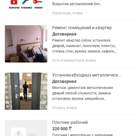
Вскрытие автомобилей без
повреждений Вскрытие квартир, домов,
Караганда, вчера
офисов Изготовление дубликатов
ключей и чип-ключей Ремонт, замена и
врезка...
Ремонт помещений и квартир
Договорная
Ремонт квартир (обои, установка
дверей, ламинат, линолеум, плинтус,
стяжка стен, врезка замков, кафель,
электрика, сантехника и т.д.). Без
Усть-Каменогорск, вчера
выходных. Доступные цены. Выезд/
оценка бесплатно в черте...
УстановкаВходных металлических дверей
Договорная
Монтаж -демонтаж металлических
дверей любой сложности, замена
установка, врезка ,аварийное
открывание замков, врезка ночников
Атырау, вчера
,глазков. . Гарантия.Консультация
Стоимость монтажа от 20000 , все...
Плотник-рабочий
220 000 ₸
Плотник ( желательно с навыками