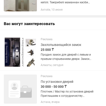
кепілі. Тәжірибелі маманнан кәсіби
монтаж. Не істейміз: Ішкі есік орнату
Актобе, 10 июня
Замок, ручка, петля врезка Өлшеу, дәл
қию Ұқыпты, таза...
Вас могут заинтересовать
Реклама
Захлопывающийся замок
25 000 ₸
Продаю замок для дверей с левым и
правым открыванием двери. Замок
захлопывающийся, предназначен для
Алматы, сегодня
установки на металлические и
деревянные двери толщиной 36-45мм.
В стоимость также входит установка...
Реклама
По установке дверей
30 000 - 50 000 ₸
Плотник / Мастер по установке дверей
Приглашаем к сотрудничеству
опытных плотников для выполнения
Астана, вчера
заказов через приложение Яндекс. Что