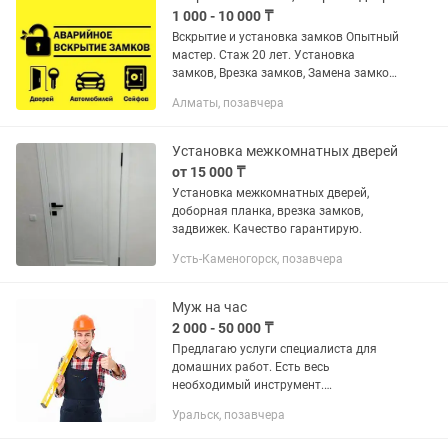
1 000 - 10 000 ₸
Вскрытие и установка замков Опытный
мастер. Стаж 20 лет. Установка
замков, Врезка замков, Замена замков
и сердцевин, Установка доводчиков
Алматы, позавчера
задвижек глазков Ремонт замков
Вскрытие дверных...
Установка межкомнатных дверей
от 15 000 ₸
Установка межкомнатных дверей,
доборная планка, врезка замков,
задвижек. Качество гарантирую.
Усть-Каменогорск, позавчера
Муж на час
2 000 - 50 000 ₸
Предлагаю услуги специалиста для
домашних работ. Есть весь
необходимый инструмент.
Качественно делаю все виды работ по
Уральск, позавчера
дому! Груза перевозки до 250 кг
ЭЛЕКТРОМОНТАЖНЫЕ работы, от А до