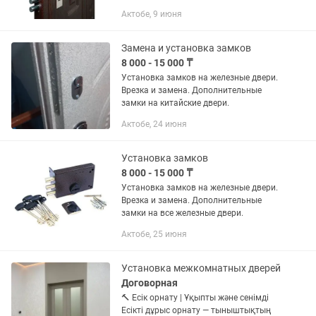
открыть замок двери? Открою дверь!
Актобе, 9 июня
Аккуратно! Без повреждения двери!
Мeня зовут Арман, я мacтер по
вскрытию...
Замена и установка замков
8 000 - 15 000 ₸
Установка замков на железные двери.
Врезка и замена. Дополнительные
замки на китайские двери.
Актобе, 24 июня
Установка замков
8 000 - 15 000 ₸
Установка замков на железные двери.
Врезка и замена. Дополнительные
замки на все железные двери.
Актобе, 25 июня
Установка межкомнатных дверей
Договорная
🔨 Есік орнату | Ұқыпты және сенімді
Есікті дұрыс орнату — тыныштықтың