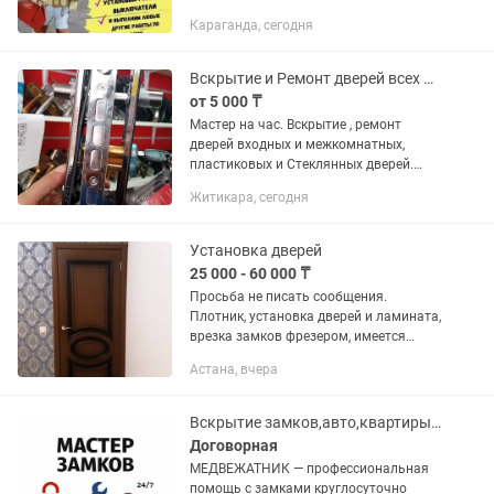
в срок. Писать звонить в любое время.
Караганда, сегодня
Если не отвечаю напишите на
обязательно отвечу - Гарантия на...
Вскрытие и Ремонт дверей всех видов. Установка,замена замков и ручек и т.д.
от 5 000 ₸
Мастер на час. Вскрытие , ремонт
дверей входных и межкомнатных,
пластиковых и Стеклянных дверей.
Мастер. Ремонт межкомнатных,
Житикара, сегодня
пластиковых, металлических входных
дверей.Установка, врезка замков и...
Установка дверей
25 000 - 60 000 ₸
Просьба не писать сообщения.
Плотник, установка дверей и ламината,
врезка замков фрезером, имеется
необходимые инструменты для
Астана, вчера
работы, качественно и недорого
Вскрытие замков,авто,квартиры,сейфы,замена замков
Договорная
МЕДВЕЖАТНИК — профессиональная
помощь с замками круглосуточно