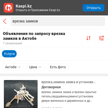
Kaspi.kz
Открыть
Открыть в Приложении Kaspi.kz
Объявления по запросу врезка
замков в Актобе
7 объявлений
Услуги
Актобе
Цена
Есть фото
врезка,замена замка и установка дверей
Договорная
врезка ,замена замка и врезка скрытых
петель,сердцевины,ремонт,установка
двери железных и деревянных и др
строительные услуги