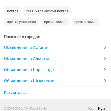
врезка
установка замков врезка
врезка установка
врезка замов
врезка замка
Похожие в городах
Объявления в Астане
Объявления в Алматы
Объявления в Караганде
Объявления в Шымкенте
Объявления в Усть-Каменогорске
Показать еще
Объявления в Павлодаре
Қаз
Рус
© 2012-2026, АО «Kaspi Bank»