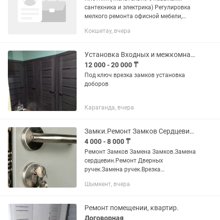
сантехника и электрика) Регулировка
мелкого ремонта офисной мебели,
умение работать с дверными блоками
Кокшетау, вчера
( врезка замков,ремонт ручек ) знание
правил с технически...
Установка Входных и межкомнатных дверей
12 000 - 20 000 ₸
Под ключ врезка замков установка
доборов
Караганда, вчера
Замки.Ремонт Замков Сердцевин ЗаменаАваринное Вскрытия Кулып жондеуЕсик ашу
4 000 - 8 000 ₸
Ремонт Замков Замена Замков.Замена
сердцевин.Ремонт Дверных
ручек.Замена ручек.Врезка
дополнительных Замков.Врезка
Шымкент, вчера
межкомнатных замков.Вскрытия
домов,квартир,ванн,спальн.Есиктин
кулпын...
Ремонт помещении, квартир.
Договорная