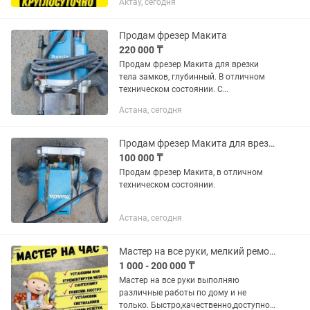
Актау, сегодня
Замков всех видов Врезка Замков
Изготовление Авто ключей...
Продам фрезер Макита
220 000 ₸
Продам фрезер Макита для врезки
тела замков, глубинный. В отличном
техническом состоянии. С
копировальным кольцом.Работает
Астана, сегодня
отлично, без проблем
Продам фрезер Макита для врезки замков, лицевой. С копировальным кольцом
100 000 ₸
Продам фрезер Макита, в отличном
техническом состоянии.
Астана, сегодня
Мастер на все руки, мелкий ремонт по дому.
1 000 - 200 000 ₸
Мастер на все руки выполняю
различные работы по дому и не
только. Быстро,качественно,доступно и