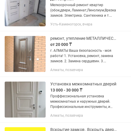
Мелкосрочный ремонт квартир
(обои,двери, Ламинат,Линолиум,Врезка
замков. Электрика. Сантехника и т.
д.).Без выходных.Доступные
Усть-Каменогорск, вчера
цены.Выезд/оценка бесплатно.
ремонт, утепление МЕТАЛЛИЧЕСКИХ ДВЕРЕЙ
от 20 000 ₸
г. АЛМАТЫ Ваша безопасность - моя
работа! 1. Установка, ремонт, замена
замков. 2. Замена сердцевин. 3.
Установка, замена ручек (фурнитуры).
Алматы, позавчера
4. Защита от взлома - бронирование
(установка...
Установка межкомнатных дверей
13 000 - 30 000 ₸
Проффессиональная установка
межкомнатных и наружных дверей.
Профессиональные инструменты, и
навыки. Гарантия Качество Надежно
Алматы, позавчера
Аккуратно Углорез под любые градусы.
Врезка замков фрезером . Установка...
Вскрытие замков , Вскрыть дверь без повреждений Вскрыть сейф срочноо