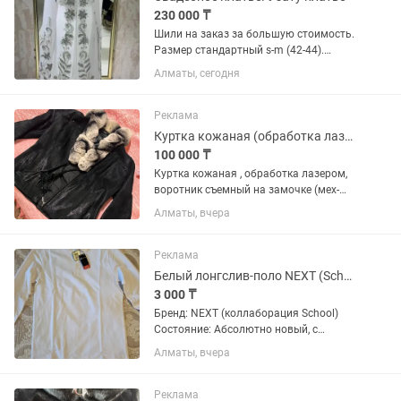
230 000 ₸
Шили на заказ за большую стоимость.
Размер стандартный s-m (42-44).
Камни сваровского. Блестят очень
Алматы, сегодня
ярко. На фотографиях и в жизни
платье шикарно смотрится. Девочки
берите не пожалеете. Судьба...
Реклама
Куртка кожаная (обработка лазером ) воротник съемный на замочке (бобер)
100 000 ₸
Куртка кожаная , обработка лазером,
воротник съемный на замочке (мех-
бобер) , состояние б/у , но в хорошем
Алматы, вчера
состоянии , требует химчистки!
Реклама
Белый лонгслив-поло NEXT (School)
3 000 ₸
Бренд: NEXT (коллаборация School)
Состояние: Абсолютно новый, с
оригинальными бирками Цвет: Белый
Алматы, вчера
Размер: 16 лет (на рост 176 см, обхват
груди 94 см, талия 81 см) Состав: 100%
натуральный...
Реклама