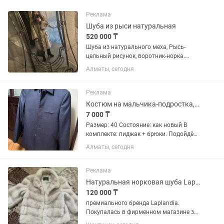
Реклама
Шуба из рыси натуральная
520 000 ₸
Шуба из натурального меха, Рысь-
цельный рисунок, воротник-норка.
После химчистки. Очень легкая и очень
Алматы, сегодня
теплая. Состояние хорошее. Рукав 3/4.
Длина ниже колена. Бренд Albino.
Реклама
Костюм на мальчика-подростка, тёмной синий (Бренд Modus Vivendi)
7 000 ₸
Размер: 40 Состояние: как новый В
комплекте: пиджак + брюки. Подойдёт
в школу. Тёмно-синий, необычный крой
Алматы, сегодня
— воротник без лацканов, пять пуговиц
по центру, два боковых кармана.
Нестандартный...
Реклама
Натуральная норковая шуба Laplandia (оригинал, поперечка)
120 000 ₸
премиального бренда Laplandia.
Покупалась в фирменном магазине за
$1500–1700, качество меха