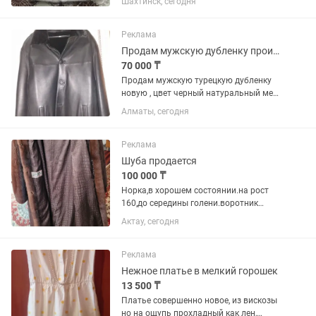
Шахтинск, сегодня
великолепное - мех густой, плотный, не
сыпется, фасон «поперечка». Шуба б/у,
носилась несколько сезонов....
Реклама
Продам мужскую дубленку производство Турция
70 000 ₸
Продам мужскую турецкую дубленку
новую , цвет черный натуральный мех
внутри с наружи кожанная , кожа
Алматы, сегодня
натуральная размер 48-50 воротник
нерпа очень теплая торг
Реклама
Шуба продается
100 000 ₸
Норка,в хорошем состоянии.на рост
160,до середины голени.воротник
стойка.
Актау, сегодня
Реклама
Нежное платье в мелкий горошек
13 500 ₸
Платье совершенно новое, из вискозы
но на ощупь прохладный как лен,