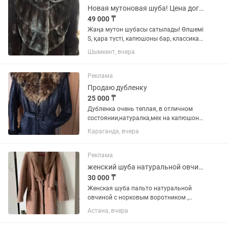
Новая мутоновая шуба! Цена договорная.
49 000 ₸
Жаңа мутон шубасы сатылады! Өлшемі
S, қара түсті, капюшоны бар, классика.
Капюшоны мен жағасы норкадан
Шымкент, вчера
жасалған. Продаю новую мутоновую
шубу, размер S, цвет - чёрный, с
капюшоном, модель классика....
Реклама
Продаю дубленку
25 000 ₸
Дубленка очень теплая, в отличном
состоянии,натуралка,мех на капюшоне
- бобер. Воротник очень большой
Караганда, вчера
,богатый. Размер 42-44. Находится на
Юго- Востоке.
Реклама
женский шуба натуральной овчиной с норковым воротником
30 000 ₸
Женская шуба пальто натуральной
овчиной с норковым воротником ,
новый
Астана, вчера