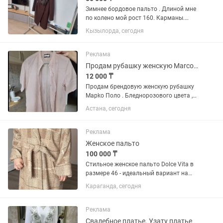
Зимнее бордовое пальто . Длиной мне
по колено мой рост 160. Карманы.
Воротник чернобурка. Съёмный.
Кызылорда, сегодня
Можно одевать без воротника с
элегантным лёгким шагом. В
межсезонье. Пальто нарядное. Очень
Реклама
хорошо...
Продам рубашку женскую Marco polo.
12 000 ₸
Продам брендовую женскую рубашку
Марkо Поло . Бледнорозового цвета ,
чистый , тончайший хлопок . Длина до
Астана, сегодня
бёдер. Можно как рубашку и как
накидка на вечернее платье . Рукава
3/4, стойка...
Реклама
Женское пальто
100 000 ₸
Стильное женское пальто Dolce Vita в
размере 46 - идеальный вариант на
осень и весну. • Состав: 70% чистая
Караганда, сегодня
шерсть, 20% альпака, 10% вискоза •
Мягкое, тёплое и очень приятное к телу
• Красивый...
Реклама
Свадебное платье. Узату платье