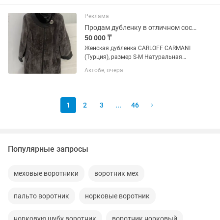
новая вещь! Темно-серый меланжевый
цвет (Charcoal / Dark Grey) с...
Реклама
Продам дубленку в отличном состоянии
50 000 ₸
Женская дубленка CARLOFF CARMANI
(Турция), размер S-M Натуральная
(100% ягненок), воротник из
Актобе, вчера
натуральной норки, кожаные вставки.
Очень теплая, легкая, состояние
отличное. Покупали за 155 000 тенге....
1
2
3
...
46
Популярные запросы
меховые воротники
воротник мех
пальто воротник
норковые воротник
норковую шубу воротник
воротник норковый