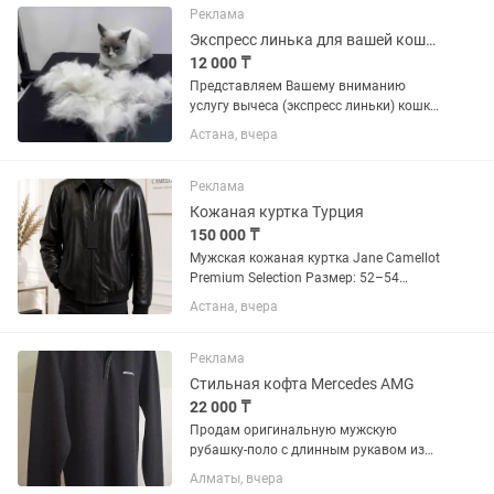
Реклама
Экспресс линька для вашей кошечки
12 000 ₸
Представляем Вашему вниманию
услугу вычеса (экспресс линьки) кошки
в условиях зоосалона. Входит в услугу:
Астана, вчера
🎀 Подстригание когтей 🎀 Обработка
ушей 🎀 Обработка глаз 🎀 Вычес
основной 🎀 Мытье в уходовом...
Реклама
Кожаная куртка Турция
150 000 ₸
Мужская кожаная куртка Jane Camellot
Premium Selection Размер: 52–54
Материал: 100% натуральная кожа
Астана, вчера
Производство: Турция Состояние:
новая, с оригинальными бирками.
Элегантная мужская куртка...
Реклама
Стильная кофта Mercedes AMG
22 000 ₸
Продам оригинальную мужскую
рубашку-поло с длинным рукавом из
официальной коллекции аксессуаров и
Алматы, вчера
одежды Mercedes-AMG! Абсолютно