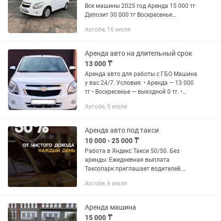
Все машины 2025 год Аренда 15 000 тг
Депозит 30 000 тг Воскресенье
выходной Машины все застрахованы
Актобе, 16 июля
Полное обслуживание за счет
компании Ищу аккуратного и...
Аренда авто на длительный срок
13 000 ₸
Аренда авто для работы с ГБО Машина
у вас 24/7. Условия: • Аренда — 13 000
тг • Воскресенье — выходной 0 тг. •
Требования к водителю: • Возраст от
Актобе, 5 июля
35 лет • Класс страхования не ниже 6 •
Аккуратный...
Аренда авто под такси
10 000 - 25 000 ₸
Работа в Яндекс Такси 50/50. Без
аренды. Ежедневная выплата
Таксопарк приглашает водителей.
Работа на фирменных автомобилях
Актобе, 6 июля
Chevrolet Cobalt (автомат). Честный
формат: никаких аренд и...
Аренда машина
15 000 ₸