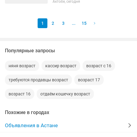
Актобе, сегодня
платежей, руководство персоналом
(горничные, хостес, уборщики);
бронирование мест. Требования:...
1
2
3
...
15
Популярные запросы
няня возраст
кассир возраст
возраст с 16
требуются продавцы возраст
возраст 17
возраст 16
отдаём кошечку возраст
Похожие в городах
Объявления в Астане