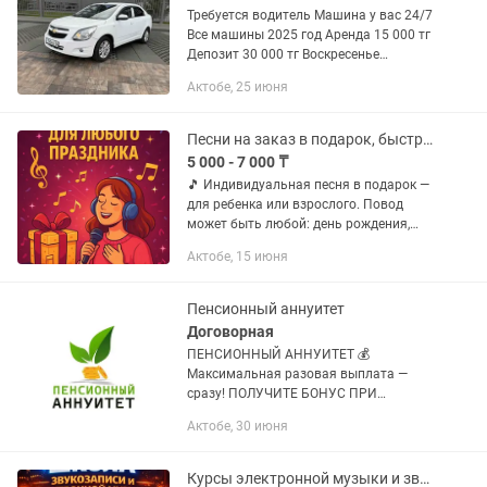
Требуется водитель Машина у вас 24/7
Все машины 2025 год Аренда 15 000 тг
Депозит 30 000 тг Воскресенье
выходной Машины все застрахованы
Актобе, 25 июня
Полное обслуживание за счет
компании Ищу аккуратного и...
Песни на заказ в подарок, быстрое выполнение!
5 000 - 7 000 ₸
🎵 Индивидуальная песня в подарок —
для ребенка или взрослого. Повод
может быть любой: день рождения,
выпускной, утренник, свадьба или
Актобе, 15 июня
другой важный праздник. Это не
типовой трек, а полностью...
Пенсионный аннуитет
Договорная
ПЕНСИОННЫЙ АННУИТЕТ 💰
Максимальная разовая выплата —
сразу! ПОЛУЧИТЕ БОНУС ПРИ
ОФОРМЛЕНИИ ✔ Ранняя пенсия ✔
Актобе, 30 июня
Пожизненные ежемесячные выплаты
✔ Надёжно и официально Выгоды
страхования: •...
Курсы электронной музыки и звукозаписи