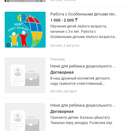
Актобе, 5 июля
образования у себя на дому. Имеется
большой опыт работы с детьми...
Работа с Особенными детьми любого возраста! Обучение
1 000 - 2 000 ₸
Обучение детей любого возраста,
начиная с 3-х лет. Работа с
Особенными детьми любого возраста!
Обучение, развитие речи, памяти,
Актобе, 3 августа
мелкой моторики рук, каллиграфия,
буквы, алфавит, письмо,...
Реклама
Няня для ребенка дошкольного возраста
Договорная
В наш дружный коллектив детского
сада требуется ответственный,
заботливый и аккуратный помощник
Актобе, сегодня
воспитателя. Главная задача
сотрудника — создание чистоты, уюта
и безопасной среды для наших...
Няня для ребенка дошкольного возраста
Договорная
Присмотр детми. Баланы ұйықтату.
Тамағын беру, киіндіру. Развозка бар