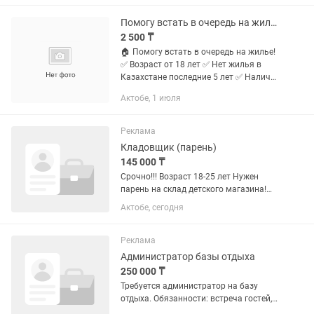
цена 2000тг. Обучение по...
Помогу встать в очередь на жилье!
2 500 ₸
🏠 Помогу встать в очередь на жилье!
✅ Возраст от 18 лет ✅ Нет жилья в
Казахстане последние 5 лет ✅ Наличие
прописки 📝 Понадобится ЭЦП
Актобе, 1 июля
(электронная цифровая подпись). Если
хотите, могу помочь в...
Реклама
Кладовщик (парень)
145 000 ₸
Срочно!!! Возраст 18-25 лет Нужен
парень на склад детского магазина!
Зарплата 145.000 +
Актобе, сегодня
бонусы.Обязанности поднять, спустить
коробки небольшие. Поддержание
чистоты на стеллажах и полках
Реклама
склада....
Администратор базы отдыха
250 000 ₸
Требуется администратор на базу
отдыха. Обязанности: встреча гостей,
прием наличных и безналичных