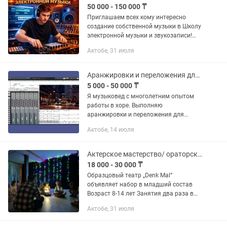
50 000 - 150 000 ₸
Приглашаем всех кому интересно
создание собственной музыки в Школу
электронной музыки и звукозаписи!
Возраст от 10 лет и старше. Срок
Актобе, 31 июля
обучения 1-1,5 месяца. Выдаются
сертификат. Групповые занятия...
Аранжировки и переложения для фортепиано, хора и солистов
5 000 - 50 000 ₸
Я музыковед с многолетним опытом
работы в хоре. Выполняю
аранжировки и переложения для
фортепиано, хора, а также
Актобе, 14 июля
переложения для солиста — a capplela
и с аккомпанементом (фортепиано).
Работаю с...
Актерское мастерство/ ораторское
18 000 - 30 000 ₸
Образцовый театр „Denk Mal“
объявляет набор в младший состав
Возраст 8-14 лет Занятия два раза в
неделю Занятия будет вести актер
Актобе, 31 июля
драматического театра им. Т. Ахтанова
Адрес Смагулова 9/1...