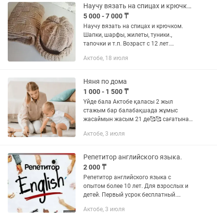
Научу вязать на спицах и крючком.
5 000 - 7 000 ₸
Научу вязать на спицах и крючком.
Шапки, шарфы, жилеты, туники.,
тапочки и т.п. Возраст с 12 лет.
Индивидуально.
Актобе, 18 июля
Няня по дома
1 000 - 1 500 ₸
Үйде бала Актобе қаласы 2 жыл
стажым бар балабақшада жұмыс
жасаймын жасым 21 де🥰🥰 сағатына
1000тг (келісеміз) Ребенок на дому, г.
Актобе, 3 июля
Актобе, работаю в детском саду, стаж
21 год, 1000 тенге в час...
Репетитор английского языка.
2 000 ₸
Репетитор английского языка с
опытом более 10 лет. Для взрослых и
детей. Первый усрок бесплатный.
Пиши п, записывайся на бесплатный
Актобе, 3 июля
урок. 1 рок длится 50 минут. 1 урок