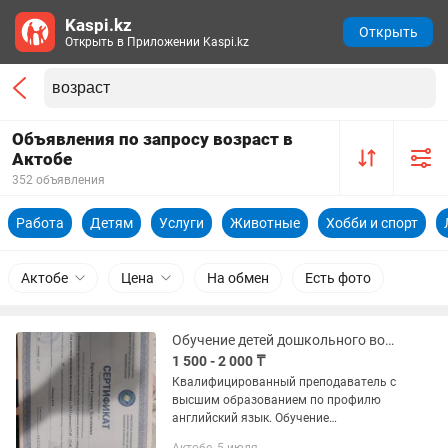
Kaspi.kz
Открыть
Открыть в Приложении Kaspi.kz
Объявления по запросу возраст в
Актобе
352 объявления
Работа
Детям
Услуги
Животные
Хобби и спорт
Актобе
Цена
На обмен
Есть фото
Обучение детей дошкольного возраста английскому языку
1 500 - 2 000 ₸
Квалифицированный преподаватель с
высшим образованием по профилю
английский язык. Обучение
английскому языку детей дошкольного