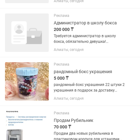
Алматы, сегодня
продаж, который умеет превращать
«мне нужно подумать» в «когда
загонять машину в бокс?» Почему мы?
Реклама
- Твердый продукт:...
Администратор в школу бокса
200 000 ₸
Требуется администратор в школу
бокса, обязательно девушка!
Свободное владение компьютером.
Алматы, сегодня
Высокая ответственность и
пунктуальность. Мы ищем человека,
который станет лицом нашей школы и
Реклама
будет...
рандомный бокс украшения
5 000 ₸
рандомный бокс украшения 22 штуки 2
украшения в подарок за доставку
Упаковка коробка или зип пакет с
Алматы, сегодня
бабочками и стружка Можно и по
одному обрести украшения Брелки
тоже идут Отправлю яндекс...
Реклама
Продам Рубильник
70 000 ₸
Продам два новых рубильника в
пластиковом корпусе для установки