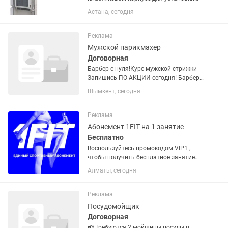
плавких вставок до 630А. За наличный
Астана, сегодня
расчет. Разъединители помещены в
пластиковые боксы
Реклама
Мужской парикмахер
Договорная
Барбер с нуля!Курс мужской стрижки
Запишись ПО АКЦИИ сегодня! Барбер
с нуля! Курс мужской стрижки
Шымкент, сегодня
Запишись ПО АКЦИИ сегодня!(kaspi
red, рассрочка 12 месяцев через каспи)
Ежедневная работа на...
Реклама
Абонемент 1FIT на 1 занятие
Бесплатно
Воспользуйтесь промокодом VIP1 ,
чтобы получить бесплатное занятие
сегодня! Бассейны, йога, стретчинг,
Алматы, сегодня
пилатес, бокс, танцы и очень много
разного! Работает в Алматы, Астане,
Шымкенте, Актау, Актобе,...
Реклама
Посудомойщик
Договорная
📢 Требуются 2 мойщицы посуды в