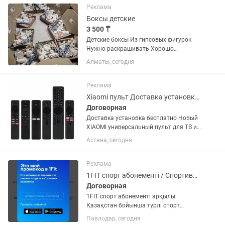
Реклама
Боксы детские
3 500 ₸
Детские боксы Из гипсовых фигурок
Нужно раскрашивать Хорошо
развивает детскую моторику Для
Алматы, сегодня
заказа номер телефона: Валерия
Реклама
Xiaomi пульт Доставка установка бесплатно
Договорная
Доставка установка бесплатно Новый
XIAOMI универсальный пульт для ТВ и
MI бокс. С ИК, без блютуза и без
Астана, сегодня
голосовым управлением. Есть
доставка по г.Астана По республике
отправим через курьерскую
Реклама
1FIT спорт абонементі / Спортивный абонемент 1FIT тегін жаттығу / бесплат
Договорная
1FIT спорт абонементі арқылы
Қазақстан бойынша түрлі спорт
залдарына баруға болады.
Павлодар, сегодня
Промокодты қолдансаңыз, 1 жаттығу