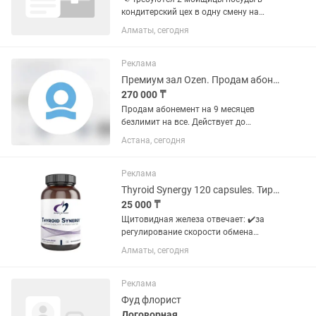
кондитерский цех в одну смену на
постоянку!! Заработная плата
Алматы, сегодня
выдается два раза в месяц!! 💰 Оплата:
12 000 тг за смену 🕒 График работы:
2/2, с 08:00 до...
Реклама
Премиум зал Ozen. Продам абонемент
270 000 ₸
Продам абонемент на 9 месяцев
безлимит на все. Действует до
30.04.27г. Переоформление 50/50. По
Астана, сегодня
15.000 тг. Полный доступ ко всему
клубу: тренажёрному залу, бассейну и
групповым занятиям. Больше 30...
Реклама
Thyroid Synergy 120 capsules. Тироид Синерджи от Designs For Health
25 000 ₸
Щитовидная железа отвечает: ✔️за
регулирование скорости обмена
веществ ✔️выработки энергии в
Алматы, сегодня
организме, что влияет практически на
каждую ткань и клетку ✔️помогает
способствовать позитивному...
Реклама
Фуд флорист
Договорная