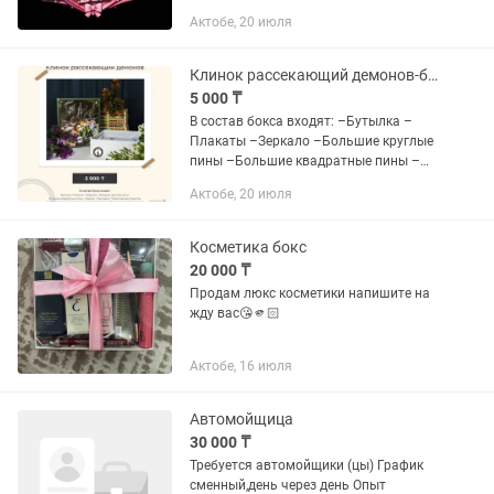
Сопровождается видео. Идеально для
Актобе, 20 июля
подарка.secretbox04
Клинок рассекающий демонов-бокс
5 000 ₸
В состав бокса входят: –Бутылка –
Плакаты –Зеркало –Большие круглые
пины –Большие квадратные пины –
Брелок –Закладки –Тематические
Актобе, 20 июля
открытки –Тематическая памятная
открытка –DIY подставка –DIY...
Косметика бокс
20 000 ₸
Продам люкс косметики напишите на
жду вас😘🫵🏻
Актобе, 16 июля
Автомойщица
30 000 ₸
Требуется автомойщики (цы) График
сменный,день через день Опыт