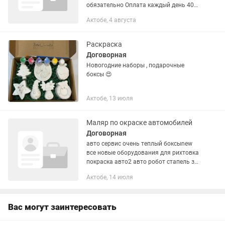
обязательно Оплата каждый день 40%
Два бокса.
Актобе, 4 августа
Раскраска
Договорная
Новогодние наборы , подарочные
боксы 😍
Актобе, 13 июля
Маляр по окраске автомобилей
Договорная
авто сервис очень теплый боксыnew
все новые оборудования для рихтовка
покраска авто2 авто робот стапель з
авто покрасочная камеравсе условия
Актобе, 14 июля
естькомната отдыха холодильник
кухня все естьдуш все...
Вас могут заинтересовать