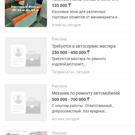
135 000 ₸
Кассовые зоны для различных
торговых объектов от минимаркета и
бутика до супермаркетов и заправок.
Алматы, сегодня
Доставка по всему Казахстану.
Работаем перечислением, кредит и
рассрочка.
Реклама
Требуется в автосервис мастера
250 000 - 450 000 ₸
Требуются мастера по ремонту
ходовой,моторист,
автоэлектрик,мастер по чистке
Талдыкорган, сегодня
форсунок. Теплый бокс. Все
инструменты в наличии,хорошие
условия для работы
Реклама
Механик по ремонту автомобилей
500 000 - 700 000 ₸
С опытом работы . Ответственный ,
добросовестный , без вредных
привычек ( алкоголь ) Умение работать
Астана, сегодня
в коллективе. Умение самостоятельно
принимать решения и решать задачи
Большой чистый бокс . 8...
Реклама