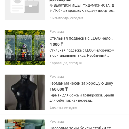
🍓 BERRYBON ИЩЕТ ФУД-ФЛОРИСТА! 🍫
✨ Любишь красивую подачу десертов
и хочешь работать в дружной
Кызылорда, сегодня
команде? Тогда мы ждем именно тебя!
📍 Утренняя смена 🕗 08:00–17:00 👩🍳
Требования: ❤️ Возраст от 18 до...
Реклама
Стильная подвеска с LEGO человечком в оригинальном виде.
4 000 ₸
Стильная подвеска с LEGO человечком
в оригинальном виде. Необычный
аксессуар, который сразу привлекает
Караганда, сегодня
внимание и подчёркивает
индивидуальность. В комплекте: • LEGO
человечек • Прозрачный бокс •...
Реклама
Герман манекен за хорошую цену
160 000 ₸
Герман для бокса и тренировки. Брали
для себя ,так как переезд
продаю.сделаю не большую скидку,
Алматы, сегодня
забирайте ,состояние идеальное
Реклама
Кассовые зоны боксы стойки столы ресепшн торговое оборудование