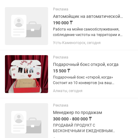
Реклама
Автомойщик на автоматической мойке
190 000 ₸
Работа на мойке самообслуживания,
соблюдение чистоты на территории и
уборка боксов после смены, открывать
Усть-Каменогорск, сегодня
и закрывать ворота, обслуживание
оборудования для бесперебойной
работы, опыт работы с электро...
Реклама
Подарочный бокс открой, когда
15 500 ₸
Подарочный бокс «открой, когда»
Состоит из 10 конвертов (на ваш
выбор), оформление с вашими
Алматы, сегодня
полароид фотографиями и гирляндой
Реклама
Менеджер по продажам
300 000 - 800 000 ₸
ПРОДАВАЙ ПРОДУКТ С
БЕСКОНЕЧНЫМ И ЕЖЕДНЕВНЫМ
СПРОСОМ Мы ищем Менеджера отдела