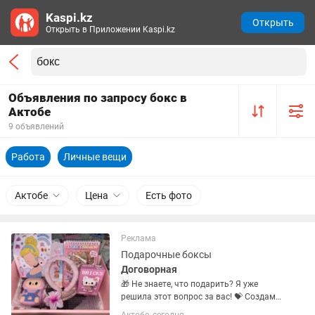
Kaspi.kz
Открыть
Открыть в Приложении Kaspi.kz
Объявления по запросу бокс в
Актобе
9 объявлений
Работа
Личные вещи
Актобе
Цена
Есть фото
Реклама
Подарочные боксы
Договорная
🎁 Не знаете, что подарить? Я уже
решила этот вопрос за вас! 💝 Создам
для вас идеальный подарочный бокс,