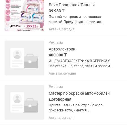
Бокс Прокладок Тяньши
39 933 ₸
Полный контроль и постоянная
защита! -Предупредят развитие
гинекологических заболеваний
Астана, сегодня
-Способствуют регуляции
кровообращения и повышают
иммунитет -Оказывают
Реклама
антибактериальный и...
Автоэлектрик
400 000 ₸
ИЩЕМ АВТОЭЛЕКТРИКА В СЕРВИС! У
нас стабильно, тепло, платим вовремя
— не “шарашкина контора”. Если
Алматы, сегодня
разбираешься в автоэлектрике и не
боишься мультиметра — тебе к нам!
Что нужно делать: •Диагностика...
Реклама
Мастер по окраске автомобилей
Договорная
Приглашаем на работу в бокс по
покраске авто, имеется
профессиональная покрасочная
Астана, сегодня
камера, возможна долгосрочная
аренда