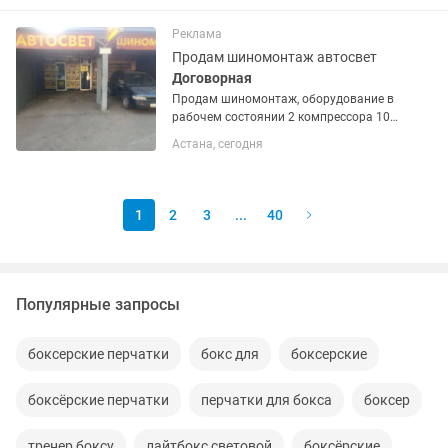
тегін беріледі. Қолжетімді спорт
түрлері: бассейн, тренажёр залы, йога,
Реклама
бокс,...
Продам шиномонтаж автосвет
Договорная
Продам шиномонтаж, оборудование в
рабочем состоянии 2 компрессора 100,
500 литров. Бортировочный берет 22
Астана, сегодня
тапок, балансир 2 год как купил в
идеале, 5 домкратов силан, и все
необходимое по мелочи,...
1
2
3
...
40
Популярные запросы
боксерские перчатки
бокс для
боксерские
боксёрские перчатки
перчатки для бокса
боксер
тренер боксу
лайтбокс световой
боксёрские