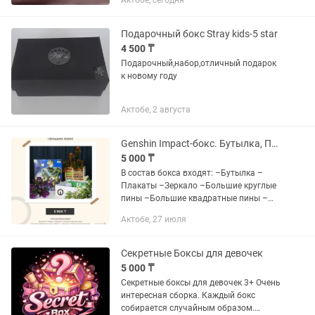
Актобе, сегодня
который вызовет настоящий восторг с
первого взгляда! ✨ 💖 Каждый бокс
собирается индивидуально...
Подарочный бокс Stray kids-5 star
4 500 ₸
Подарочный,набор,отличный подарок
к новому году
Актобе, 2 августа
Genshin Impact-бокс. Бутылка, Плакаты, Брелок
5 000 ₸
В состав бокса входят: –Бутылка –
Плакаты –Зеркало –Большие круглые
пины –Большие квадратные пины –
Брелок –Закладки –Тематические
Актобе, 27 июля
открытки –Тематическая памятная
открытка –DIY подставка –DIY...
Секретные Боксы для девочек
5 000 ₸
Секретные боксы для девочек 3+ Очень
интересная сборка. Каждый бокс
собирается случайным образом.