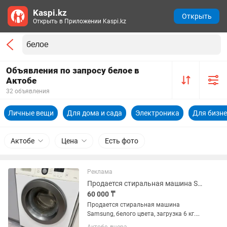
Kaspi.kz
Открыть
Открыть в Приложении Kaspi.kz
Объявления по запросу белое в
Актобе
32 объявления
Личные вещи
Для дома и сада
Электроника
Для бизне
Актобе
Цена
Есть фото
Реклама
Продается стиральная машина Samsung, белого цвета, загрузка 6 кг
60 000 ₸
Продается стиральная машина
Samsung, белого цвета, загрузка 6 кг.
Работает исправно, в хорошем