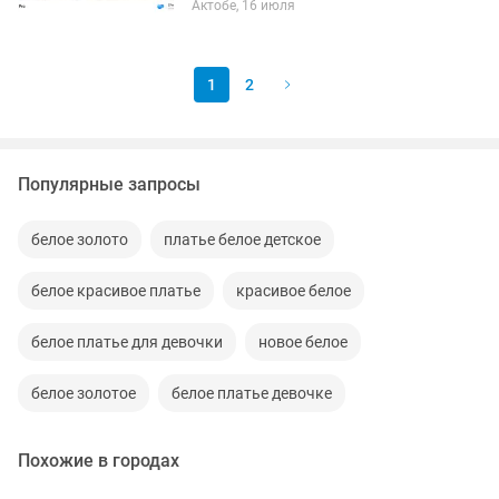
Актобе, 16 июля
клапаном Без запаха чистые В
большом количестве Подойдуттт для
воды...
1
2
Популярные запросы
белое золото
платье белое детское
белое красивое платье
красивое белое
белое платье для девочки
новое белое
белое золотое
белое платье девочке
Похожие в городах