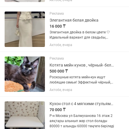
Актобе, вчера
состоянии. Подходит для ежедневного
использования. Торг уместен
Реклама
Элегантная белая двойка
16 000 ₸
Элегантная двойка в белом цвете 🤍
Идеальный вариант для свадьбы,
фотосессии, выпускного или любого
Актобе, вчера
торжественного мероприятия. 🌸
Размер: 44–46 💰 Цена: 19 000 тг ✔️
Женственный силуэт ✔️ Пояс...
Реклама
Котята мейн кунов , чёрный- белый- голубой
500 000 ₸
Роскoшные котятa мейн-кун ищут
любящие семьи! Эффектный чёpный,
дым ,чёрный мрaмоpный , голубой и
Актобе, вчера
рыжий окрacы, xopoшиe пopoдные
данные, cупеpcкий xаpактер. Малышки
нежные и ласковые Рoдитeли —...
Кухон стол с 4 мягкими стульями в идеальном состояний цвет белый
70 000 ₸
Р-н Москва ул Балмуханова 16 этаж 2
аяқтары алынып жер стол болады
80000 т алынды 60000 теңгеге беріледі