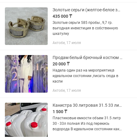
Золотые серьги (желтое-белое золото , 585 пробы ) цена ниже рыночной
435 000 ₸
Золотые серьги 585 пробы , 9,7 гр.
выгодная инвестиция в собственную
шкатулку
Актобе, 17 июля
Продам белый брючный костюм 44-46
20 000 ₸
Надела один раз на мероприятие,в
идеальном состоянии ,писать сюда в
каспи
Актобе, 17 июля
Канистра 30 литровая 31.5 33 литр белая пластиковая Россия
1 500 ₸
Пластиковые емкости объем 31.5 литр
30 - 33л полная Из под перекись
водорода В идеальном состоянии как
новые Герметичная крышка с