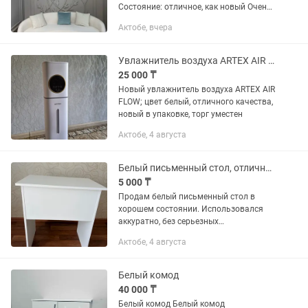
Состояние: отличное, как новый Очень
мягкий и удобный, стильный дизайн Не
Актобе, вчера
раскладываетсят Идеально подойдет
для гостиной или для...
Увлажнитель воздуха ARTEX AIR FLOW белый
25 000 ₸
Новый увлажнитель воздуха ARTEX AIR
FLOW; цвет белый, отличного качества,
новый в упаковке, торг уместен
Актобе, 4 августа
Белый письменный стол, отличное состояние
5 000 ₸
Продам белый письменный стол в
хорошем состоянии. Использовался
аккуратно, без серьезных
повреждений. Подойдет для работы,
Актобе, 4 августа
учебы или домашнего офиса.
Компактный, устойчивый и легко
впишется в любой...
Белый комод
40 000 ₸
Белый комод Белый комод