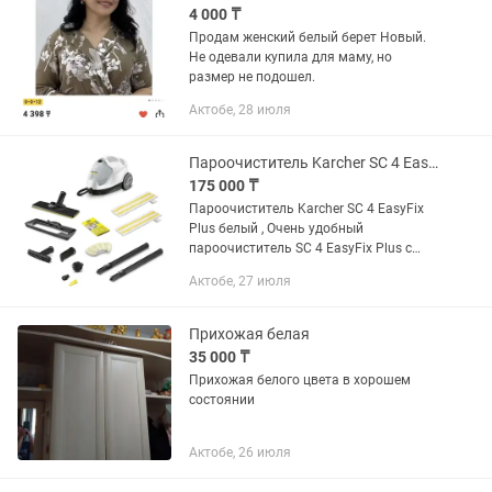
4 000 ₸
Продам женский белый берет Новый.
Не одевали купила для маму, но
размер не подошел.
Актобе, 28 июля
Пароочиститель Karcher SC 4 EasyFix Plus белый
175 000 ₸
Пароочиститель Karcher SC 4 EasyFix
Plus белый , Очень удобный
пароочиститель SC 4 EasyFix Plus с
расширенным набором
Актобе, 27 июля
принадлежностей для выполнения
самых разнообразных уборочных
работ гарантирует...
Прихожая белая
35 000 ₸
Прихожая белого цвета в хорошем
состоянии
Актобе, 26 июля