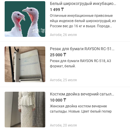
Белый широкогрудый инкубационные яйца индюков отличная генетика
1 499 ₸
Отличные инкубационные привозные
яйца индюков белый широкогрудый, из
России вес до 16 кг и выше. Порода
отличается крупным телосложением и
Актобе, 26 июля
быстрым ростом. На ферме YESIN
FARM вы можете приобрести...
Резак для бумаги RAYSON RC-518, А3 формат, белый
25 000 ₸
Резак для бумаги RAYSON RC-518, А3
формат, белый.
Актобе, 25 июля
Костюм двойка вечерний сатылады.Белый
10 000 ₸
Женская двойка костюм вечернее
сатылады. Новые. Цвет белый гюпер
Актобе, 20 июля