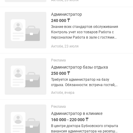
Актобе, 20 июля
Администратор
240 000 ₸
Знание всех стандартов обслуживания
Контроль учет хоз товаров Работа с
персоналом Работа в зале с гостями
Опыт работы от 1 года минимум в
Актобе, 23 июля
общепите на позиции админа График
2/2, 08:00-23:00
Реклама
Администратор базы отдыха
250 000 ₸
Требуется администратор на базу
отдыха. Обязанности: встреча гостей,
прием наличных и безналичных
Актобе, вчера
платежей, руководство персоналом
(горничные, хостес, уборщики);
бронирование мест. Требования:...
Реклама
Администратор в клинике
160 000 - 220 000 ₸
В центре доктора Бубновского открыта
вакансия администратора на ресепшн.