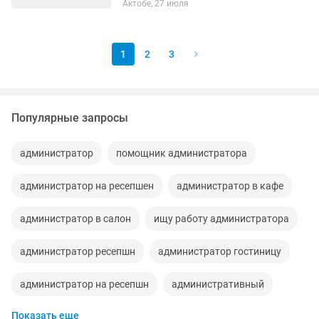
Актобе, 27 июля
1
2
3
Популярные запросы
администратор
помощник администратора
администратор на ресепшен
администратор в кафе
администратор в салон
ищу работу администратора
администратор ресепшн
администратор гостиницу
администратор на ресепшн
административный
Показать еще
администратор салон красоты