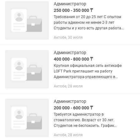
Администратор
250 000 - 350 000 ₸
Требования от 20 до 25 лет С опытом
работы админом не менее 2-3 лет
Студенты и у кого есть другая работа
не беспокойте Нужны ответственные
Актобе, 30 июля
пунктуальные исполнительные люди
Администратор
400 000 - 800 000 ₸
Крупная официальная сеть антикафе
LOFT Park приглашает на работу
Администратора-управляющего в
город Актобе. Обязанности:
Актобе, 28 июля
-Управление объектом, ведение
отчетности, набор и обучение
персонала...
Администратор
200 000 - 600 000 ₸
Требуется администратор в
стоматологию. Возраст от 30 лет.
Студентов не беспокоить. График
работы 6/1. Требование к работе:
Актобе, 28 июля
Честность,Исполнительность