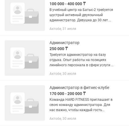
100 000 - 400 000 ₸
В учебный центр на Батыс-2 требуется
шустрый активный двуязычный
администратор. Девушка до 30 лет.
График 6/1. Тип личности - экстраверт.
Актобе, 31 июля
Оклад 150к +бонусы+проценты от
чистой прибыли. Обязательно...
Администратор
250 000 ₸
Требуется администратор на базу
отдыха. Опыт работы на позициях
линейного персонала в сфере услуги и
гостеприимства. Прием наличных и
Актобе, 30 июля
безналичных платежей, работа с
кассой и прием оплаты за вход.
Администратор в фитнес-клубе
170 000 - 200 000 ₸
Команда HARD FITNESS приглашает в
свою команду администратора. Для
нас важно, чтобы каждый гость
чувствовал внимание, комфорт и
Актобе, 30 июля
высокий уровень сервиса с первых
минут посещения клуба. Поэтому мы...