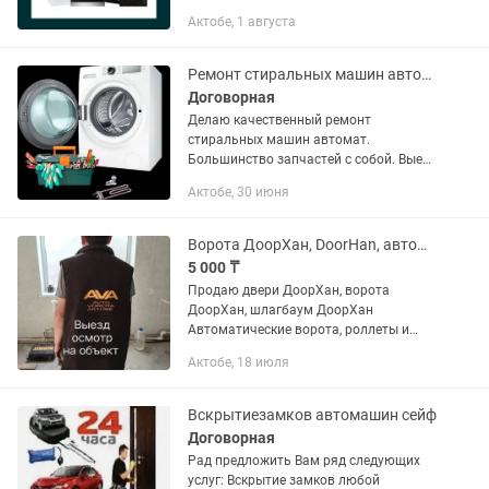
Актобе, 1 августа
Ремонт стиральных машин автомат с выездом на дом.
Договорная
Делаю качественный ремонт
стиральных машин автомат.
Большинство запчастей с собой. Выезд
диагностика от 3 до 4 тысяч по городу
Актобе, 30 июня
в случае отказа от ремонта. При
согласии на ремонт за выезд платить
не...
Ворота ДоорХан, DoorHan, автоматика
5 000 ₸
Продаю двери ДоорХан, ворота
ДоорХан, шлагбаум ДоорХан
Автоматические ворота, роллеты и
шлагбаумы. Сделают ваш дом еще
Актобе, 18 июля
более удобным и безопасным. А
качественный монтаж гарантирует
долгую и...
Вскрытиезамков автомашин сейф
Договорная
Рад предложить Вам ряд следующих
услуг: Вскрытие замков любой