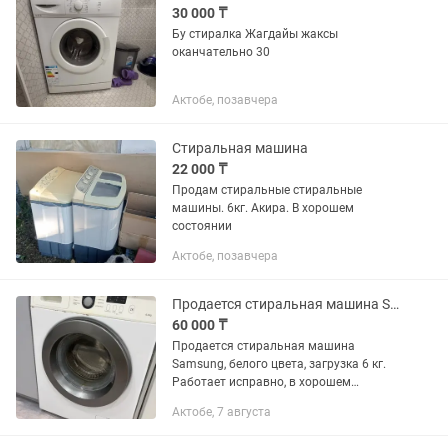
30 000 ₸
Бу стиралка Жагдайы жаксы
оканчательно 30
Актобе, позавчера
Стиральная машина
22 000 ₸
Продам стиральные стиральные
машины. 6кг. Акира. В хорошем
состоянии
Актобе, позавчера
Продается стиральная машина Samsung, белого цвета, загрузка 6 кг
60 000 ₸
Продается стиральная машина
Samsung, белого цвета, загрузка 6 кг.
Работает исправно, в хорошем
состоянии. Подходит для ежедневного
Актобе, 7 августа
использования. Торг уместен