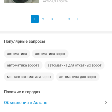
Актобе, 3 августа
тесты. Машинки чистые и
дезинфицированные. Есть
бесплатная...
1
2
3
...
9
Популярные запросы
автоматика
автоматика ворот
автоматика ворота
автоматика для откатных ворот
монтаж автоматики ворот
автоматика для ворот
Похожие в городах
Объявления в Астане