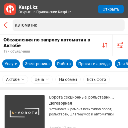
Kaspi.kz
Открыть
Открыть в Приложении Kaspi.kz
Объявления по запросу автоматик в
Актобе
197 объявлений
Услуги
Электроника
Работа
Прокат и аренда
Для б
Актобе
Цена
На обмен
Есть фото
Ворота секционные, рольставни, шлагбаумы, автоматика
Договорная
Установка и ремонт всех типов ворот,
рольставен, шлагбаумов и автоматики