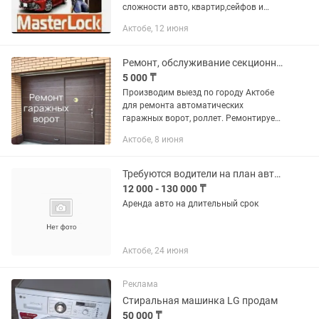
сложности авто, квартир,сейфов и
всего что имеет замок без
Актобе, 12 июня
повреждений 100%! Изготовление
дубликатов ключей и домофонов!
Восстановление...
Ремонт, обслуживание секционных ворот, автоматика
5 000 ₸
Производим выезд по городу Актобе
для ремонта автоматических
гаражных ворот, роллет. Ремонтируем
шлагбаум. Распашные и откатные
Актобе, 8 июня
автоматические ворота. вы читаете
описание к услуге, значит вам не...
Требуются водители на план авто есть механика автомат
12 000 - 130 000 ₸
Аренда авто на длительный срок
Актобе, 24 июня
Реклама
Стиральная машинка LG продам
50 000 ₸