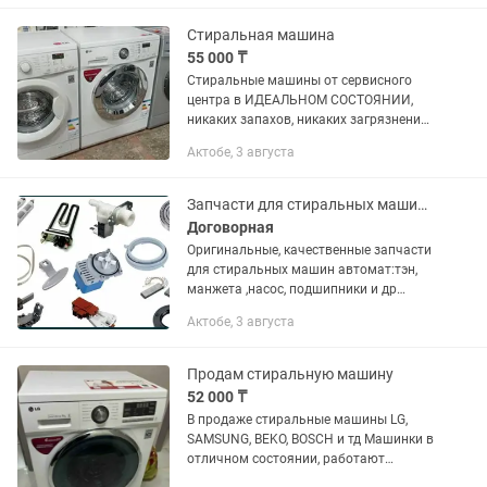
Стиральная машина
55 000 ₸
Стиральные машины от сервисного
центра в ИДЕАЛЬНОМ СОСТОЯНИИ,
никаких запахов, никаких загрязнений,
абсолютно чистые, после полной
Актобе, 3 августа
диагностики и дезинфекции, можете
уверенно приобретать и...
Запчасти для стиральных машин тэн насос подшипники и т д
Договорная
Оригинальные, качественные запчасти
для стиральных машин автомат:тэн,
манжета ,насос, подшипники и др
Район Дом ветеранов
Актобе, 3 августа
Продам стиральную машину
52 000 ₸
В продаже стиральные машины LG,
SAMSUNG, BEKO, BOSCH и тд Машинки в
отличном состоянии, работают
идеально. Каждая машинка прошла