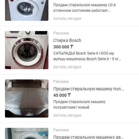
Продам стиральную машинку LG в
отличном состоянии работает
бесшумно доставка установка
Актобе, сегодня
бесплатно
Реклама
Стирка Bosch
300 000 ₸
САТЫЛАДЫ! Bosch Serie 6 i-DOS кір
жуғыш машинасы Bosch Serie 6 • 9 кг
жүктеме • 1400 айн/мин • i-DOS – кір
Актобе, сегодня
жуғыш ұнтақ пен кондиционерді
автоматты түрде өзі мөлшерлейді •
AquaStop – су ағуынан...
Реклама
Продам стиральную машину полуавтомат
45 000 ₸
Продам стиральную машину
полуавтомат новый
Актобе, сегодня
Реклама
Продам стиральную машинку автомат