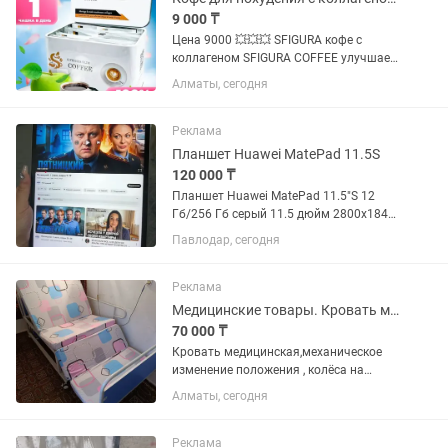
9 000 ₸
Цена 9000 💥💥💥 SFIGURA кофе с
коллагеном SFIGURA COFFEE улучшает
пищеварение, помогает
Алматы, сегодня
контролировать массу тела
способствует уменьшению жировых
отложений и улучшению обмена
Реклама
веществ в организме, ведь...
Планшет Huawei MatePad 11.5S
120 000 ₸
Планшет Huawei MatePad 11.5"S 12
Гб/256 Гб серый 11.5 дюйм 2800x1840
экран Аккумулятор 8800мчА Планшет
Павлодар, сегодня
новый Без повреждений по корпусу и
экрану Был для просмотра и фото
Заряд держит отлично...
Реклама
Медицинские товары. Кровать медицинская
70 000 ₸
Кровать медицинская,механическое
изменение положения , колёса на
тормозах,два снимающиеся боковых
Алматы, сегодня
поручня,верхний держатель для
подъёма,может использоваться для
капельницы,остов кровати ,поручни...
Реклама