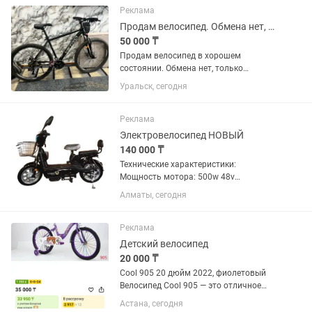
Передняя амортизационная вилка...
Реклама
Продам велосипед. Обмена нет, только деньгами.
50 000 ₸
Продам велосипед в хорошем
состоянии. Обмена нет, только
деньгами. Полностью исправен, всё
Уральск, сегодня
работает. Дисковые тормоза, передний
амортизатор, многоскоростной.
Использовался аккуратно, есть...
Реклама
Электровелосипед НОВЫЙ
140 000 ₸
Технические характеристики:
Мощность мотора: 500w 48v
Максимальная нагрузка: до 120 кг На
Алматы, сегодня
рост от 145 до 180 см Материал рамы:
сталь Кол-во мест: 2 Диаметр колес: 16
дюймов Материал колес: титановые...
Реклама
Детский велосипед
20 000 ₸
Cool 905 20 дюйм 2022, фиолетовый
Велосипед Cool 905 — это отличное
решение для детей от 7 лет и старше,
Астана, сегодня
готовых к активным