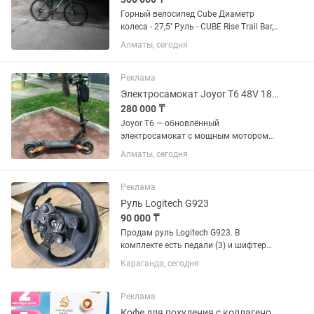
Горный велосипед Cube Диаметр
колеса - 27,5'' Руль - CUBE Rise Trail Bar,
660mm Грипсы - CUBE Performance
Алматы, сегодня
Grips Рама - Aluminium Lite, AMF, Internal
Cable Routing, Easy Mount Kickstand...
Реклама
Электросамокат Joyor T6 48V 18Ah черный
280 000 ₸
Joyor T6 — обновлённый
электросамокат с мощным мотором
600W и ёмкой батареей 48V 18Ah.
Алматы, сегодня
Главное отличие от серии S —
современная пружинно-масляная
подвеска, усиленный механизм
Реклама
складывания, встроенные...
Руль Logitech G923
90 000 ₸
Продам руль Logitech G923. В
комплекте есть педали (3) и шифтер
(насчет шифтера не уверен работает
Караганда, сегодня
ли. Подключил в ЕТС, комп не увидел, я
отключил и забил) Брал с рук, 1 раз
был в ремонте. Педаль...
Реклама
Кофе для похудения с коллагеном s figura