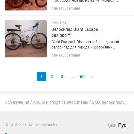
max 500w). Новый. Рама 19". Колеса 26
дюймов. Задний привод. Вес 26 Кг.
Алматы, сегодня
Дисковые тормоза. Электродвигатель:
бесщеточный MXUS 36v 350w ( max
500w) . Дисплей LCD....
Реклама
Велосипед Giant Escape
265 000 ₸
Giant Escape 1 Disc - легкий и надежный
велосипед для города и шоссейных
дорог. Отличный выбор для фитнеса и
Алматы, сегодня
ежедневных поездок по городу. Размер
(рост): М (для людей ростом 170-180
см) Рама:...
1
2
3
...
60
Объявления
Хобби и спорт
Велосипеды
BMX велосипеды
Қаз
Рус
© 2012-2026, АО «Kaspi Bank»