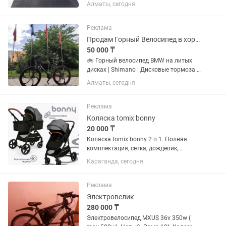
состоянии! Идеально
Алматы, сегодня
сбалансированная машина как для
работы и учебы, так и для
современных игр. Работает быстро, не
Реклама
тормозит, полностью...
Продам Горный Велосипед в хорошем состоянии
50 000 ₸
🚲 Горный велосипед BMW на литых
дисках | Shimano | Дисковые тормоза +
Замок Продам стильный и надежный
Алматы, сегодня
горный велосипед в хорошем
состоянии. ✅ Литые диски ✅ Дисковые
тормоза ✅ Переключатели Shimano
Реклама
✅...
Коляска tomix bonny
20 000 ₸
Коляска tomix bonny 2 в 1. Полная
комплектация, сетка, дождевик,
подстаканник. Состояние идеальное. В
Караганда, сегодня
подарок матрасик. Особенности:
быстрая трансформация из люльки в
прогулочную...
Реклама
Электровелик
280 000 ₸
Электровелосипед MXUS 36v 350w (