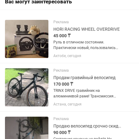
Вас могут заинтересовать
Реклама
HORI RACING WHEEL OVERDRIVE
45 000 ₸
Руль в отличном состоянии.
Практически новый, пользовались
редко и аккуратно. Педали газ, тормоз
Актобе, сегодня
Длина кабеля 3 м. Особенности
коробка передач. •Вращение на 180⁰ и
270⁰. •Руль не использовался для...
Реклама
Продам гравийный велосипед
170 000 ₸
TRINX DRIVE гравийник на
алюминиевой раме! Трансмиссия
SHIMANO CLARIS, 16 скоростей
Астана, сегодня
Дисковые тормоза Лёгкий, надёжный,
для города и трасс Гарантия на 1 год
Реклама
Продаю велосипед срочно скидываю цену он живучий
90 000 ₸