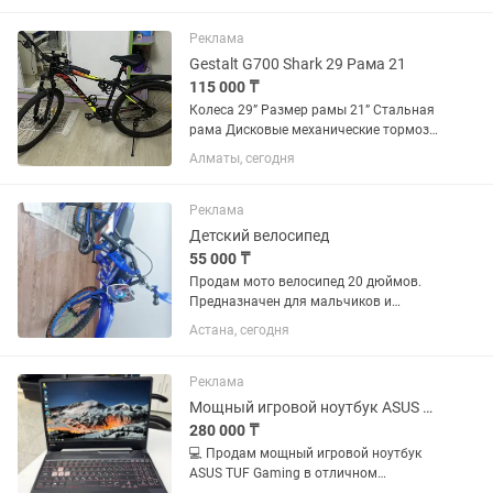
велоприключениям! С колёсами
диаметром 20 дюймов и стильным
Реклама
фиолетовым...
Gestalt G700 Shark 29 Рама 21
115 000 ₸
Колеса 29” Размер рамы 21” Стальная
рама Дисковые механические тормоза
Полностью исправен Использовался
Алматы, сегодня
около года Хорошее техническое и
внешнее состояние - на одной педали
сломана пластиковая...
Реклама
Детский велосипед
55 000 ₸
Продам мото велосипед 20 дюймов.
Предназначен для мальчиков и
девочек с 4-х лет, а также для
Астана, сегодня
подростков от 6-ти до 9-ти лет.
Надёжные тормоза
Реклама
Мощный игровой ноутбук ASUS TUF Gaming
280 000 ₸
💻 Продам мощный игровой ноутбук
ASUS TUF Gaming в отличном