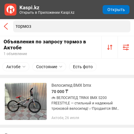
Kaspi.kz
Открыть
Открыть в Приложении Kaspi.kz
Объявления по запросу тормоз в
Актобе
1 объявление
Актобе
Состояние
Есть фото
Велосипед BMX bmx
70 000 ₸
🚲 ВЕЛОСИПЕД TRINX BMX S200
FREESTYLE — стильный и надежный
трюковой велосипед! ✅Продается BMX
TRINX BMX S200 Freestyle в отличном
Актобе, 26 июля
состоянии. Отличный вариант для
подростков и взрослых, которые
любят...