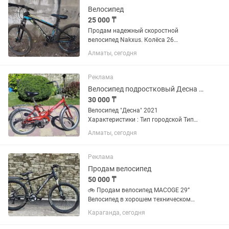
Велосипед
25 000 ₸
Продам надежный скоростной
велосипед Nakxus. Колёса 26
дюймов.Полностью на ходу, все
Алматы, сегодня
передачи работают и переключаются
отлично! Установлены оригинальные
переключатели и тормоза марки
Реклама
Shimano.По...
Велосипед подростковый Десна , продам
30 000 ₸
Велосипед "Десна" 2021
Характеристики : Тип городской Тип
привода цепной Модельный год 2017
Алматы, сегодня
Возраст взрослый Складной Да
Диаметр колес 20 дюйм Конструкция
Материал рамы сталь Размеры рамы
Реклама
10...
Продам велосипед
50 000 ₸
🚲 Продам велосипед MACOGE 29”
Велосипед в хорошем техническом
состоянии. Все работает исправно,
Караганда, сегодня
вложений не требует. Установлены 9
передач, все переключаются четко.