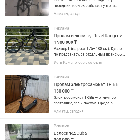
Состояние конечно не пойдёт Ну
передний тормоз работает у меня
задний тормоз надо колодки купить и
Алматы, сегодня
поменять их в общем по
переключателям задний получается и
я его перенастроил что не скидывать
Реклама
на...
Продам велосипед Revel Ranger v2 2025
1 900 000 ₸
Размер L (на рост 175–188 см). Куплен
по предзаказу, за отдельный прайс был
собран и обслужен включая нулевое
Усть-Каменогорск, сегодня
ТО мастерами Worldwide Cyclery и
привезен из США. Вел практически в
идеальном состоянии,...
Реклама
Продам электросамокат TRIBE
130 000 ₸
Электросамокат TRIBE — отличное
состояние, сел и поехал! Продаю
стильный и надежный электросамокат
Алматы, сегодня
TRIBE. В хорошем состоянии, бережная
эксплуатация. Отлично подойдет для
ежедневных поездок по...
Реклама
Велосипед Cuba
300 000 ₸