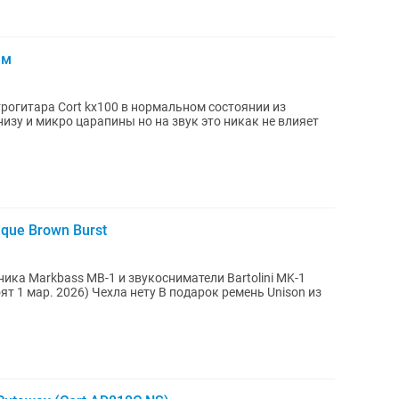
ем
трогитара Cort kx100 в нормальном состоянии из
изу и микро царапины но на звук это никак не влияет
ique Brown Burst
ика Markbass MB-1 и звукосниматели Bartolini MK-1
оят 1 мар. 2026) Чехла нету В подарок ремень Unison из