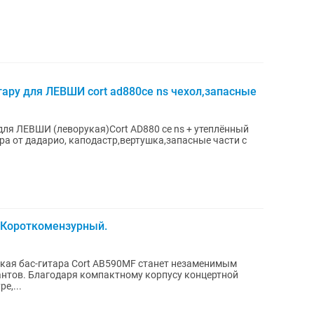
ару для ЛЕВШИ cort ad880ce ns чехол,запасные
ля ЛЕВШИ (леворукая)Cort AD880 ce ns + утеплённый
ра от дадарио, каподастр,вертушка,запасные части с
. Короткомензурный.
кая бас-гитара Cort AB590MF станет незаменимым
тов. Благодаря компактному корпусу концертной
е,...