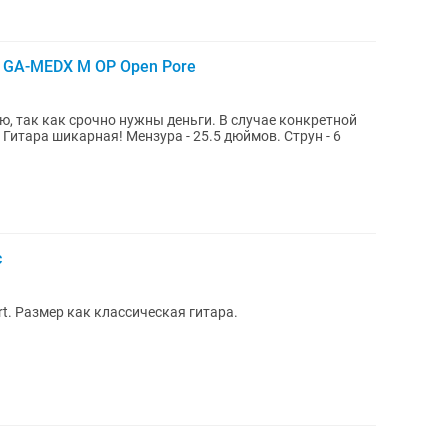
t GA-MEDX M OP Open Pore
ю, так как срочно нужны деньги. В случае конкретной
зура - 25.5 дюймов. Струн - 6
с
t. Размер как классическая гитара.