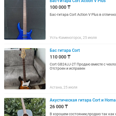
Бас-гитара Cort Action V Plus
100 000 ₸
Бас-гитара Cort Action V Plus в отлич
Усть-Каменогорск, 25 июля
Бас гитара Cort
110 000 ₸
Cort GB24JJ-2T Продаю вместе с чехлом и ремнём Брал за 140 тысяч, 
Отстроен и исправен
Астана, 25 июля
Акустическая гитара Cort и Hom
26 000 ₸
В хорошем состоянии,продаю так как