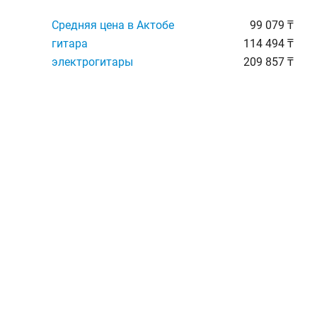
Средняя цена в Актобе
99 079 ₸
гитара
114 494 ₸
электрогитары
209 857 ₸