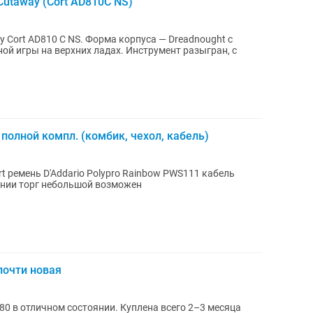
Cutaway (Cort AD810C NS)
 Cort AD810 C NS. Форма корпуса — Dreadnought c
ой игры на верхних ладах. Инструмент разыгран, с
 полной компл. (комбик, чехол, кабель)
оянии торг небольшой возможен
почти новая
80 в отличном состоянии. Куплена всего 2–3 месяца