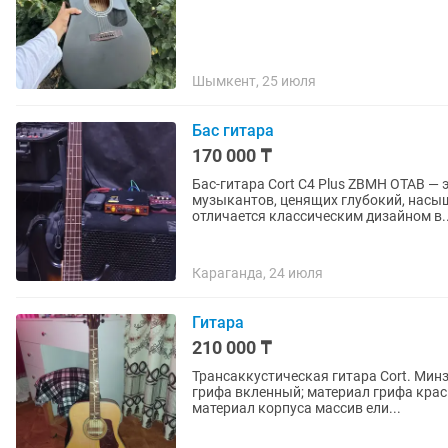
Шымкент, 25 июля
Бас гитара
170 000 ₸
Бас-гитара Cort C4 Plus ZBMH OTAB —
музыкантов, ценящих глубокий, насы
отличается классическим дизайном в..
Караганда, 24 июля
Гитара
210 000 ₸
Трансаккустическая гитара Cort. Минзу
грифа вкленный; материал грифа крас
материал корпуса массив ели...