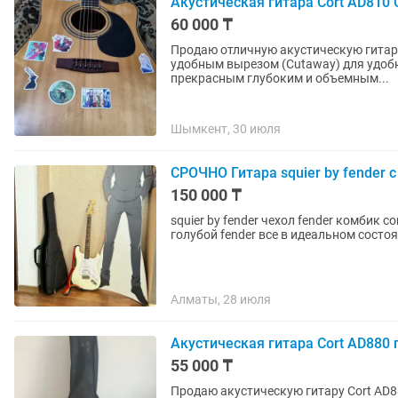
Акустическая гитара Cort AD810 
60 000 ₸
Продаю отличную акустическую гитару
удобным вырезом (Cutaway) для удобн
прекрасным глубоким и объемным...
Шымкент, 30 июля
СРОЧНО Гитара squier by fender с
150 000 ₸
squier by fender чехол fender комбик cort ремень D'Addario Polypro Rainbow PWS111 кабель
голубой fender все в идеальном сост
Алматы, 28 июля
Акустическая гитара Cort AD880 
55 000 ₸
Продаю акустическую гитару Cort AD8