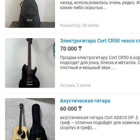
назад, использовалась очень редко. И
каких-либо скрытых...
Кокшетау, 28 июля
Электрогитара Cort CR50 чехол 
70 000 ₸
Продам электрогитару Cort CR50 в хорошем состоянии. Гитар
подходит для рока, блюза и металла.
плотный и мощный звук....
Астана, 3 июля
Акустическая гитара
60 000 ₸
акустическая гитара Cort AD810 OP 🎸 Хорошее состояние, чистый и громкий звук, удобный
гриф — отлично подойдёт для новичка и не только. Характеристики:
(корпус и гриф),...