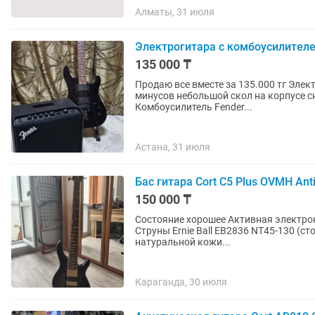
Алматы, 31 июля
Электрогитара с комбоусилител
135 000 ₸
Продаю все вместе за 135.000 тг Элек
минусов небольшой скол на корпусе сн
Комбоусилитель Fender...
Астана, 31 июля
Бас гитара Cort C5 Plus OVMH Ant
150 000 ₸
Состояние хорошее Активная электрон
Струны Ernie Ball EB2836 NT45-130 (ст
натуральной кожи...
Караганда, 30 июля