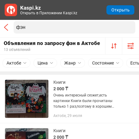
Kaspi.kz
Открыть
Открыть в Приложении Kaspi.kz
Объявления по запросу фэн в Актобе
13 объявлений
Актобе
Цена
Жанр
Состояние
Ест
Книги
2 000 ₸
Очень интересный сюжет,есть
картинки Книги были прочитаны
только 1 раз,поэтому в хорошем
состоянии. В профиле можете найти
Актобе, 29 июля
еще больше увлекательных книг
Книги
2 000 ₸