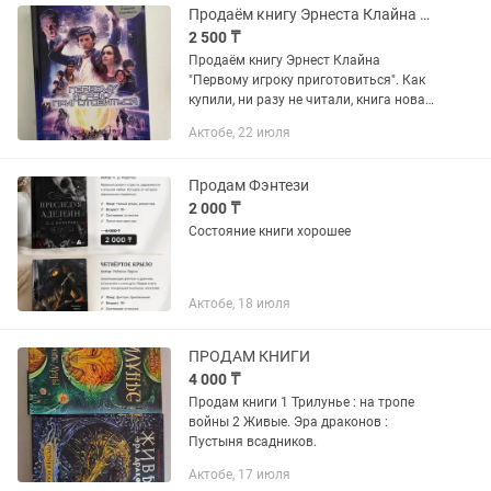
Продаём книгу Эрнеста Клайна Первому игроку приготовиться
2 500 ₸
Продаём книгу Эрнест Клайна
"Первому игроку приготовиться". Как
купили, ни разу не читали, книга новая.
Есть одноименный фильм от Стивена
Актобе, 22 июля
Спилберга.
Продам Фэнтези
2 000 ₸
Состояние книги хорошее
Актобе, 18 июля
ПРОДАМ КНИГИ
4 000 ₸
Продам книги 1 Трилунье : на тропе
войны 2 Живые. Эра драконов :
Пустыня всадников.
Актобе, 17 июля