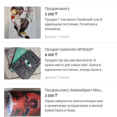
Продам мангу
2 000 ₸
Продам 1 том манги Токийский гуль В
идеальном состоянии. Почитали и
положили.
Актобе, 17 июля
Продам трилогию ЗИЛЬБЕР
8 000 ₸
Продаю так как уже прочитала. И
нужно место для новых книг. Книги в
идеальном состоянии , всегда были в
закрытом от солнца месте. Торга нет.
Актобе, 17 июля
Цена указана разумная
Продам книгу Эквилибрист Монструм Полина Граф
2 000 ₸
Серия невероятно впечатляющих книг
о космических путешествиях и вечной
войне Света и Тьмы.