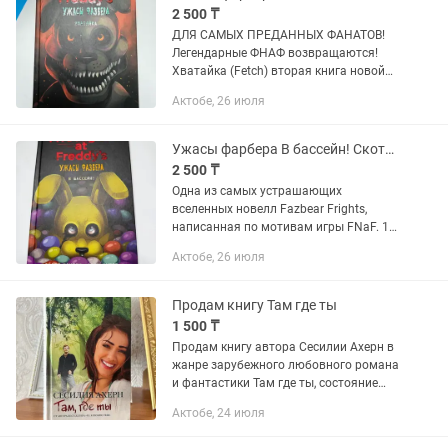
2 500 ₸
ДЛЯ САМЫХ ПРЕДАННЫХ ФАНАТОВ!
Легендарные ФНАФ возвращаются!
Хватайка (Fetch) вторая книга новой
линейки книг об аниматрониках!
Актобе, 26 июля
Потрясающая новинка, которая
возвращает нас в уникальную
Вселенную. Ну...
Ужасы фарбера В бассейн! Скотт Коутон, Элли Купер, 288 страниц
2 500 ₸
Одна из самых устрашающих
вселенных новелл Fazbear Frights,
написанная по мотивам игры FNaF. 1
выпуск включает в себя 3 истории: «В
Актобе, 26 июля
Бассейн!», «Быть красивой» и «На сто
ладов». Герои этих историй...
Продам книгу Там где ты
1 500 ₸
Продам книгу автора Сесилии Ахерн в
жанре зарубежного любовного романа
и фантастики Там где ты, состояние
отличное
Актобе, 24 июля