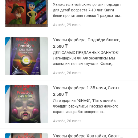
Увлекательный сюжет,книги подходят
для детей возраста 7-10 лет Книги
были прочитаны только 1 раз,поэтому
в хорошем, аккуратном состоянии. В
Актобе, 29 июля
профиле можете найти еще больше
увлекательных книг
Ужасы фарбера, Подойди ближе, Скотт Коутон, Андреа Ваггенер, Элли Купер
2 500 ₸
ДЛЯ САМЫХ ПРЕДАННЫХ ФАНАТОВ!
Легендарные ФНАФ вернулись! Мы
знаем, вы по ним скучали: Фокси,
Баллора и Чика острый крюк, жуткий
Актобе, 26 июля
танец и зубастый рот Подойди ближе
(STEP CLOSER) четвертая книга новой...
Ужасы фарбера 1.35 ночи, Скотт Коутон, Элли Купер, Андреа Ваггенер
2 500 ₸
Легендарные "ФНАФ", "Пять ночей с
Фредди" вернулись! Рассказ ночного
охранника, работающего на
заброшенной пиццерии — эту историю
Актобе, 26 июля
мы ждали так долго! Что же с ним
происходило во время ночных смен?
Вы...
Ужасы фарбера Хватайка, Скотт Коутон, Андреа Ваггенер, Карли Энн Уэст