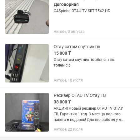
Договорная
CASpiohd OTAU TV SRT 7542 HD
Актобе, 3 августа
Отау сатам спутниктік
15 000 ₸
Отау сатам спутниктік абоненттік
төлем сіз
Актобе, 18 июля
Ресивер OTAU TV Отау ТВ
38 000 ₸
АКЦИЯ! Новый ресивер OTAU TV ОТАУ
ТВ. Гарантия 1 год. 3 месяца полного
пакета в подарок! Для его работы у вас
должна быть установлена спутниковая
Актобе, 22 июля
антенна. Вы можете найти нас в 2GIS и
в Яндекс...