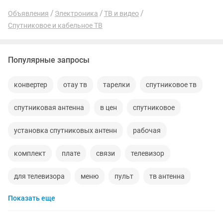
Объявления
Электроника
ТВ и видео
Спутниковое и кабельное ТВ
Популярные запросы
конвертер
отау тв
тарелки
спутниковое тв
спутниковая антенна
в цен
спутниковое
установка спутниковых антенн
рабочая
комплект
плате
связи
телевизор
для телевизора
меню
пульт
тв антенна
Показать еще
аппарат
тв бу
установка телевизоров
внешни
220в
пульт для телевизора
модули