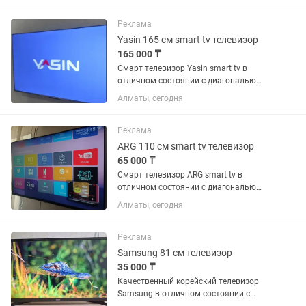
можете забрать через курьера.
Реклама
Yasin 165 см smart tv телевизор
165 000 ₸
Смарт телевизор Yasin smart tv в
отличном состоянии с диагональю
экрана 165 см (65 дюймов).
Алматы, сегодня
Встроенный цифровой тюнер с 25
бесплатными каналами. WiFi, YouTube
и много других интересных...
Реклама
ARG 110 см smart tv телевизор
65 000 ₸
Смарт телевизор ARG smart tv в
отличном состоянии с диагональю
экрана 110 см (43 дюйма). Встроенный
Алматы, сегодня
цифровой тюнер с 25 бесплатными
каналами. WiFi, YouTube и много других
интересных...
Реклама
Samsung 81 см телевизор
35 000 ₸
Качественный корейский телевизор
Samsung в отличном состоянии с