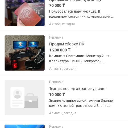
70 000 ₸
Пользовалась пару месяцев. В
идеальном состоянии, комплектация и
коробка имеется. Характеристики
Актобе, сегодня
Экран: Топовый бумагоподобный
дисплей E Ink Carta Plus с
максимальной четкостью (300 ppi).
Реклама
Глаза не...
Продам сборку ПК
1 200 000 ₸
Комплект Системник · Монитор 2 шт ·
Клавиатура · Мышь · Микрофон ·
Кронштейны · Стол · Стул · Камера ---
Алматы, сегодня
Стоимость - Системный блок — 859 990
тг - Плюс 1 ТБ памяти — 124 000 тг -
Итого — 983 990...
Реклама
Техник по лэд экран звук свет
10 000 ₸
Знание компьютерной техники Знание
компьютерной грамотности Знание
русского языка Быстро обучаемость
Алматы, сегодня
Физическая сила Ответственный
Пунктуальный
Реклама