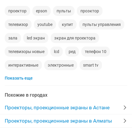
проектор
epson
пульты
проэктор
телевизор
youtube
купит
пульты управления
зала
led экран
экран для проектора
телевизоры новые
lcd
ред
телефон 10
интерактивные
электронные
smart tv
Показать еще
горизонтальное
договорная
новая телефон
доски
ноутбук экран
пленка
Похожие в городах
экран телевизора
зум
носитель
лампа
Проекторы, проекционные экраны в Астане
led телевизор
сер
16gb
интерактивная доска
Проекторы, проекционные экраны в Алматы