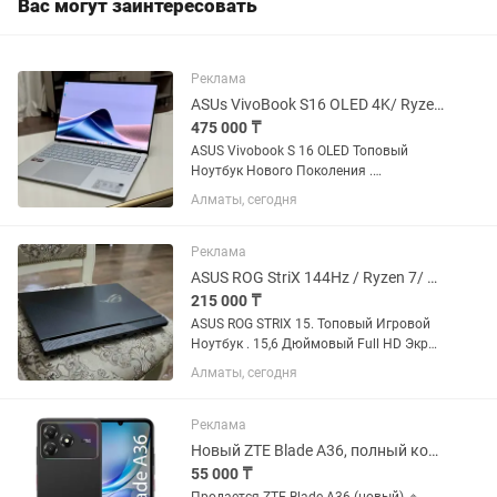
Вас могут заинтересовать
Реклама
ASUs VivoBook S16 OLED 4K/ Ryzen Ai 9 /Озу-24/ Топовый Ноутбук
475 000 ₸
ASUS Vivobook S 16 OLED Топовый
Ноутбук Нового Поколения .
Приобретали в начале 2025года ,
Алматы, сегодня
пользовались не часто , состояние
отличное . Ноутбук очень тонкий,
легкий и мощный. Отлично подойдет
Реклама
как...
ASUS ROG StriX 144Hz / Ryzen 7/ ОЗУ-16/Игровой Ноутбук
215 000 ₸
ASUS ROG STRIX 15. Топовый Игровой
Ноутбук . 15,6 Дюймовый Full HD Экран
, 144Герц . Мощный Ноутбук ,
Алматы, сегодня
приобретали в начале 2023года ,
пользовались бережно и аккуратно,
Состояние Отличное ....
Реклама
Новый ZTE Blade A36, полный комплект
55 000 ₸