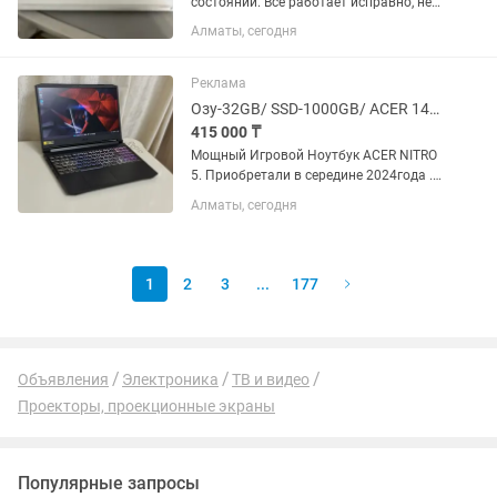
состоянии. Все работает исправно, не
зависает. Характеристики: • Экран
Алматы, сегодня
15,6" (1366×768) • Оперативная память
— 6 ГБ • SSD - 128 ГБ • Дополнительный
жесткий ДИСК -...
Реклама
Озу-32GB/ SSD-1000GB/ ACER 144Герц/ Игровой Ноутбук
415 000 ₸
Мощный Игровой Ноутбук ACER NITRO
5. Приобретали в середине 2024года .
Пользовались бережно и аккуратно.
Алматы, сегодня
15,6 Дюймовый Full HD Экран 144Герц
6-Ядерный ,12-Поточный Процессор
AMD Ryzen 5 5600H...
1
2
3
...
177
Объявления
Электроника
ТВ и видео
Проекторы, проекционные экраны
Популярные запросы