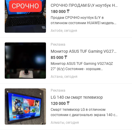
СРОЧНО ПРОДАМ Б\У ноутбук HUAWEI модель MCLF-X. Matebook
180 000 ₸
Продам СРОЧНО ноутбук Б/У в
отличном состоянии HUAWEI модель
MCLF-X. Matebook D16. CPU: Intel i5-
Актобе, сегодня
12450H ROM: 512 ГБ SSD RAM: 8 ГБ.
Экран 16 OC Windows 11 Цвет:
космический серый.
Реклама
Монитор ASUS TUF Gaming VG27AQZ 27 (б/у)
85 000 ₸
Монитор ASUS TUF Gaming VG27AQZ
27" (б/у) Состояние - хорошее
(присутствуют следы эксплуатации,
Астана, сегодня
небольшие царапины), комплект
полный с коробкой и документами, в
пользовании 3,5 года Модель - ASUS...
Реклама
LG 140 см смарт телевизор
120 000 ₸
Смарт телевизор LG в отличном
состоянии с диагональю экрана 140 см
(55 дюймов). Встроенный цифровой
Алматы, сегодня
тюнер с 25 бесплатными каналами.
WiFi, YouTube и много других