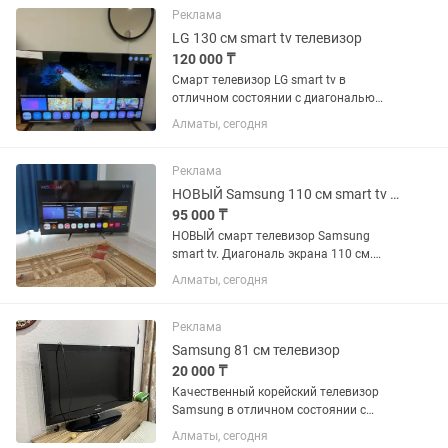
интересных приложений. Пульт в...
Реклама
LG 130 см smart tv телевизор
120 000 ₸
Смарт телевизор LG smart tv в
отличном состоянии с диагональю
экрана 130 см (50 дюймов).
Алматы, сегодня
Встроенный цифровой тюнер с 25
бесплатными каналами. WiFi, YouTube
и много других интересных...
Реклама
НОВЫЙ Samsung 110 см smart tv телевизор
95 000 ₸
НОВЫЙ смарт телевизор Samsung
smart tv. Диагональ экрана 110 см.
Пульт джойстик с мышкой и
Алматы, сегодня
голосовым управлением. Пульт и
ножки в комплекте.
Реклама
Samsung 81 см телевизор
20 000 ₸
Качественный корейский телевизор
Samsung в отличном состоянии с
диагональю экрана 81 см (32 дюйма).
Алматы, сегодня
Пульт в комплекте. Самовывоз или