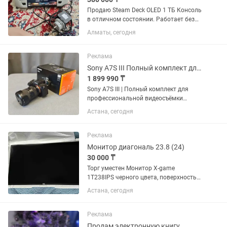
Продаю Steam Deck OLED 1 ТБ Консоль
в отличном состоянии. Работает без
нареканий, экран без дефектов, все
Алматы, сегодня
кнопки, стики и триггеры полностью
исправны. Использовалась бережно.
Комплектация: - Steam...
Реклама
Sony A7S III Полный комплект для профессиональной видеосъёмки
1 899 990 ₸
Sony A7S III | Полный комплект для
профессиональной видеосъёмки
Продам полностью готовый комплект
Астана, сегодня
для фото- и видеосъёмки. Комплект
продаётся целиком. В комплекте: Sony
A7S III Body Tamron 28–75mm...
Реклама
Монитор диагональ 23.8 (24)
30 000 ₸
Торг уместен Монитор X-game
1T238IPS черного цвета, поверхность
экрана матовая Диагональ 23.8
Астана, сегодня
Разрешение 1920х1080 Full HD Частота
обновления 100 Гц IPS матрица
Яркость 250 кд/м2 Интерфейсы...
Реклама
Продам электронную книгу