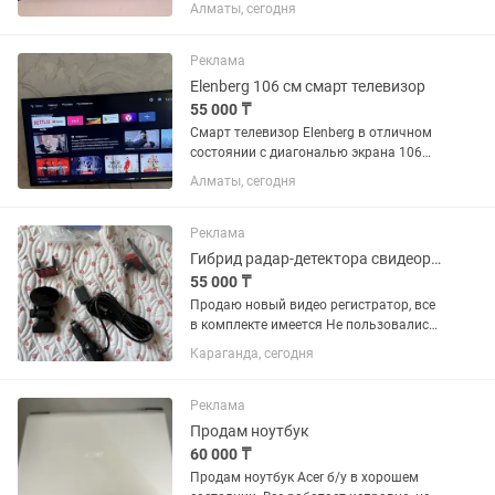
диагональю экрана 81 см. Встроенный
Алматы, сегодня
цифровой тюнер с 25 бесплатными
каналами. Пульт в комплекте.
Самовывоз или можете забрать
Реклама
через...
Elenberg 106 см смарт телевизор
55 000 ₸
Смарт телевизор Elenberg в отличном
состоянии с диагональю экрана 106
см. WiFi, YouTube и много других
Алматы, сегодня
интересных приложений. Пульт в
комплекте. Самовывоз или можете
забрать через курьера.
Реклама
Гибрид радар-детектора свидеорегистратором и gps глонасс
55 000 ₸
Продаю новый видео регистратор, все
в комплекте имеется Не пользовались
по причине продажи авто основные
Караганда, сегодня
технические характеристики
видеорегистратора X-CAN Condor СОВ
1 (в черном цвете): Общие...
Реклама
Продам ноутбук
60 000 ₸
Продам ноутбук Acer б/у в хорошем