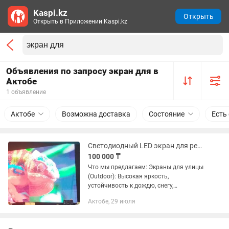
Kaspi.kz
Открыть
Открыть в Приложении Kaspi.kz
Объявления по запросу экран для в
Актобе
1 объявление
Актобе
Возможна доставка
Состояние
Есть
Светодиодный LED экран для рекламы и мероприятий любой сложности
100 000 ₸
Что мы предлагаем: Экраны для улицы
(Outdoor): Высокая яркость,
устойчивость к дождю, снегу,
перепадам температур и прямому
Актобе, 29 июля
солнцу. Интерьерные экраны (Indoor):
Высокое разрешение (P2.5, P3, P4),...