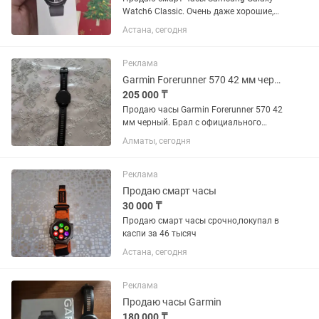
Watch6 Classic. Очень даже хорошие,
вращающийся безель это вообще
Астана, сегодня
мощь, делает использование в разы
удобнее. Легче, чем листать. Экран
яркий, интерфейс удобный,...
Реклама
Garmin Forerunner 570 42 мм черный
205 000 ₸
Продаю часы Garmin Forerunner 570 42
мм черный. Брал с официального
магазина, имеются документы, чек,
Алматы, сегодня
коробка и зарядчик. Цена договорная.
Покупал 9 марта.
Реклама
Продаю смарт часы
30 000 ₸
Продаю смарт часы срочно,покупал в
каспи за 46 тысяч
Астана, сегодня
Реклама
Продаю часы Garmin
180 000 ₸