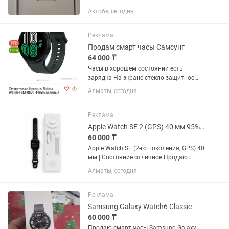
отличное, всё работает без нареканий.
Актобе, сегодня
Основные характеристики: Модель:
Huawei Watch Fit 4 (SYA-B09) Цвет:
белый (светлый...
Реклама
Продам смарт часы Самсунг
64 000 ₸
Часы в хорошем состоянии есть
зарядка На экране стекло защитное
Работают отлично все функции есть
Алматы, сегодня
сообщение Календарь пульс покупали
новые 45 мм Зелёные есть коробка
Лежат без дело
Реклама
Apple Watch SE 2 (GPS) 40 мм 95% АКБ Оригинал
60 000 ₸
Apple Watch SE (2-го поколения, GPS) 40
мм | Состояние отличное Продаю
Apple Watch SE 2-го поколения (GPS), 40
Алматы, сегодня
мм, алюминиевый корпус. Часы
полностью оригинальные, работают
без каких-либо...
Реклама
Samsung Galaxy Watch6 Classic
60 000 ₸
Продаю смарт часы Samsung Galaxy