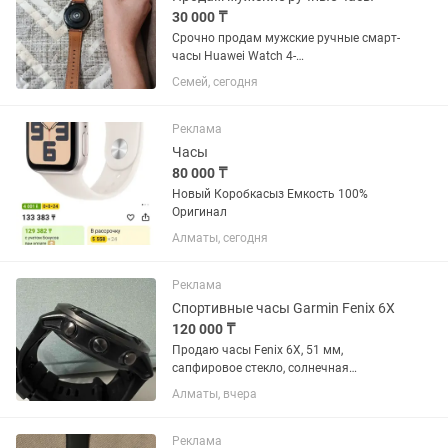
30 000 ₸
Срочно продам мужские ручные смарт-
часы Huawei Watch 4-
F01.Водонепроницаемые,спортивные и
Семей, сегодня
ударопрочные.В идеальном
состоянии.Было куплена в каспи 85000
.Предоставляю коробку и зарядку
Реклама
Продам...
Часы
80 000 ₸
Новый Коробкасыз Емкость 100%
Оригинал
Алматы, сегодня
Реклама
Спортивные часы Garmin Fenix 6X
120 000 ₸
Продаю часы Fenix 6X, 51 мм,
сапфировое стекло, солнечная
батарея, титановый корпус, состояние
Алматы, вчера
-отличное, никаких повреждений, заряд
аккуммулятора хватает надолго.
Реклама