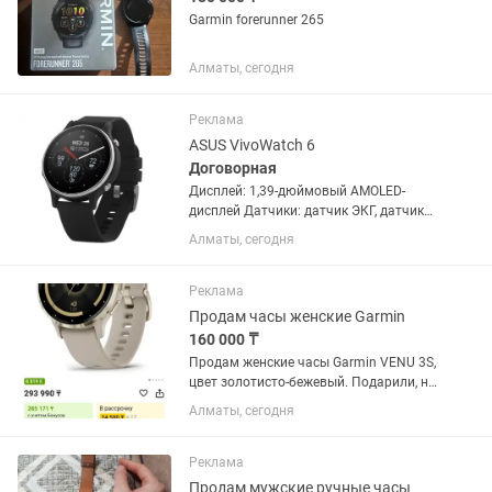
Garmin forerunner 265
Алматы, сегодня
Реклама
ASUS VivoWatch 6
Договорная
Дисплей: 1,39-дюймовый AMOLED-
дисплей Датчики: датчик ЭКГ, датчик
ФПГ, датчик BIA, датчик GPS, датчик
Алматы, сегодня
ускорения. Bluetooth 5.0 или более
поздней версии. Возможность
синхронизации с Android 8 или...
Реклама
Продам часы женские Garmin
160 000 ₸
Продам женские часы Garmin VENU 3S,
цвет золотисто-бежевый. Подарили, но
так и не подружилась с ними. Стекло в
Алматы, сегодня
идеальном состоянии, без царапин.
Мин следы носки на ремешке.
Реклама
Продам мужские ручные часы