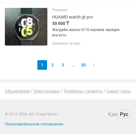
сыйлық! ✨ Артықшылықтары: •
Қоңырауға жауап беру және...
Реклама
HUAWEI watch gt pro
50 000 ₸
Жагдайы жаксы 9/10 каровка зарядка
все есть
Шымкент, вчера
1
2
3
...
30
Объявления
Электроника
Телефоны, гаджеты
Смарт-часы
Қаз
Рус
© 2012-2026, АО «Kaspi Bank»
Пользовательское соглашение