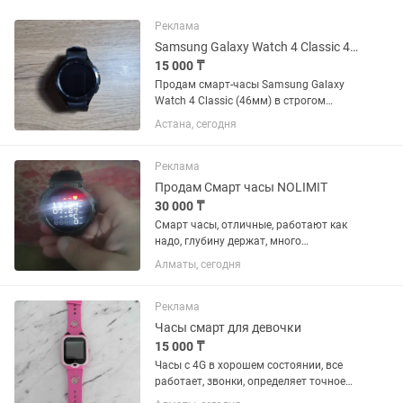
Реклама
Samsung Galaxy Watch 4 Classic 46mm, Черные
15 000 ₸
Продам смарт-часы Samsung Galaxy
Watch 4 Classic (46мм) в строгом
черном цвете. Модель с крутым
Астана, сегодня
крутящимся безелем, смотрится на
руке отлично. Состояние: Б/у.
Технически всё работает идеально
Реклама
(пульс,...
Продам Смарт часы NOLIMIT
30 000 ₸
Смарт часы, отличные, работают как
надо, глубину держат, много
циферблатов, много функций,запасной
Алматы, сегодня
ремешок, коробка все имеется
Реклама
Часы смарт для девочки
15 000 ₸
Часы с 4G в хорошем состоянии, все
работает, звонки, определяет точное
местоположение ребенка