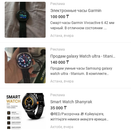
безель крутится мягко и чётко....
Реклама
Электронные часы Garmin
100 000 ₸
Смарт-часы Garmin Vivoactive 6 42 мм
черный. В отличном состоянии .
Продажа в связи с ненадобностью .
Астана, вчера
Писать на
Реклама
Продам galaxy Watch ultra - titanium
140 000 ₸
Продам умные часы Samsung galaxy
watch ultra - titanium. В комплекте
родная коробка, сами часы, зарядный
Астана, вчера
кабель-таблетка, комплектный
силиконовый ремешок и в подарок
оригинальный плетеный оранжевый...
Реклама
Smart Watch Shanyrak
35 000 ₸
🔴RED/Рассрочка 🎁 Күйеуіңізге,
жігітіңізге немесе әкеңізге ерекше
сыйлық іздеп жүрсіз бе? ⌚ Смарт сағат
Актобе, вчера
– күнделікті өмірге пайдалы әрі стильді