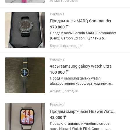
Алматы, сегодня
Реклама
Продам часы MARQ Commander
970 000 ₸
Продам часы Garmin MARQ Commander
(Gen2) Carbon Edition. Куплены в
октябре 2025 года у официального
Караганда, сегодня
представителя в Казахстане. Гарантия
продавца до октября 2027 года.
Состояние хорошее. Полная...
Реклама
часы samsung galaxy watch ultra
160 000 ₸
Продам samsung galaxy watch
ultra,состояние хорошее,в комплекте
всё имеется носили пол года,продажа
Алматы, сегодня
в связи с преобритением нового
телефона другой марки Все
оставшиеся вопросы по номеру
Реклама
Продам смарт-часы Huawei Watch Fit 4
43 000 ₸
Продаю стильные и удобные смарт-
часы Huawei Watch Fit 4. Состояние