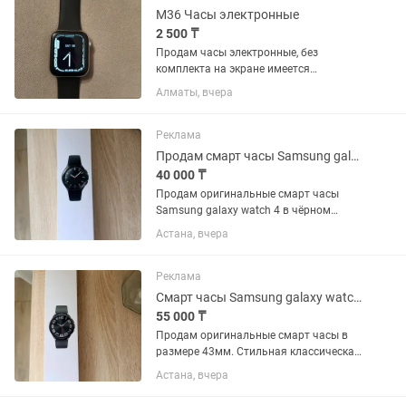
M36 Часы электронные
2 500 ₸
Продам часы электронные, без
комплекта на экране имеется
царапина которая не влияет на работу
Алматы, вчера
часов
Реклама
Продам смарт часы Samsung galaxy watch 46 mm
40 000 ₸
Продам оригинальные смарт часы
Samsung galaxy watch 4 в чёрном
цвете. Отличная модель с
Астана, вчера
вращающимся безелем и строгим
классическим дизайном. Состояние
идеальное, полностью рабочее. Экран
Реклама
чистый, без...
Смарт часы Samsung galaxy watch 6 classic
55 000 ₸
Продам оригинальные смарт часы в
размере 43мм. Стильная классическая
модель с вращающимся безелем.
Астана, вчера
Состояние идеальное. Экран часов без
единой царапины. Корпус чистый,