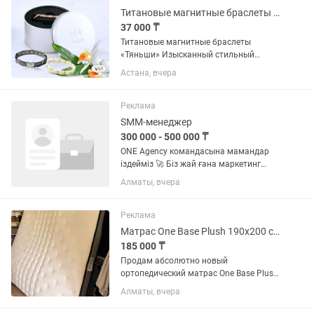
Титановые магнитные браслеты Тяньши
37 000 ₸
Титановые магнитные браслеты
«Тяньши» Изысканный стильный
аксессуар из коллекции Richy One для
Астана, вчера
всей семьи, и отличный помощник в
сохранении здоровья. Браслеты
«Тяньши» изготовлены из титана,
Реклама
который...
SMM-менеджер
300 000 - 500 000 ₸
ONE Agency командасына мамандар
іздейміз 🚀 Біз жай ғана маркетинг
агенттігі емеспіз. Біз маркетинг, AI және
Алматы, вчера
сату жүйелерін біріктіретін жаңа буын
агенттігі Егер өзіңді дамытқың келсе,
мықты...
Реклама
Матрас One Base Plush 190х200 см Новый
185 000 ₸
Продам абсолютно новый
ортопедический матрас One Base Plush.
✔ Размер: 190×200 см (нестандартный)
Алматы, вчера
✔ Высота: 24 см ✔ Независимый
пружинный блок Strong Spring ✔