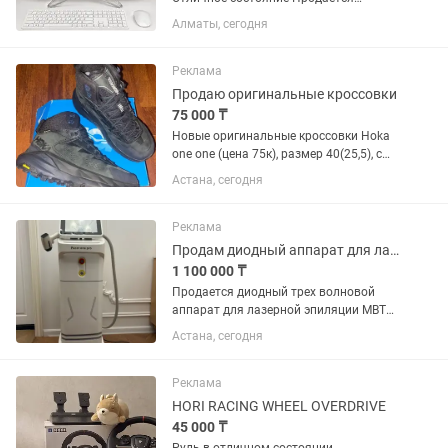
стильный и надежный моноблок HP All-
Алматы, сегодня
in-One в отличном состоянии.
Характеристики: Экран: 23,8” Full HD
Процессор: Intel Core i5 ...
Реклама
Продаю оригинальные кроссовки
75 000 ₸
Новые оригинальные кроссовки Hoka
one one (цена 75к), размер 40(25,5), с
водонепроницаемой мембраной gore-
Астана, сегодня
tex, верх из натуральной толстой кожи,
демисезон, очень легкие с цепкой и
прочной подошвой...
Реклама
Продам диодный аппарат для лазерной эпиляции Pacer one pro
1 100 000 ₸
Продается диодный трех волновой
аппарат для лазерной эпиляции MBT
PACER ONE PRO, использовался 2 года,
Астана, сегодня
состояние отличное. Аппарат широко
популярен на рынке, входит в число
лучших в сфере лазерной...
Реклама
HORI RACING WHEEL OVERDRIVE
45 000 ₸