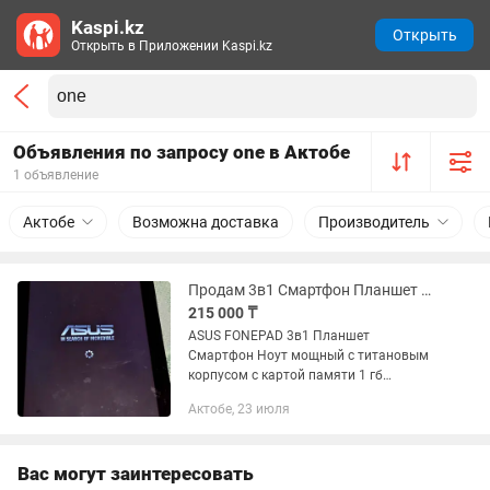
Kaspi.kz
Открыть
Открыть в Приложении Kaspi.kz
Объявления по запросу one в Актобе
1 объявление
Актобе
Возможна доставка
Производитель
Продам 3в1 Смартфон Планшет FonePad
215 000 ₸
ASUS FONEPAD 3в1 Планшет
Смартфон Ноут мощный с титановым
корпусом с картой памяти 1 гб
коробкой зарядкой и защитой на экран
Актобе, 23 июля
в подарок чехол из кожи оригинал
небольшой торг ни одной царапины
даже...
Вас могут заинтересовать