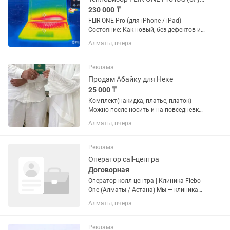
230 000 ₸
FLIR ONE Pro (для iPhone / iPad)
Состояние: Как новый, без дефектов и
потертостей. Использовался
Алматы, вчера
аккуратно, Работоспособность 100%.
Основные характеристики:
Разрешение: 160x120; Диапазон
Реклама
температур:...
Продам Абайку для Неке
25 000 ₸
Комплект(накидка, платье, платок)
Можно после носить и на повседневку
Размер One size
Алматы, вчера
Реклама
Оператор call-центра
Договорная
Оператор колл-центра | Клиника Flebo
One (Алматы / Астана) Мы — клиника
Flebo One, специализируемся на
Алматы, вчера
лечении варикоза и геморроя без
разрезов, шрамов и госпитализации.
Процедура занимает 30 минут...
Реклама