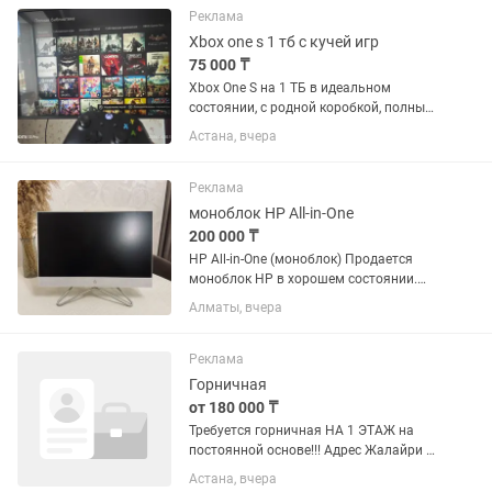
Максимальная нагрузка — до 140 кг
Реклама
на...
Xbox one s 1 тб с кучей игр
75 000 ₸
Xbox One S на 1 ТБ в идеальном
состоянии, с родной коробкой, полным
комплектом и кучей игр. В комплекте
Астана, вчера
сразу два оригинальных геймпада —
оба в полном порядке, стики не
дрифтят, можно сразу рубиться...
Реклама
моноблок HP All-in-One
200 000 ₸
HP All-in-One (моноблок) Продается
моноблок HP в хорошем состоянии.
Компактный компьютер со
Алматы, вчера
встроенным экраном, занимает
минимум места на столе. Подходит
для учебы, работы, просмотра
Реклама
фильмов,...
Горничная
от 180 000 ₸
Требуется горничная НА 1 ЭТАЖ на
постоянной основе!!! Адрес Жалайри 8
отель The One Astana График 2/2 с
Астана, вчера
08:00-20:00 Обязанности: Уборка