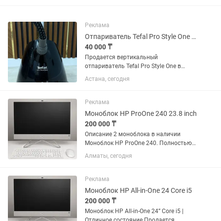
Реклама
Отпариватель Tefal Pro Style One Черный
40 000 ₸
Продается вертикальный
отпариватель Tefal Pro Style One в
хорошем состоянии Отлично подходит
Астана, сегодня
для быстрого отпаривания рубашек,
платьев, костюмов, шторы и
деликатных тканей. Характеристики: ...
Реклама
Моноблок HP ProOne 240 23.8 inch
200 000 ₸
Описание 2 моноблока в наличии
Моноблок HP ProOne 240. Полностью
интегрированные и
Алматы, сегодня
автоматизированные функции
микропрограммной экосистемы HP
BIOSphere 6-го поколения позволяют
Реклама
повысить...
Моноблок HP All-in-One 24 Core i5
200 000 ₸
Моноблок HP All-in-One 24” Core i5 |
Отличное состояние Продается