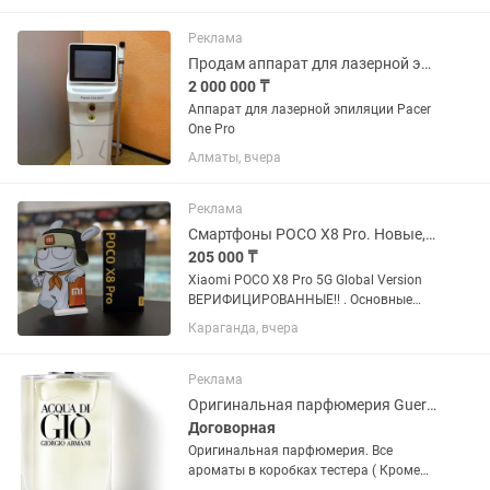
ресторана, террасы, сан узел, 1 этаж
Поддержание чистоты в...
Реклама
Продам аппарат для лазерной эпиляции
2 000 000 ₸
Аппарат для лазерной эпиляции Pacer
One Pro
Алматы, вчера
Реклама
Смартфоны POCO X8 Pro. Новые, оригинал. Гарантия 1 год. Караганда
205 000 ₸
Xiaomi POCO X8 Pro 5G Global Version
ВЕРИФИЦИРОВАННЫЕ!! . Основные
характеристики: - Экран: 6,59" AMOLED-
Караганда, вчера
дисплей 1,5K, 120 Гц, сверхяркий -
Разрешение: 2756×1268 - Процессор:
Восьмиядерный CPU, до...
Реклама
Оригинальная парфюмерия Guerlain, Armani, Mugler и т.д
Договорная
Оригинальная парфюмерия. Все
ароматы в коробках тестера ( Кроме