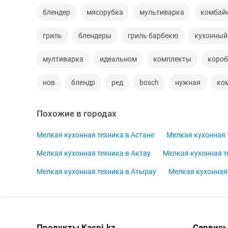
блендер
мясорубка
мультиварка
комбай
гриль
блендеры
гриль барбекю
кухонный
мултиварка
идеальном
комплекты
короб
нов
блендр
ред
bosch
нужная
ко
Похожие в городах
Мелкая кухонная техника в Астане
Мелкая кухонная 
Мелкая кухонная техника в Актау
Мелкая кухонная т
Мелкая кухонная техника в Атырау
Мелкая кухонная 
Продукты Kaspi.kz
Сервисы