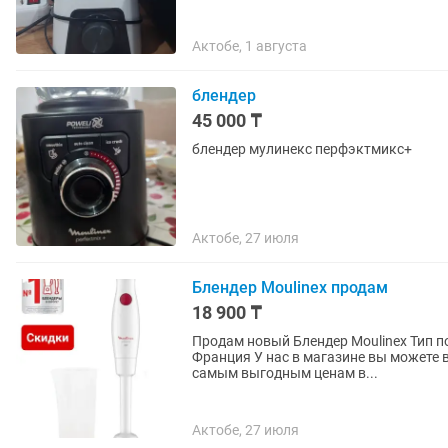
Актобе, 1 августа
блендер
45 000 ₸
блендер мулинекс перфэктмикс+
Актобе, 27 июля
Блендер Moulinex продам
18 900 ₸
Продам новый Блендер Moulinex Тип погружной Мощность 350 W Цвет белый Производство
Франция У нас в магазине вы можете 
самым выгодным ценам в...
Актобе, 27 июля