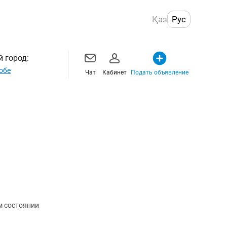
Қаз
Рус
 город:
обе
Чат
Кабинет
Подать объявление
м состоянии