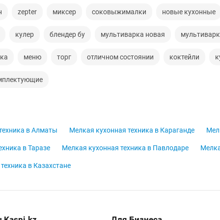
н
zepter
миксер
соковыжималки
новые кухонные
кулер
блендер бу
мультиварка новая
мультиварк
ка
меню
торг
отличном состоянии
коктейли
к
мплектующие
техника в Алматы
Мелкая кухонная техника в Караганде
Мел
ехника в Таразе
Мелкая кухонная техника в Павлодаре
Мелка
техника в Казахстане
 Kaspi.kz
Для Бизнеса