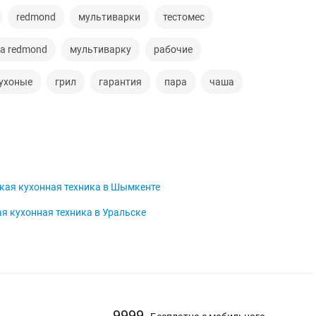
redmond
мультиварки
тестомес
а redmond
мультиварку
рабочие
ухоные
грил
гарантия
пара
чаша
кая кухонная техника в Шымкенте
я кухонная техника в Уральске
9999