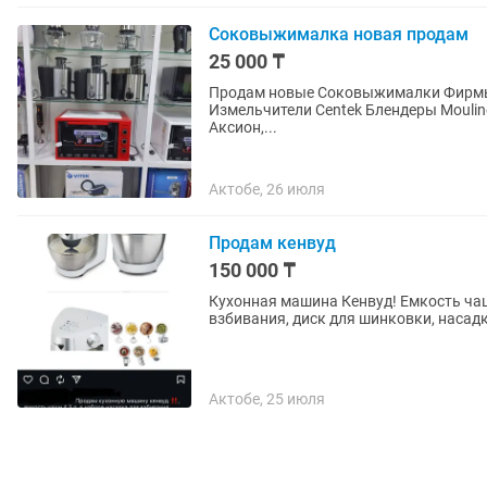
Соковыжималка новая продам
25 000 ₸
Продам новые Соковыжималки Фирмы Galaxy, Bbk, Dausher. Гарантия качество В продаже
Измельчители Centek Блендеры Moulinex
Аксион,...
Актобе, 26 июля
Продам кенвуд
150 000 ₸
Кухонная машина Кенвуд! Емкость чаши
взбивания, диск для шинковки, насадка
Актобе, 25 июля