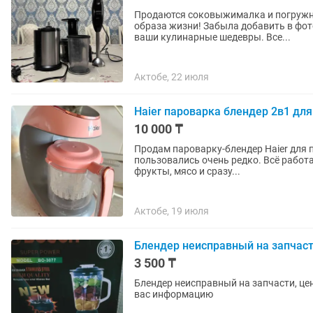
Продаются соковыжималка и погружн
образа жизни! Забыла добавить в фот
ваши кулинарные шедевры. Все...
Актобе, 22 июля
Haier пароварка блендер 2в1 дл
10 000 ₸
Продам пароварку-блендер Haier для приготовле
пользовались очень редко. Всё работа
фрукты, мясо и сразу...
Актобе, 19 июля
Блендер неисправный на запчас
3 500 ₸
Блендер неисправный на запчасти, цен
вас информацию