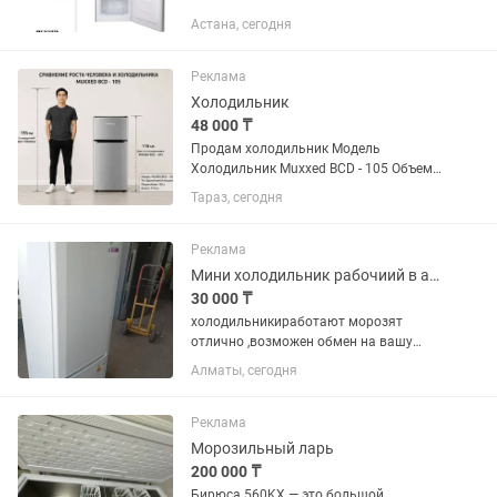
Астана, сегодня
Реклама
Холодильник
48 000 ₸
Продам холодильник Модель
Холодильник Muxxed BCD - 105 Объем
Общий полезный объем 105 л
Тараз, сегодня
Полезный объем холодильной камеры
73 л Полезный объем морозильной
камеры / НТО Уровень шума 40 дБ
Реклама
Автономное...
Мини холодильник рабочиий в алматы
30 000 ₸
холодильникиработают морозят
отлично ,возможен обмен на вашу
нерабочую с вашей доплатой рн
Алматы, сегодня
калкаман,30тыс и выше
Реклама
Морозильный ларь
200 000 ₸
Бирюса 560KX — это большой