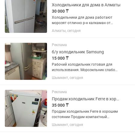
аккуратно....
Холодильники для дома в Алматы
30 000 ₸
Холодильники для дома работают
морозят отлично р-н калкаман от
30тыс и выше
Алматы, сегодня
Реклама
б/у холодильник Samsung
15 000 ₸
Рабочий холодильник готовая для
использования. Морозильник слабо
работает
Шымкент, сегодня
Реклама
Продам холодильник Ferre в хорошем состоянии
35 000 ₸
Продам холодильник Ferre в хорошем
состоянии Продам компактный
холодильник Ferre в хорошем рабочем
Шымкент, сегодня
состоянии. Размеры: Высота — 110 см
Ширина — 55 см Глубина — 55 см ✔️