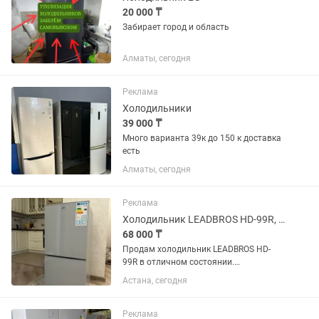
20 000 ₸
Забирает город и область
Алматы, сегодня
Реклама
Холодильники
39 000 ₸
Много варианта 39к до 150 к доставка
есть
Алматы, сегодня
Реклама
Холодильник LEADBROS HD-99R, 6 месяцев использования
68 000 ₸
Продам холодильник LEADBROS HD-
99R в отличном состоянии.
Использовался всего 6 месяцев.
Астана, сегодня
Полностью в рабочем состоянии,
отлично охлаждает и морозит. Внутри
и снаружи чистый, использовался
Реклама