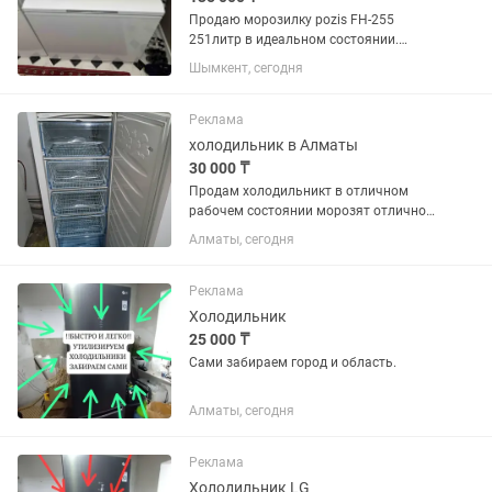
Продаю морозилку pozis FH-255
251литр в идеальном состоянии.
Хорошее качество данной модели и
Шымкент, сегодня
металл прочный и толстый 135тыс
Реклама
холодильник в Алматы
30 000 ₸
Продам холодильникт в отличном
рабочем состоянии морозят отлично
цены разные от 30000 и выше
Алматы, сегодня
Реклама
Холодильник
25 000 ₸
Сами забираем город и область.
Алматы, сегодня
Реклама
Холодильник LG