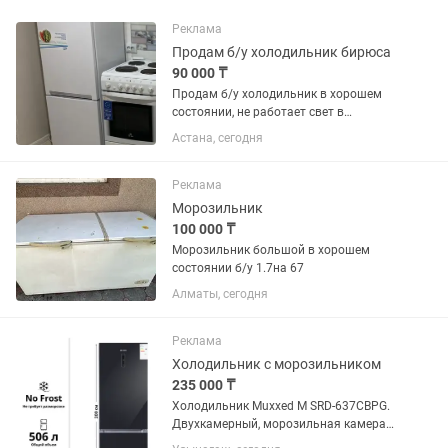
Реклама
Продам б/у холодильник бирюса
90 000 ₸
Продам б/у холодильник в хорошем
состоянии, не работает свет в
холодильнике и одна дверка
Астана, сегодня
морозильника отсутствует
Реклама
Морозильник
100 000 ₸
Морозильник большой в хорошем
состоянии б/у 1.7на 67
Алматы, сегодня
Реклама
Холодильник с морозильником
235 000 ₸
Холодильник Muxxed M SRD-637CBPG.
Двухкамерный, морозильная камера
снизу. Общий объем 506 л, система No