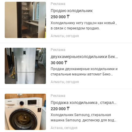
Морозильная камера. ✔️...
Реклама
Продаю холодильник
250 000 ₸
Холодильнику нету года,он как новый ,
в связи с переездом продаю.
Алматы, сегодня
Реклама
двухкамерныехолодильники Беко Индезит Атлант в Алматы
30 000 ₸
Продам двухкамерные холодильники и
стиральные машины автомат Беко
Индезит Атлант работает морозят
Алматы, сегодня
отлично р-н калкаман от 30000 и выше
Реклама
Продажа холодильника , стиральной машины
220 000 ₸
Холодильник Samsung, стиральная
машина Samsung. диспенсер для воды
с 2-мя бутылями по 19 л. Продам все
Астана, сегодня
вместе или по отдельности.