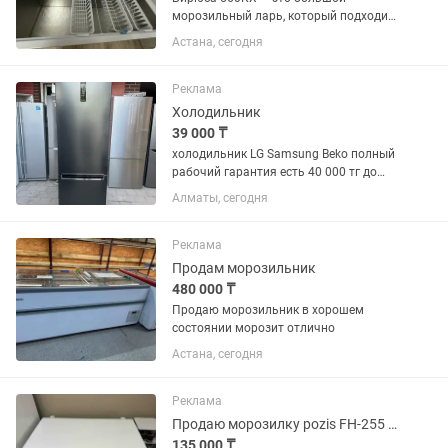
морозильный ларь, который подходит
для хранения крупных запасов
Астана, сегодня
продуктов. Основные характеристики:
Общий объем: 510 л. Габариты (Ш × Г ×
В): 179 × 66,5 × 81 см. ...
Реклама
Холодильник
39 000 ₸
холодильник LG Samsung Beko полный
рабочий гарантия есть 40 000 тг до
150 000 тг много сразу
Алматы, сегодня
Реклама
Продам морозильник
480 000 ₸
Продаю морозильник в хорошем
состоянии морозит отлично
Астана, сегодня
Реклама
Продаю морозилку pozis FH-255 251литр в идеальном состоянии.
135 000 ₸