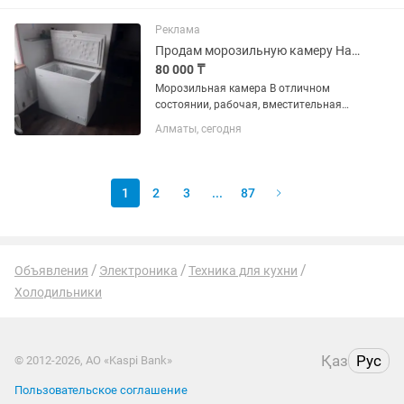
Реклама
Продам морозильную камеру Haier
80 000 ₸
Морозильная камера В отличном
состоянии, рабочая, вместительная
Ширина - 50 см Длина - 90 см Высота -
Алматы, сегодня
85 см
1
2
3
...
87
Объявления
Электроника
Техника для кухни
Холодильники
Қаз
Рус
© 2012-2026, АО «Kaspi Bank»
Пользовательское соглашение