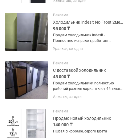
Узынагаш, сегодня
Frost, инверторный компрессор.
Состояние хорошее.
Реклама
Холодильник indesit No Frost 2метра
95 000 ₸
Продам холодильник Indesit -
Полностью исправен, работает
отлично. - Total No Frost —
Уральск, сегодня
размораживать не нужно. - Общий
объем 324 л — вместительный и
удобный. - Экономичный класс
Реклама
энергопотребления A. -...
С доставкой холодильник
45 000 ₸
Продам холодильники полностью
рабочий разные варианты от 45 тысяч
и выше пишите фото могу отправить
Алматы, сегодня
Реклама
Продаю новый холодильник
140 000 ₸
НОвая в коробке, серого цвета