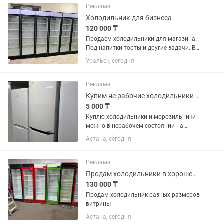
установки в кухонный...
Реклама
Холодильник для бизнеса
120 000 ₸
Продаем холодильники для магазина.
Под напитки торты и другие задачи. В
отличном состоянии. В заправке не
Уральск, сегодня
нуждаются. Полки полный комплект.
Высота два метра 60х60 см глубина.
Температура хранения +4...
Реклама
Купим не рабочие холодильники и морозильники
5 000 ₸
Куплю холодильники и морозильники
можно в нерабочем состоянии на
запчасти
Астана, сегодня
Реклама
Продам холодильники в хорошем состоянии
130 000 ₸
Продам холодильник разных размеров
витрины
Астана, сегодня