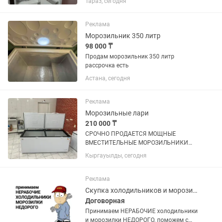
Тараз, сегодня
Реклама
Морозильник 350 литр
98 000 ₸
Продам морозильник 350 литр
рассрочка есть
Астана, сегодня
Реклама
Морозильные лари
210 000 ₸
СРОЧНО ПРОДАЕТСЯ МОЩНЫЕ
ВМЕСТИТЕЛЬНЫЕ МОРОЗИЛЬНИКИ
ОБЪЕМ 600 л, покупали по 320.000 тг
Кыргауылды, сегодня
продаем срочно по 210.000 тг,
практические новые (2 шт таких) не
упустите такие вкусные цены !
Реклама
Скупка холодильников и морозилок
Договорная
Принимаем НЕРАБОЧИЕ холодильники
и морозилки НЕДОРОГО. поможем с