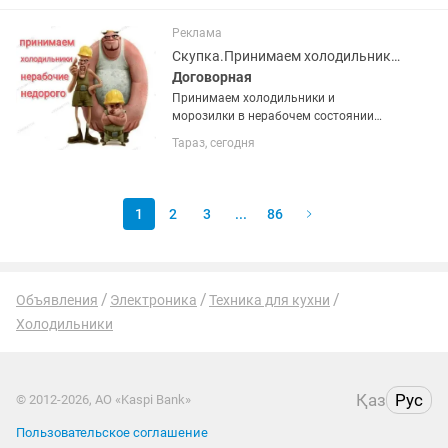
Реклама
Скупка.Принимаем холодильники и морозилки в нерабочем состоянии недорого
Договорная
Принимаем холодильники и
морозилки в нерабочем состоянии
недорого. Фотки для оценки можно
Тараз, сегодня
присылать . Поможем вынести старую
технику с этажей.
1
2
3
...
86
Объявления
Электроника
Техника для кухни
Холодильники
Қаз
Рус
© 2012-2026, АО «Kaspi Bank»
Пользовательское соглашение