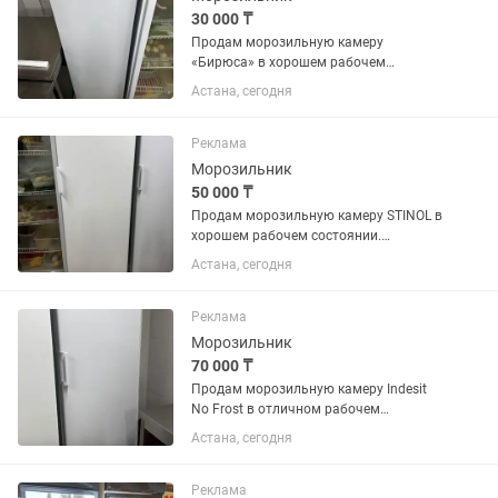
30 000 ₸
Продам морозильную камеру
«Бирюса» в хорошем рабочем
состоянии. Полностью исправна,
Астана, сегодня
отлично морозит, работает без
нареканий. Все ящики и полки в
наличии. Подходит для дома,
Реклама
магазина, кафе или...
Морозильник
50 000 ₸
Продам морозильную камеру STINOL в
хорошем рабочем состоянии.
Полностью исправна, отлично
Астана, сегодня
морозит, работает тихо. Все полки и
ящики в комплекте. Подходит для
дома, магазина или дачи.
Реклама
Производитель:...
Морозильник
70 000 ₸
Продам морозильную камеру Indesit
No Frost в отличном рабочем
состоянии. Полностью исправна,
Астана, сегодня
хорошо морозит, работает тихо.
Система No Frost, размораживание не
требуется. Чистая, без посторонних...
Реклама