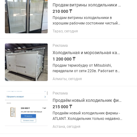
Продам витрины холодильники в хорошем рабочем состоянии чистый
210 000 ₸
Продам витрины холодильники в
хорошем рабочем состоянии чистый
цена за каждый по 250 тысяч
Тараз, сегодня
Реклама
Холодильная и морозильная камера
1 200 000 ₸
Продам термобудку от Mitsubishi,
переделали от сети 220в. Работает в
двух вариантах как плюсовой
Алматы, сегодня
холодильник и минусовой
морозильник. Находится г.Алматы,
Ауэзовский район, мкр.Достык. Выше
Реклама
Кар сити....
Продаём новый холодильник фирмы - ATLANT.
215 000 ₸
Продаём новый холодильник фирмы -
ATLANT. Холодильник только недавно
купили. Продаём, в связи с тем что не
Астана, сегодня
подошёл по размеру. Холодильник
встраиваемый, предназначен для