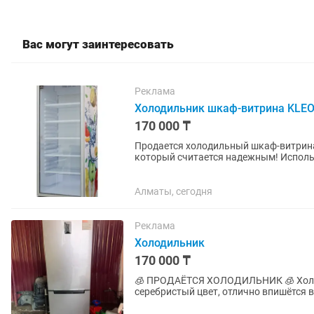
Вас могут заинтересовать
Реклама
Холодильник шкаф-витрина KLE
170 000 ₸
Продается холодильный шкаф-витрина
который считается надежным! Использ
эксплуатировался. ✔️ Полностью...
Алматы, сегодня
Реклама
Холодильник
170 000 ₸
🧊 ПРОДАЁТСЯ ХОЛОДИЛЬНИК 🧊 Холодильник в хорошем рабочем состоянии 🤍 Красивый
серебристый цвет, отлично впишётся в современную кухн
морозит ✅ Все функции работают как.