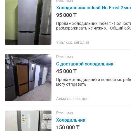
Реклама
Холодильник indesit No Frost 2ме
95 000 ₸
Продам холодильник Indesit - Полность
размораживать не нужно. - Общий объ
класс энергопотребления A. -...
Уральск, сегодня
Реклама
С доставкой холодильник
45 000 ₸
Продам холодильники полностью рабочи
могу отправить
Алматы, сегодня
Реклама
Холодильник
150 000 ₸