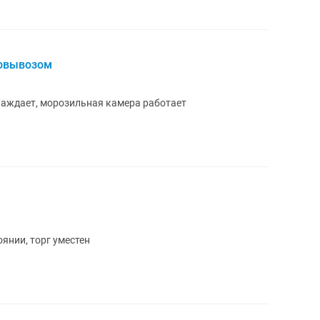
мовывозом
лаждает, морозильная камера работает
янии, торг уместен