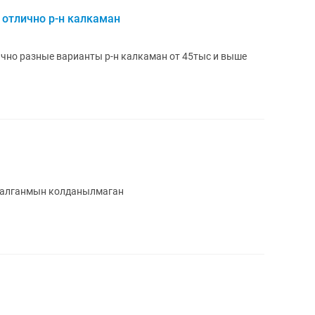
 отлично р-н калкаман
чно разные варианты р-н калкаман от 45тыс и выше
 алганмын колданылмаган