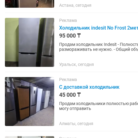
Астана, сегодня
Реклама
Холодильник indesit No Frost 2ме
95 000 ₸
Продам холодильник Indesit - Полность
размораживать не нужно. - Общий объ
класс энергопотребления A. -...
Уральск, сегодня
Реклама
С доставкой холодильник
45 000 ₸
Продам холодильники полностью рабочи
могу отправить
Алматы, сегодня