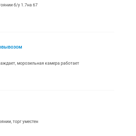
янии б/у 1.7на 67
мовывозом
лаждает, морозильная камера работает
янии, торг уместен