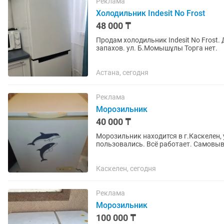
Реклама
Холодильник Indesit No Frost
48 000 ₸
Продам холодильник Indesit No Frost.
запахов. ул. Б.Момышұлы Торга нет.
Астана, сегодня
Реклама
Морозильник
40 000 ₸
Морозильник находится в г.Каскелен, 
пользовались. Всё работает. Самовыв
Каскелен, сегодня
Реклама
Морозильник
100 000 ₸