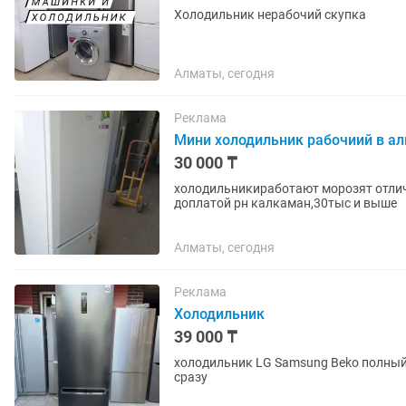
Холодильник нерабочий скупка
Алматы, сегодня
Реклама
Мини холодильник рабочиий в а
30 000 ₸
холодильникиработают морозят отлич
доплатой рн калкаман,30тыс и выше
Алматы, сегодня
Реклама
Холодильник
39 000 ₸
холодильник LG Samsung Beko полный р
сразу