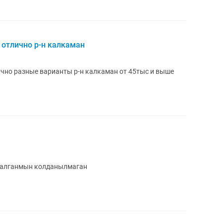
 отлично р-н калкаман
чно разные варианты р-н калкаман от 45тыс и выше
 алганмын колданылмаган