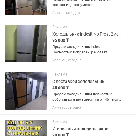
состоянии, торг уместен
Астана, сегодня
Реклама
Холодильник indesit No Frost 2метра
95 000 ₸
Продам холодильник Indesit -
Полностью исправен, работает
отлично. - Total No Frost —
Уральск, сегодня
размораживать не нужно. - Общий
объем 324 л — вместительный и
удобный. - Экономичный класс
Реклама
энергопотребления A. -...
С доставкой холодильник
45 000 ₸
Продам холодильники полностью
рабочий разные варианты от 45 тысяч
и выше пишите фото могу отправить
Алматы, сегодня
Реклама
Утилизация холодильников
20 000 ₸