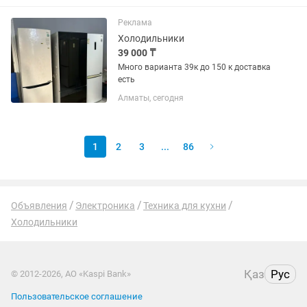
Реклама
Холодильники
39 000 ₸
Много варианта 39к до 150 к доставка
есть
Алматы, сегодня
1
2
3
...
86
Объявления
Электроника
Техника для кухни
Холодильники
Қаз
Рус
© 2012-2026, АО «Kaspi Bank»
Пользовательское соглашение