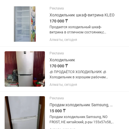
Реклама
Холодильник шкаф-витрина KLEO
170 000 ₸
Продается холодильный шкаф-
витрина в отличном состоянии,с
компрессором Embraco, который
Алматы, сегодня
считается надежным! Использовался
всего несколько месяцев, после чего не
эксплуатировался. ✔️ Полностью...
Реклама
Холодильник
170 000 ₸
🧊 ПРОДАЁТСЯ ХОЛОДИЛЬНИК 🧊
Холодильник в хорошем рабочем
состоянии 🤍 Красивый серебристый
Алматы, сегодня
цвет, отлично впишётся в
современную кухню. ✅ Работает
исправно ✅ Хорошо морозит ✅ Все
Реклама
функции работают как...
Продам холодильник Samsung, NO FROST, требуется ремонт
15 000 ₸
Продам холодильник Samsung, NO
FROST, НЕ китайский, р-ры 155х57х58,
морозилка исправна, холодильник