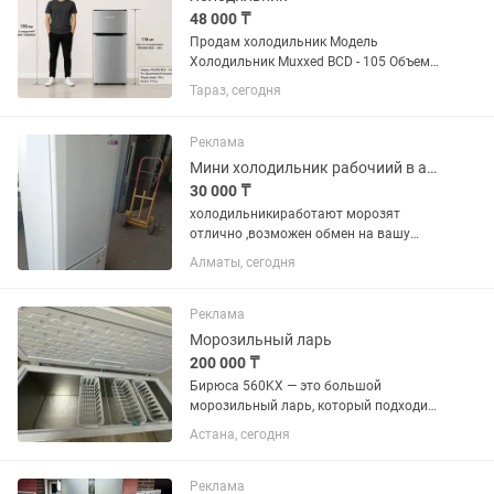
48 000 ₸
Продам холодильник Модель
Холодильник Muxxed BCD - 105 Объем
Общий полезный объем 105 л
Тараз, сегодня
Полезный объем холодильной камеры
73 л Полезный объем морозильной
камеры / НТО Уровень шума 40 дБ
Реклама
Автономное...
Мини холодильник рабочиий в алматы
30 000 ₸
холодильникиработают морозят
отлично ,возможен обмен на вашу
нерабочую с вашей доплатой рн
Алматы, сегодня
калкаман,30тыс и выше
Реклама
Морозильный ларь
200 000 ₸
Бирюса 560KX — это большой
морозильный ларь, который подходит
для хранения крупных запасов
Астана, сегодня
продуктов. Основные характеристики:
Общий объем: 510 л. Габариты (Ш × Г ×
В): 179 × 66,5 × 81 см. ...
Реклама