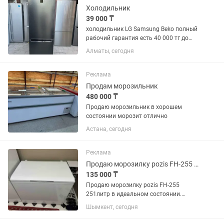
Холодильник
39 000 ₸
холодильник LG Samsung Beko полный
рабочий гарантия есть 40 000 тг до
150 000 тг много сразу
Алматы, сегодня
Реклама
Продам морозильник
480 000 ₸
Продаю морозильник в хорошем
состоянии морозит отлично
Астана, сегодня
Реклама
Продаю морозилку pozis FH-255 251литр в идеальном состоянии.
135 000 ₸
Продаю морозилку pozis FH-255
251литр в идеальном состоянии.
Хорошее качество данной модели и
Шымкент, сегодня
металл прочный и толстый 135тыс