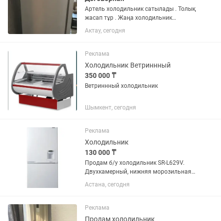
Артель холодильник сатылады . Толық
жасап тұр . Жаңа холодильник
сыйлыққа келуіне байланысты .
Актау, сегодня
Реклама
Холодильник Ветриннный
350 000 ₸
Ветриннный холодильник
Шымкент, сегодня
Реклама
Холодильник
130 000 ₸
Продам б/у холодильник SR-L629V.
Двухкамерный, нижняя морозильная
камера, система No Frost (не требует
Астана, сегодня
разморозки). Высота 179 см, ширина
82 см, глубина 72 см. Встроенный
диспенсер для охлаждения...
Реклама
Продам холодильник