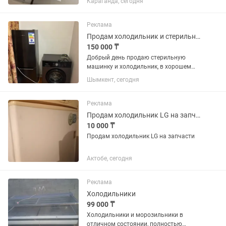
Караганда, сегодня
Реклама
Продам холодильник и стерильную машинку
150 000 ₸
Добрый день продаю стерильную
машинку и холодильник, в хорошем
состоянии с документами, продаю
Шымкент, сегодня
потому что периехал в квартиру а тут
всё есть, просто стоят пыляться, торг
присутствует ну если есть...
Реклама
Продам холодильник LG на запчасти
10 000 ₸
Продам холодильник LG на запчасти
Актобе, сегодня
Реклама
Холодильники
99 000 ₸
Холодильники и морозильники в
отличном состоянии, полностью