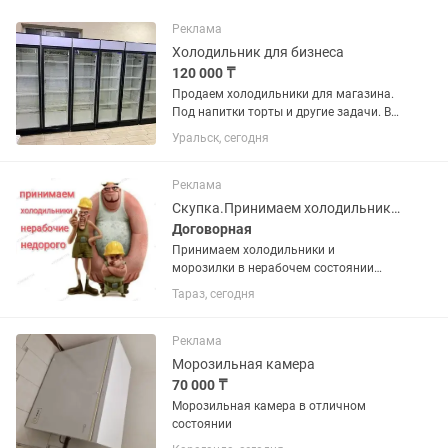
Реклама
Холодильник для бизнеса
120 000 ₸
Продаем холодильники для магазина.
Под напитки торты и другие задачи. В
отличном состоянии. В заправке не
Уральск, сегодня
нуждаются. Полки полный комплект.
Высота два метра 60х60 см глубина.
Температура хранения +4...
Реклама
Скупка.Принимаем холодильники и морозилки в нерабочем состоянии недорого
Договорная
Принимаем холодильники и
морозилки в нерабочем состоянии
недорого. Фотки для оценки можно
Тараз, сегодня
присылать . Поможем вынести старую
технику с этажей.
Реклама
Морозильная камера
70 000 ₸
Морозильная камера в отличном
состоянии