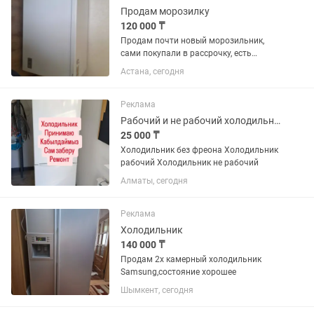
Продам морозилку
120 000 ₸
Продам почти новый морозильник,
сами покупали в рассрочку, есть
гарантия на 2 года. Находится в
Астана, сегодня
хорошем состоянии, все новое
работает хорошо. Срочно нужны
деньги
Реклама
Рабочий и не рабочий холодильник
25 000 ₸
Холодильник без фреона Холодильник
рабочий Холодильник не рабочий
Алматы, сегодня
Реклама
Холодильник
140 000 ₸
Продам 2х камерный холодильник
Samsung,состояние хорошее
Шымкент, сегодня