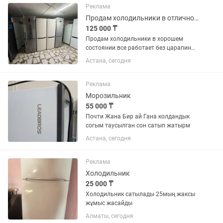
Реклама
Продам холодильники в отличном состоянии все работает
125 000 ₸
Продам холодильники в хорошем
состоянии все работает без царапин
без дефектов
Астана, сегодня
Реклама
Морозильник
55 000 ₸
Почти Жана Бир ай Гана колдандык
согым таусылган сон сатып жатырм
Астана, сегодня
Реклама
Холодильник
25 000 ₸
Холодильник сатылады 25мың жаксы
жұмыс жасайды
Алматы, сегодня