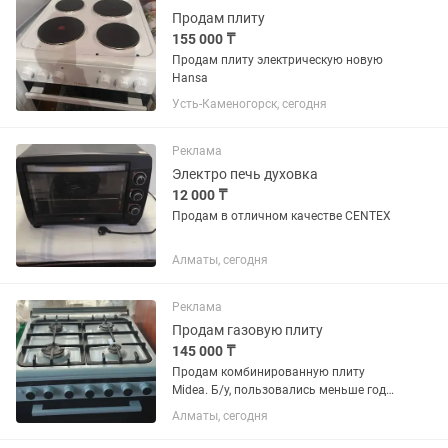
Продам плиту
155 000 ₸
Продам плиту электрическую новую
Hansa
Усть-Каменогорск, сегодня
Реклама
Электро печь духовка
12 000 ₸
Продам в отличном качестве CENTEX
Алматы, сегодня
Реклама
Продам газовую плиту
145 000 ₸
Продам комбинированную плиту
Midea. Б/у, пользовались меньше года.
Плита в хорошем состоянии. Духовка
Алматы, сегодня
электрическая, имеется два противня и
решетка, выдвижной ящик.