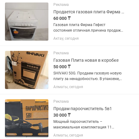
Реклама
Продается газовая плита Фирма Гефест.почти новая
60 000 ₸
Газовая плита Фирма Гефест
состояния отличная.причина продажи
переезд.
Актау, сегодня
Реклама
Газовая Плита новая в коробке
50 000 ₸
SHIVAKI 50G. Продаем газовую новую
плиту за ненадобностью. В упаковке,
не открывали. Самовывоз. Варочная
Алматы, сегодня
панель: газовая; Объем духовки: 65 л.;
Духовка: газовая; Управление:
механическое;...
Реклама
Продам пароочиститель 5в1
30 000 ₸
Мощный пароочиститель –
максимальная комплектация 11
насадок Универсальное решение для
Алматы, сегодня
уборки дома, автомобиля и техники!