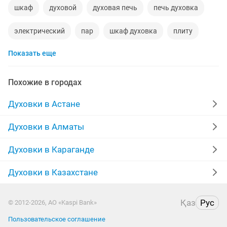
шкаф
духовой
духовая печь
печь духовка
электрический
пар
шкаф духовка
плиту
Показать еще
нужная
печка для
товары для
блюда
bosch
духовка плита
листа
газовка
Похожие в городах
плита с духовкой
духовк
варочные
Духовки в Астане
духовая плита
марка
договорная
тэн
Духовки в Алматы
духов
встраиваемый духовой шкаф
помощницы
Духовки в Караганде
печь для пиццы
bosh
Духовки в Казахстане
Қаз
Рус
© 2012-2026, АО «Kaspi Bank»
Пользовательское соглашение