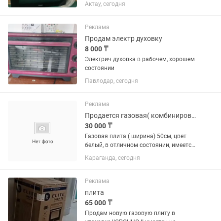
Қорабымен. Сапалы әрі сенімді
Актау, сегодня
техника. Бағасы келісімді.
Хабарласыңыз.доставка бар!!! Каспий
12-ай расрочкада қарастырылған!!!
Реклама
Продам электр духовку
8 000 ₸
Электрич духовка в рабочем, хорошем
состоянии
Павлодар, сегодня
Реклама
Продается газовая( комбинированная) плита
30 000 ₸
Газовая плита ( ширина) 50см, цвет
белый, в отличном состоянии, имеется
рабочая духовка.
Караганда, сегодня
Реклама
плита
65 000 ₸
Продам новую газовую плиту в