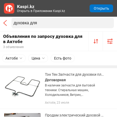
Kaspi.kz
Открыть
Открыть в Приложении Kaspi.kz
Объявления по запросу духовка для
в Актобе
3 объявления
Актобе
Цена
Есть фото
Тэн Тен Запчасти для духовки плиты печи конфорка мармит спираль
Договорная
В наличии запчасти для бытовой
техники: Стиральных машин,
Холодильников, Витрин,
Кондиционеров, Водонагревателей,
Актобе, 23 июля
Бойлеров, Духовок, Электроплит, СВЧ,
Пылесосов, Мясорубок.
Продам электрический духовой шкаф