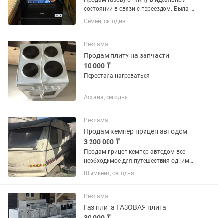
Продам газовую плиту в идеальном
состоянии в связи с переездом. Была в
аккуратной эксплуатации чуть больше
Семей, сегодня
месяца, практически новая! Духовкой
ни разу не пользовались. Есть
гарантийный талон....
Реклама
Продам плиту на запчасти
10 000 ₸
Перестала нагреваться
Астана, сегодня
Реклама
Продам кемпер прицеп автодом
3 200 000 ₸
Продам прицеп кемпер автодом все
необходимое для путешествия одним
словом однокомнатная квартира
Шымкент, сегодня
Имеется вода холодильник свет 12v
220w газ плита духовка плазменный
телевизор каналы отау тв...
Реклама
Газ плита ГАЗОВАЯ плита
30 000 ₸