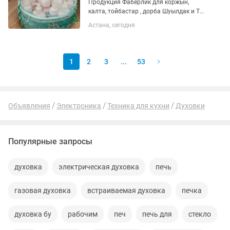
Продукция Фаберлик для коржын,
калта, тойбастар , дорба Шуылдак и ТД.
Продукция Фаберлик в наличии много
Астана, сегодня
товара есть, приходите и выбирайте
ассортимент богатый, выбор большой,
цены приемлемые. Обмен...
1
2
3
...
53
Объявления
Электроника
Техника для кухни
Духовки
Популярные запросы
духовка
электрическая духовка
печь
газовая духовка
встраиваемая духовка
печка
духовка бу
рабочим
печ
печь для
стекло