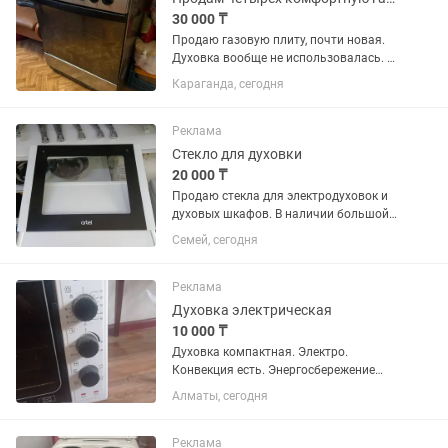
30 000 ₸
Продаю газовую плиту, почти новая.
Духовка вообще не использовалась. В
духовке есть гриль. Состояние
Караганда, сегодня
отличное.
Реклама
Стекло для духовки
20 000 ₸
Продаю стекла для электродуховок и
духовых шкафов. В наличии большой
ассортимент. Есть стекла для
Семей, сегодня
варочных панелей.
Реклама
Духовка электрическая
10 000 ₸
Духовка компактная. Электро.
Конвекция есть. Энергосбережение
класс А экономит электроэнергию.
Алматы, сегодня
Есть формы прямоугольные 2 штуки.
+1 решетка В подарок даю большую
форму круглая для пиццы.
Реклама