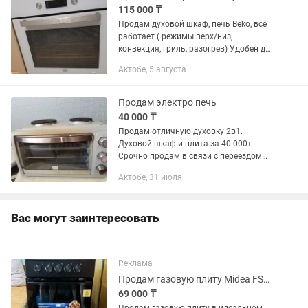
115 000 ₸
Продам духовой шкаф, печь Beko, всё
работает ( режимы верх/низ,
конвекция, гриль, разогрев) Удобен для
тех кто имеет кондитерскую или кто
Актобе, 5 августа
работает с выпечкой) Состояние
отличное, имеется 2 противень...
Продам электро печь
40 000 ₸
Продам отличную духовку 2в1.
Духовой шкаф и плита за 40.000т
Срочно продам в связи с переездом
качественную и объемную духовку 2 в
Актобе, 31 июля
1 (сверху расположена плита). Техника
б/у, ухоженная, работает без...
Вас могут заинтересовать
Реклама
Продам газовую плиту Midea FSC-506AB
69 000 ₸