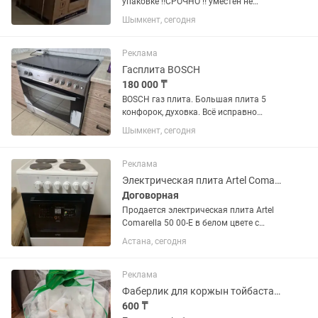
упаковке ‼️СРОЧНО ‼️ уместен не
большой торг.
Шымкент, сегодня
Реклама
Гасплита BOSCH
180 000 ₸
BOSCH газ плита. Большая плита 5
конфорок, духовка. Всё исправно
работает.
Шымкент, сегодня
Реклама
Электрическая плита Artel Comarella 50 00-E с духовкой
Договорная
Продается электрическая плита Artel
Comarella 50 00-E в белом цвете с
тонированным дверным стеклом. 50см
Астана, сегодня
в ширину, 4 чугунные конфорки,
духовка с 2 противнями, хорошо и
быстро нагревается. Все ручки...
Реклама
Фаберлик для коржын тойбастар Шуылдак Калта
600 ₸