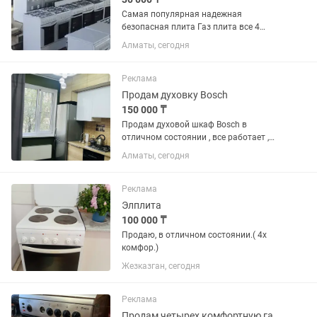
Самая популярная надежная
безопасная плита Газ плита все 4
конфорки газовые, ДУХОВКА ГАЗОВАЯ
Алматы, сегодня
Все ИДЕАЛЬНОМ СОСТОЯНИЕ все
работает Бу от 30000 и выше Почти
новая от 40 -50 тыс и выше ЦЕНА...
Реклама
Продам духовку Bosch
150 000 ₸
Продам духовой шкаф Bosch в
отличном состоянии , все работает ,
чистая ухоженная, без повреждений, в
Алматы, сегодня
ремонте не была, классическая 535
модель не всегда легко ее найти в
продаже
Реклама
Элплита
100 000 ₸
Продаю, в отличном состоянии.( 4х
комфор.)
Жезказган, сегодня
Реклама
Продам четырех комфортную газовую плиту