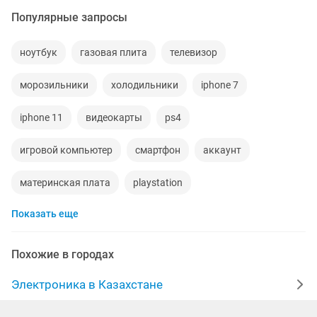
Популярные запросы
ноутбук
газовая плита
телевизор
морозильники
холодильники
iphone 7
iphone 11
видеокарты
ps4
игровой компьютер
смартфон
аккаунт
материнская плата
playstation
Показать еще
стиральная машина
apple watch
беспроводные наушники
наушники
процессор
Похожие в городах
ddr2
айфон
gtx
macbook
компьютер
Электроника в Казахстане
пылесос
ipad 2
колонки
телефон