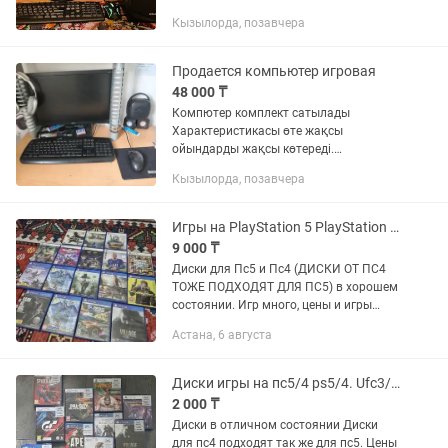
Устанолевны игры GTA5 и 8других
Кызылорда, позавчера
Продается компьютер игровая
48 000 ₸
Компютер комплект сатылады
Характеристикасы өте жақсы
ойындарды жақсы көтереді.
Характеристика Core i3 .озу 8 гб+ , Hdd
Кызылорда, позавчера
Gb Ойындарымен Gta 5,Call of duty 2,
FiFa 9, Cs Go 1.6, Mortal Combat,Mafia...
Игры на PlayStation 5 PlayStation 4 Диски Gta5 Призрак Цусимы Фифа
9 000 ₸
Диски для Пс5 и Пс4 (ДИСКИ ОТ ПС4
ТОЖЕ ПОДХОДЯТ ДЛЯ ПС5) в хорошем
состоянии. Игр много, цены и игры
снизу. Почти все диски поддерживают
Астана, 6 августа
русский язык, оригинальные и с
коробкой! Ghost of tsushima /...
Диски игры на пс5/4 ps5/4. Ufc3/4 fc fifa 21/20/23 gta5 mk
2 000 ₸
Диски в отличном состоянии Диски
для пс4 подходят так же для пс5. Цены