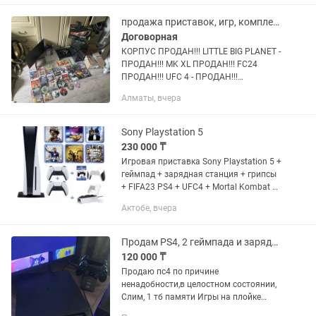
продажа приставок, игр, комплектующих,
Договорная
КОРПУС ПРОДАН!!! LITTLE BIG PLANET -
ПРОДАН!!! MK XL ПРОДАН!!! FC24
ПРОДАН!!! UFC 4 - ПРОДАН!!!
Playstation 4 - ПРОДАН!!! продаются
Алматы, вчера
плейстейшен playstation 3: 45000тг
playstation 3 super slim...
Sony Playstation 5
230 000 ₸
Игровая приставка Sony Playstation 5 +
геймпад + зарядная станция + грипсы
+ FIFA23 PS4 + UFC4 + Mortal Kombat 11
ultimate + GTA5 + Call of duty Cold War +
Актобе, вчера
Need for speed Heat
Продам PS4, 2 геймпада и зарядка к ним в подарок
120 000 ₸
Продаю пс4 по причине
ненадобности,в целостном состоянии,
Слим, 1 тб памяти Игры на плойке
GTA5 FIFA23 UFS4 MORTAL KOMBAT 11