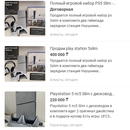
аккаунтов напишу пароли 1)Call Of
Полный игровой набор PS5 Slim - в комплекте два геймпада, зарядная станция
Duty...
Договорная
Продается полный игровой набор ps
5slim в комплекте два геймпада
зарядная станция Наушники
специально для PS5 Sony INZONE h9
Алматы, сегодня
(цена на каспи 110тыс.тенге) В
идеальном состоянии любые проверки
С...
Продам play station 5slim
400 000 ₸
Продается полный игровой набор ps
5slim в комплекте два геймпада
зарядная станция Наушники
специально для ps5 sony inzone h9
Алматы, сегодня
(цена на каспи 110тыс.тенге) В
идеальном состоянии любые проверки
С...
Playstation 5 пс5 Slim с дисководом
220 000 ₸
Playstation 5 пс5 Slim с дисководом в
комплекте идет 2 оригинал джойстика
и в подарок куллер Есть игры: UFC5
FIFA24 FC25 FC26 Mortal kombat1 GTA5
Караганда, сегодня
220000тг торг обмен есть