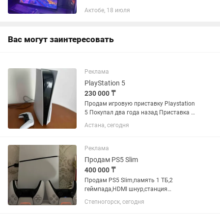
других игр. Характеристики: Intel Core
Актобе, 18 июля
i5-10400F (новый) NVIDIA GeForce RTX
3050 8...
Вас могут заинтересовать
Реклама
PlayStation 5
230 000 ₸
Продам игровую приставку Playstation
5 Покупал два года назад Приставка и
джойстик полностью в исправном
Астана, сегодня
состоянии Не вскрывалась и на
ремонте не была, все пломбы на месте
Пользовался исключительно...
Реклама
Продам PS5 Slim
400 000 ₸
Продам PS5 Slim,память 1 ТБ,2
геймпада,HDMI шнур,станция
охлаждения(и зарядные входы
Степногорск, сегодня
встроены).Коробка,документ.Нету еще
года.В комплекте идет 18 игр. От всех