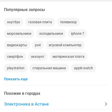
Популярные запросы
ноутбук
газовая плита
телевизор
морозильники
холодильники
iphone 7
видеокарты
ps4
игровой компьютер
смартфон
аккаунт
материнская плата
playstation
стиральная машина
apple watch
Показать еще
беспроводные наушники
наушники
обмен
процессор
ddr2
gtx
macbook
компьютер
Похожие в городах
пылесос
ipad 2
колонки
телефон
Электроника в Астане