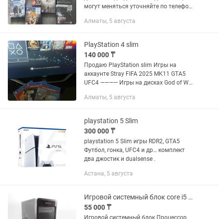
могут меняться уточняйте по телефону
В наличий больше чем на фото Есть
Алматы, 5 августа
новые и бу Есть обмен Есть так же док
станций и прочие...
PlayStation 4 slim
140 000 ₸
Продаю PlayStation slim Игры на
аккаунте Stray FIFA 2025 MK11 GTA5
UFC4 ———— Игры на дисках God of War
Red dead redemption 2 The last of us
Алматы, 5 августа
———— В комплекте отдам два
геймпада, сумку абсолютно...
playstation 5 Slim
300 000 ₸
playstation 5 Slim игры RDR2, GTA5
Футбол, гонка, UFC4 и др… комплект
два джостик и dualsense .
Астана, 5 августа
Игровой системный блок core i5 3470
55 000 ₸
Игровой системный блок Процессор