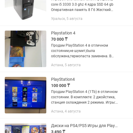
core i5 3330 3.0 ghz 4 ядра SSD 64 gb
Оперативная память 8 Гб Жесткий
диск 500 гб Видеокарта GT 630 2 gb
Уральск, 5 августа
Отлично тянет современные игры GTA5
итд
Playstation 4
70 000 ₸
Продам PlayStation 4 в отличном
состоянии,не шумит,была
обслужена,термопаста заменена. В
комплекте 2 джойстика и 3 игры:
Астана, 5 августа
Gta5,fc25,mortal combat 11 ultimate
Цена 70000
PlayStation4
100 000 ₸
Продам PlayStation 4 (1Tb) в отличном
состоянии. В комплекте: 2 джойстика,
станция охлаждения 2 режима. Игры:
GTA5, MK11 ultimate, Hitman3, eFootball,
Астана, 4 августа
NBA2019(на диске), Horizon
ZeroDown(на диске,...
Диски на PS4/PS5 Игры для PlayStation 4 PlayStation 5
3 490 ₸