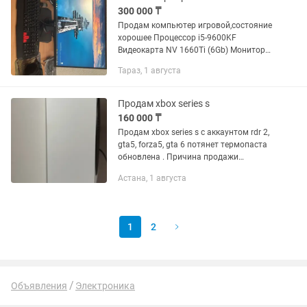
300 000 ₸
Продам компьютер игровой,состояние
хорошее Процессор i5-9600KF
Видеокарта NV 1660Ti (6Gb) Монитор
Asus на 165 Гц 1920х1080 Память 1Т В
Тараз, 1 августа
комплекте с клавиатурой,мышкой(ROG
Strix Impact II) и...
Продам xbox series s
160 000 ₸
Продам xbox series s с аккаунтом rdr 2,
gta5, forza5, gta 6 потянет термопаста
обновлена . Причина продажи
приобретение ps5 или обмен на mac
Астана, 1 августа
1
2
Объявления
Электроника