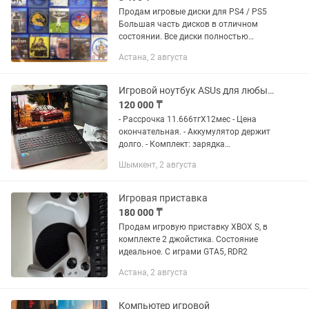
Продам игровые диски для PS4 / PS5
Большая часть дисков в отличном
состоянии. Все диски полностью
исправны, без проблем читаются и
Астана, 2 августа
устанавливаются. Возможна проверка
перед покупкой. В наличии: • God...
Игровой ноутбук ASUs для любых задач
120 000 ₸
- Рассрочка 11.666тгХ12мес - Цена
окончательная. - Аккумулятор держит
долго. - Комплект: зарядка
оригинальная, сумка, мышка игровая,
Шымкент, 2 августа
коврик. - Процессор i7-4 поколение (4
ядер 8 поток) с разгоном...
Игровая приставка
180 000 ₸
Продам игровую приставку XBOX S, в
комплекте 2 джойстика. Состояние
идеальное. С играми GTA5, RDR2
Астана, 2 августа
Компьютер игровой