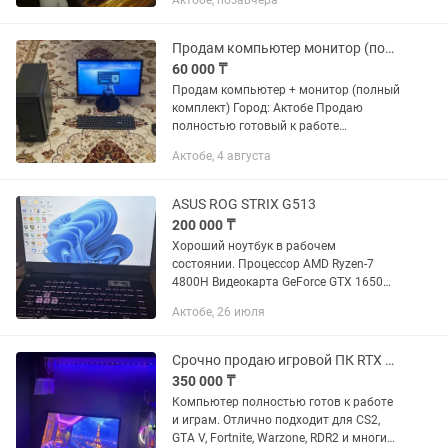
Актобе, позавчера
PS5 PS4 Пo вcем вопросам писать p,
instagram Прeдоcтавляю уcлугу...
Продам компьютер монитор (полный комплект)
60 000 ₸
Продам компьютер + монитор (полный
комплект) Город: Актобе Продаю
полностью готовый к работе
компьютер с монитором, подойдёт для
Актобе, 4 августа
дома, учёбы и офиса. Характеристики:
•Процессор: AMD Athlon...
ASUS ROG STRIX G513
200 000 ₸
Хороший ноутбук в рабочем
состоянии. Процессор AMD Ryzen-7
4800H Видеокарта GeForce GTX 1650
4gb SSD:512gb CS2,DOTA,Pubg,GTA все
Актобе, 26 июля
тянет отлично
Срочно продаю игровой ПК RTX 3050 полный комплект!
350 000 ₸
Компьютер полностью готов к работе
и играм. Отлично подходит для CS2,
GTA V, Fortnite, Warzone, RDR2 и многих