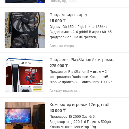
Павлодар, вчера
ULTIMATE NEED FOR SPEED HOT PURSUI
REMASTERED Также имеются диски с...
Продам видеокарту
15 000 ₸
Gigabyt Gtx650 ti 2 gb Шина 128бит
Видеопамять 2гб gddr5 В играх 60 -65
градусов больше не греется,
качесттвенно ставлена система
Алматы, вчера
охлаждения! Энергопотребления 110
ватт, нужен блок 500 ватт,...
Продается PlayStation 5 с играми и плюс 2 контроллера Dualsense PS5/ПС5
275 000 ₸
Продается PlayStation 5 + игры + 2
контроллера Dualsense. Как новый!
Любые проверки… Список игр: 1. FC26
2. FC25 3. FC24 4. FC23 5. UFC5 6. UFC4
Атырау, позавчера
7. Mortal Kombat™ 1 8. Mortal Kombat 11
- Ultimate...
Компьютер игровой 12игр, гта5
43 000 ₸
Процессор. I5 2500 Озу- 6гб
Видеокарта- gt220 1гб Память 500gb
Клава мышка. Монитор 19д