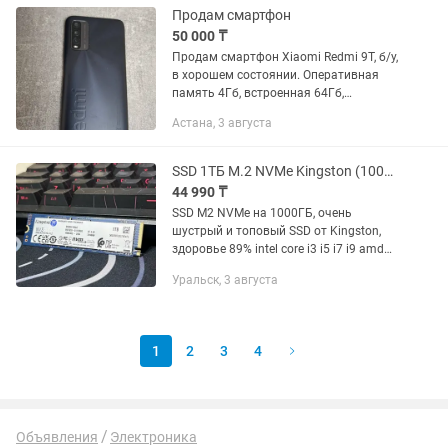
Продам смартфон
50 000 ₸
Продам смартфон Xiaomi Redmi 9T, б/у,
в хорошем состоянии. Оперативная
память 4Гб, встроенная 64Гб,
процессор 8-ядерный с частотой
Астана, 3 августа
2,4ГГц, дисплей 6,53 дюйм (разрешение
2340×1080), с разрешением...
SSD 1ТБ M.2 NVMe Kingston (1000GB)
44 990 ₸
SSD M2 NVMe на 1000ГБ, очень
шустрый и топовый SSD от Kingston,
здоровье 89% intel core i3 i5 i7 i9 amd
ryzen 3 ryzen 5 ryzen 7 ryzen 9 ryzen 5600
Уральск, 3 августа
5600x 5600g 5500 3600 3600x 3500
3500x lga 1200 lga...
1
2
3
4
Объявления
Электроника