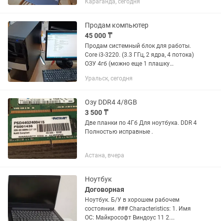
Караганда, сегодня
все...кроме дисковода... Открывает ...но
не читает.
Продам компьютер
45 000 ₸
Продам системный блок для работы.
Core i3-3220. (3.3 ГГц, 2 ядра, 4 потока)
ОЗУ 4гб (можно еще 1 плашку
добавить). Жесткий диск 500 Гб.
Уральск, сегодня
Видеокарта отсутствует (можно
поставить, и играть)
Озу DDR4 4/8GB
3 500 ₸
Две планки по 4Гб Для ноутбука. DDR 4
Полностью исправные .
Астана, вчера
Ноутбук
Договорная
Ноутбук. Б/У в хорошем рабочем
состоянии. ### Characteristics: 1. Имя
ОС: Майкрософт Виндоус 11 2.