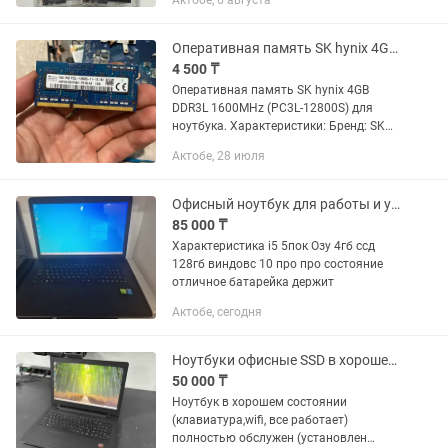
Актобе, 6 августа
Оперативная память SK hynix 4GB DDR3L 1600MHz (PC3L-12800S) для ноутбука.
4 500 ₸
Оперативная память SK hynix 4GB
DDR3L 1600MHz (PC3L-12800S) для
ноутбука. Характеристики: Бренд: SK
hynix Объем: 4 ГБ Тип памяти: DDR3L
Актобе, 28 июля
SO-DIMM Частота: 1600 МГц (PC3L-
12800S) Модель:...
Офисный ноутбук для работы и учёбы
85 000 ₸
Характеристика i5 5пок Озу 4гб ссд
128гб виндовс 10 про про состояние
отличное батарейка держит
Актобе, сегодня
Ноутбуки офисные SSD в хорошем состоянии
50 000 ₸
Ноутбук в хорошем состоянии
(клавиатура,wifi, все работает)
полностью обслужен (установлен