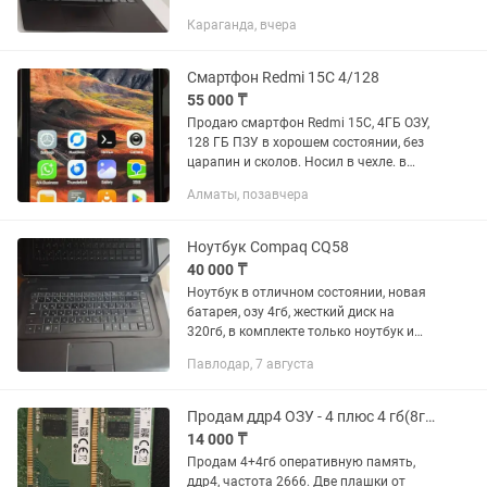
Изготовитель: Леново 3. Тип разряда:
Караганда, вчера
х64 4. Процессор: Intel(R) Celeron(R)
4205U @ 1.80GHz, 1800...
Смартфон Redmi 15C 4/128
55 000 ₸
Продаю смартфон Redmi 15C, 4ГБ ОЗУ,
128 ГБ ПЗУ в хорошем состоянии, без
царапин и сколов. Носил в чехле. в
комплекте коробка, смарт, зарядное
Алматы, позавчера
устройство Подойдут как рабочий
телефон или запасной...
Ноутбук Compaq CQ58
40 000 ₸
Ноутбук в отличном состоянии, новая
батарея, озу 4гб, жесткий диск на
320гб, в комплекте только ноутбук и
зарядка оригинальная. Цена
Павлодар, 7 августа
окончательная, без торга.
Продам ддр4 ОЗУ - 4 плюс 4 гб(8гб) оперативная память, 2666 частота
14 000 ₸
Продам 4+4гб оперативную память,
ддр4, частота 2666. Две плашки от