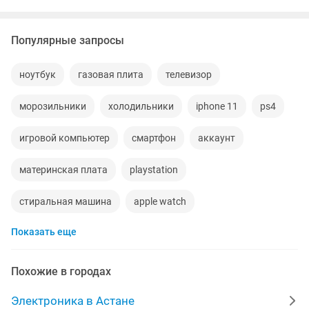
Популярные запросы
ноутбук
газовая плита
телевизор
морозильники
холодильники
iphone 11
ps4
игровой компьютер
смартфон
аккаунт
материнская плата
playstation
стиральная машина
apple watch
Показать еще
беспроводные наушники
наушники
обмен
процессор
ddr2
macbook
компьютер
gtx
Похожие в городах
пылесос
ipad 2
колонки
телефон
Электроника в Астане