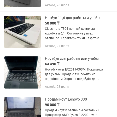
свежий виндовс и все необходимые
Актобе, 28 июля
программы) Цена окончательная
Характеристики Lenovo : Процессор
AMD...
Нетбук 11,6 для работы и учёбы
50 000 ₸
Classmate T304 полный комплект
коробка и б/п. Состояние у всех
отличное. Характеристики на фотке.
Ssd m2 128gb Озу 4гб
Актобе, 27 июля
Ноутбук для работы или учебы
64 490 ₸
Ноутбук Acer EX2519-C93M. Покупался
для учебы. Продаю т.к. лежит без
надобности. Хорошо подойдёт для
учебы или офисной работы. В
Актобе, 23 июля
комплекте зарядное устройство
Характеристики: Дисплей: 15.6...
Продам ноут Lenovo 330
90 000 ₸
Продам ноут в отличном состоянии
Процессор AMD Ryzen 3 2200U with