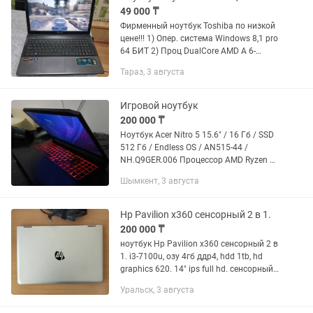
49 000 ₸
Фирменный ноутбук Toshiba по низкой
цене!!! 1) Опер. система Windows 8,1 pro
64 БИТ 2) Проц DualCore AMD A 6-
4400М 3) ОЗУ 4Гб 4) Видюха AMD
Тараз, 3 августа
Radeon HD 7520G 5) HDD 500гб 6)
Диагональ 15-15,6"" 7)...
Игровой ноутбук
200 000 ₸
Ноутбук Acer Nitro 5 15.6" / 16 Гб / SSD
512 Гб / Endless OS / AN515-44 /
NH.Q9GER.006 Процессор AMD Ryzen 5
4600H (3.00GHz) Оперативная память
Шымкент, 3 августа
16гб Видеокарта Nvidia GTX 1650 4гб В
идеальном...
Hp Pavilion x360 сенсорный 2 в 1.
200 000 ₸
ноутбук Hp Pavilion x360 сенсорный 2 в
1. i3-7100u, озу 4гб ддр4, hdd 1tb, hd
graphics 620. 14" ips full hd. сенсорный
экран, поворот на 360градусов, можно
Уральск, 3 августа
использовать как планшет. windows
10. в...