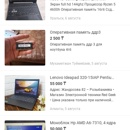
Экран full hd 144ghz Процессор Ryzen 5
4600h Оперативная память 16гб Ссд
512гб Nvidia 1650 GTX 4гб В отличном
Уральск, 6 августа
состоянии Игры тянет хорошо Заряд
держит
Оперативная память ддр3
2 500 ₸
Оперативная память ддр 3 для
ноутбука 4гб
Мухаметжан Туймебаев, 5 августа
Lenovo Ideapad 320-15IAP Pentium N4200 HDD 500GB Магазин Red Geek
55 000 ₸
Адрес: Жандосова 82 – Розыбакиева •
Магазин Электронной техники Red Geek
• Цена указана только при наличной
оплате. цена указана уже со скидкой,
Алматы, 5 августа
от суммы которая на витрине •
Рассрочка 0-0-12 •...
Моноблок Hp AMD A6-7310, 4 ядра
50 000 ₸