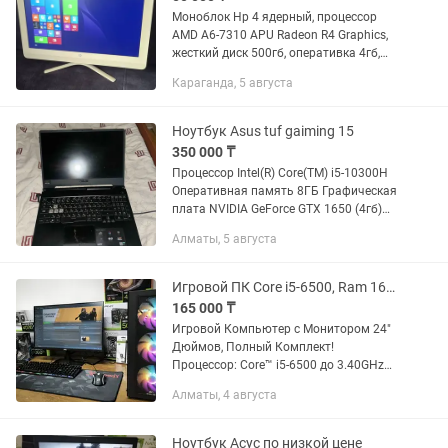
Моноблок Hp 4 ядерный, процессор
AMD A6-7310 APU Radeon R4 Graphics,
жесткий диск 500гб, оперативка 4гб,
диагональ экрана 21.5, Windows 8,
Караганда, 5 августа
смотрите все на фото, Моноблок в
очень хорошем состоянии все...
Ноутбук Asus tuf gaiming 15
350 000 ₸
Процессор Intel(R) Core(TM) i5-10300H
Оперативная память 8ГБ Графическая
плата NVIDIA GeForce GTX 1650 (4гб)
Память 477гб 64-разрядная
Алматы, 5 августа
опреационная система Зарядка своя.
Все целое. Работает хорошо....
Игровой ПК Core i5-6500, Ram 16Gb, ssd 256gb, hdd 500gb, GTX1050Ti 4Gb.
165 000 ₸
Игровой Компьютер с Монитором 24"
Дюймов, Полный Комплект!
Процессор: Core™ i5-6500 до 3.40GHz
4C/8Th Материнская Плата: ASRock
Алматы, 4 августа
H110M-DVR Оперативная память:
(ОЗУ): 16Гб (2x8) DDR4 Видеокарта:...
Ноутбук Асус по низкой цене