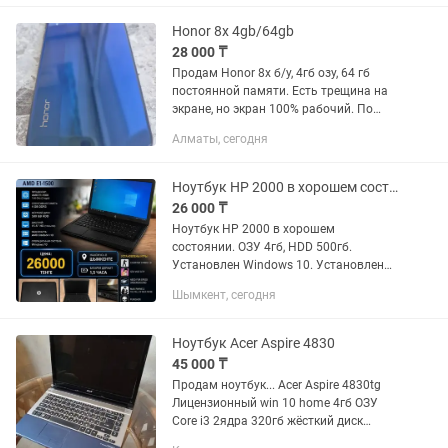
Honor 8x 4gb/64gb
28 000 ₸
Продам Honor 8x б/у, 4гб озу, 64 гб
постоянной памяти. Есть трещина на
экране, но экран 100% рабочий. По
корпусу состояние отличное. Без
Алматы, сегодня
зарядки.
Ноутбук HP 2000 в хорошем состоянии
26 000 ₸
Ноутбук HP 2000 в хорошем
состоянии. ОЗУ 4гб, HDD 500гб.
Установлен Windows 10. Установлен
Microsoft office, Ncalayer, Yandex
Шымкент, сегодня
браузер. Установлены игры CS 1.6, GTA
Vice city, Underground, Maxx Payne...
Ноутбук Acer Aspire 4830
45 000 ₸
Продам ноутбук... Acer Aspire 4830tg
Лицензионный win 10 home 4гб ОЗУ
Core i3 2ядра 320гб жёсткий диск
128мб видеоадаптер Работает