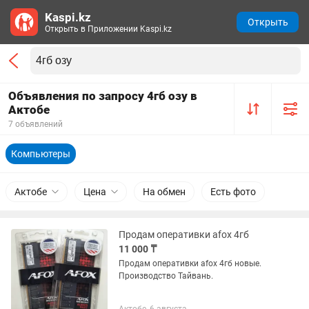
Kaspi.kz
Открыть
Открыть в Приложении Kaspi.kz
Объявления по запросу 4гб озу в
Актобе
7 объявлений
Компьютеры
Актобе
Цена
На обмен
Есть фото
Продам оперативки afox 4гб
11 000 ₸
Продам оперативки afox 4гб новые.
Производство Тайвань.