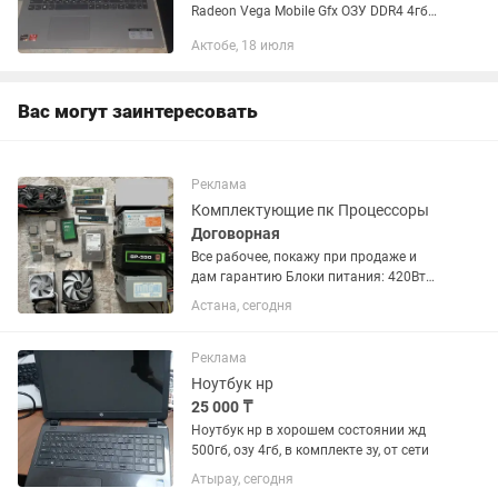
Radeon Vega Mobile Gfx ОЗУ DDR4 4гб
Видеокарта AMD Radeon 535(2gb), AMD
Актобе, 18 июля
Radeon Vega 3 Graphics (242mb)
Жёсткий диск 480GB SSD...
Вас могут заинтересовать
Реклама
Комплектующие пк Процессоры
Договорная
Все рабочее, покажу при продаже и
дам гарантию Блоки питания: 420Вт
Цена 5000 500Вт 6 пин. Цена 7000
Астана, сегодня
550Вт Gamemax GP-550 6+2 6+2 пин
Цена 15000 Корпус компьютера Цена
500 за один...
Реклама
Ноутбук нр
25 000 ₸
Ноутбук нр в хорошем состоянии жд
500гб, озу 4гб, в комплекте зу, от сети
Атырау, сегодня