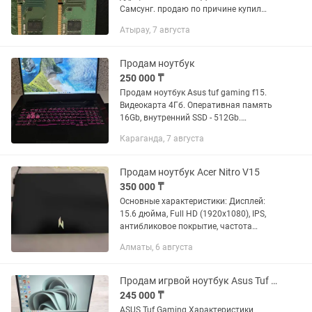
Самсунг. продаю по причине купил
побольше объем, эти полностью
Атырау, 7 августа
рабочие и использовались на
домашнем пк
Продам ноутбук
250 000 ₸
Продам ноутбук Asus tuf gaming f15.
Видеокарта 4Гб. Оперативная память
16Gb, внутренний SSD - 512Gb.
Остальные детали на фото. Ноутбук в
Караганда, 7 августа
отличном состоянии. Работает без
нареканий. Из минусов нет...
Продам ноутбук Acer Nitro V15
350 000 ₸
Основные характеристики: Дисплей:
15.6 дюйма, Full HD (1920x1080), IPS,
антибликовое покрытие, частота
обновления до 144 Гц. Процессоры:
Алматы, 6 августа
Intel Core i5/i7 13-го поколения
(например, 13420H) или AMD...
Продам игрвой ноутбук Asus Tuf Gaming
245 000 ₸
ASUS Tuf Gaming Характеристики