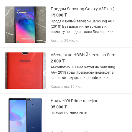
Продам Samsung Galaxy A8Plus (2018)
15 000 ₸
Продам целый телефон Samsung A8+
(2018) Без царапин, не вскрытый,
ремонту не подвергался Без коробки и
зарядки , торг есть
Астана, 29 июля
Абсолютно НОВЫЙ чехол на Samsung A6+
2 000 ₸
Абсолютно НОВЫЙ чехол на Samsung
A6+ 2018 года Прекрасно подойдет в
качестве подарка - или себе, или в
подарок другому человеку . - очень
Караганда, 16 июля
хорошо, плотно облегает телефон - в
руке лежит отлично - не...
Huawei Y6 Prime телефон
35 000 ₸
Huawei Y6 Prime 2018