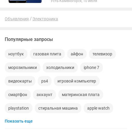
Усть-Каменогорск, 10 июля
Объявления
Электроника
Популярные запросы
ноутбук
газовая плита
айфон
телевизор
морозильники
холодильники
iphone 7
видеокарты
ps4
игровой компьютер
смартфон
аккаунт
материнская плата
playstation
стиральная машина
apple watch
Показать еще
беспроводные наушники
наушники
процессор