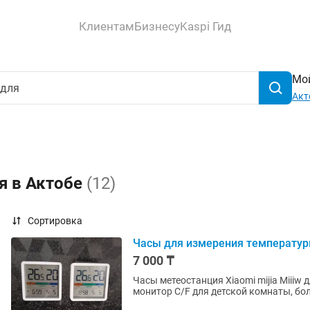
Клиентам
Бизнесу
Kaspi Гид
Мой
Акт
я в Актобе
(12)
Сортировка
Часы для измерения температур
7 000 ₸
Часы метеостанция Xiaomi mijia Miiiw
монитор C/F для детской комнаты, бо