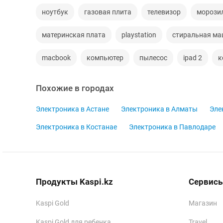
ноутбук
газовая плита
телевизор
морози
материнская плата
playstation
стиральная м
macbook
компьютер
пылесос
ipad 2
к
Похожие в городах
Электроника в Астане
Электроника в Алматы
Эле
Электроника в Костанае
Электроника в Павлодаре
Продукты Kaspi.kz
Сервисы
Kaspi Gold
Магазин
Kaspi Gold для ребенка
Travel