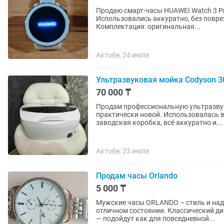
Продаю смарт-часы HUAWEI Watch 3 Pr
Использовались аккуратно, без повре
Комплектация: оригинальная...
Актобе, 24 июля
Ультразвуковая мойка Codyson 
70 000 ₸
Продам профессиональную ультразвук
практически новой. Использовалась всего один раз для проверки. Полный комплект,
заводская коробка, всё аккуратно и...
Актобе, 23 июля
Продам часы Orlando
5 000 ₸
Мужские часы ORLANDO – стиль и надёжность Продам стильные мужские
отличном состоянии. Классический д
— подойдут как для повседневной...