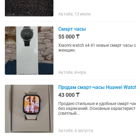
Актобе, 13 июля
Смарт часы
55 000 ₸
Xiaomi watch s4 41 новые смарт часы
женщин.
Актобе, вчера
Продам смарт-часы Huawei Watch 
43 000 ₸
Продаю стильные и удобные смарт-часы
без нареканий. Основные характеристи
(светлый...
Актобе, 4 августа