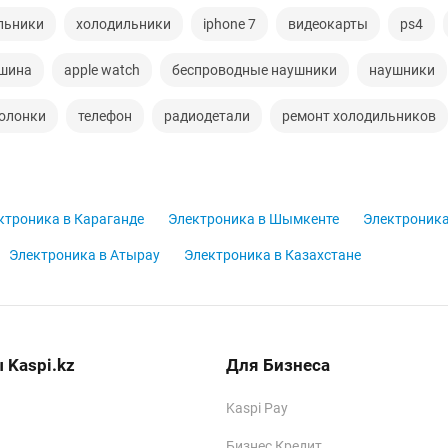
льники
холодильники
iphone 7
видеокарты
ps4
ашина
apple watch
беспроводные наушники
наушники
олонки
телефон
радиодетали
ремонт холодильников
ктроника в Караганде
Электроника в Шымкенте
Электроника
Электроника в Атырау
Электроника в Казахстане
 Kaspi.kz
Для Бизнеса
Kaspi Pay
Бизнес Кредит