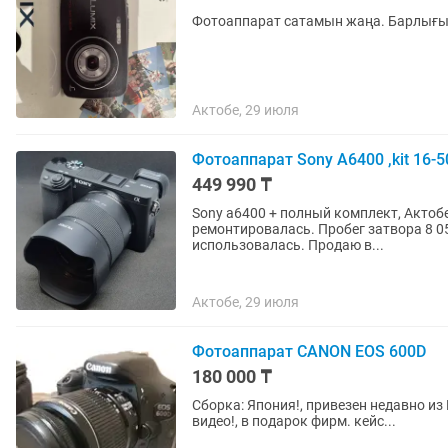
Фотоаппарат сатамын жаңа. Барлығы 
Актобе, 29 июля
Фотоаппарат Sony A6400 ,kit 16-50, 
449 990 ₸
Sony a6400 + полный комплект, Актобе
ремонтировалась. Пробег затвора 8 05
использовалась. Продаю в...
Актобе, 29 июля
Фотоаппарат CANON EOS 600D
180 000 ₸
Сборка: Япония!, привезен недавно из
видео!, в подарок фирм. кейс...