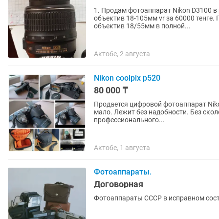
1. Продам фотоаппарат Nikon D3100 в
объектив 18-105мм vr за 60000 тенге. 
объектив 18/55мм в полной...
Актобе, 2 августа
Nikon coolpix p520
80 000 ₸
Продается цифровой фотоаппарат Niko
мало. Лежит без надобности. Без сколов, потёртостей и царапин. Работает безупречно. Снимки
профессионального...
Актобе, 1 августа
Фотоаппараты.
Договорная
Фотоаппараты СССР в исправном состоя