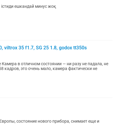
істиди ешкандай минус жоқ
viltrox 35 f1.7, SG 25 1.8, godox tt350s
 Камера в отличном состоянии — ни разу не падала, не
8 кадров, это очень мало, камера фактически не
 Европы, состояние нового прибора, снимает еще и