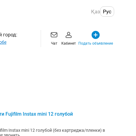
Қаз
Рус
 город:
обе
Чат
Кабинет
Подать объявление
ujifilm Instax mini 12 голубой
ilm Instax mini 12 голубой (без картриджа/пленки) в
е звонить.