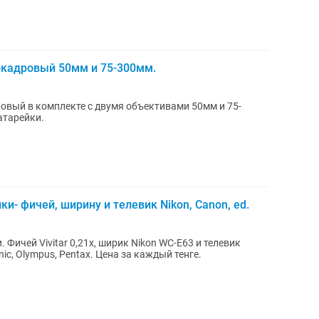
окадровый 50мм и 75-300мм.
овый в комплекте с двумя объективами 50мм и 75-
атарейки.
и- фичей, ширину и телевик Nikon, Canon, ed.
Фичей Vivitar 0,21x, ширик Nikon WC-E63 и телевик
Nikon TC-E3ED для Canon, Sony, Panasonic, Olympus, Pentax. Цена за каждый тенге.