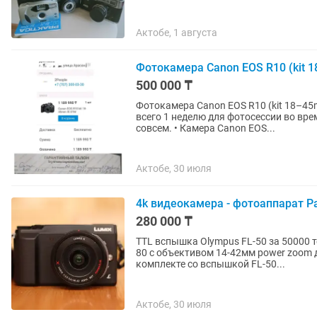
Актобе, 1 августа
Фотокамера Canon EOS R10 (kit 
500 000 ₸
Фотокамера Canon EOS R10 (kit 18–45
всего 1 неделю для фотосессии во вре
совсем. • Камера Canon EOS...
Актобе, 30 июля
4k видеокамера - фотоаппарат P
280 000 ₸
TTL вспышка Olympus FL-50 за 50000 т
80 с объективом 14-42мм power zoom 
комплекте со вспышкой FL-50...
Актобе, 30 июля