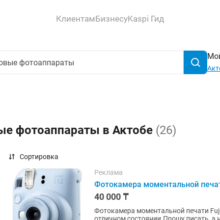
Клиентам
Бизнесу
Kaspi Гид
Мой
Акт
ые фотоаппараты в Актобе
(26)
Сортировка
Реклама
Фотокамера моментальной печати F
40 000 ₸
Фотокамера моментальной печати Fujif
отличном состоянии.Прошу писать, а н