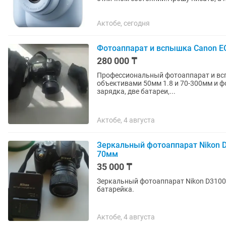
Актобе, сегодня
Фотоаппарат и вспышка Canon EO
280 000 ₸
Профессиональный фотоаппарат и вспышка Canon EOS 6D, 20Мpix. В компл
объективами 50мм 1.8 и 70-300мм и ф
зарядка, две батареи,...
Актобе, 4 августа
Зеркальный фотоаппарат Nikon D
70мм
35 000 ₸
Зеркальный фотоаппарат Nikon D3100.
батарейка.
Актобе, 4 августа