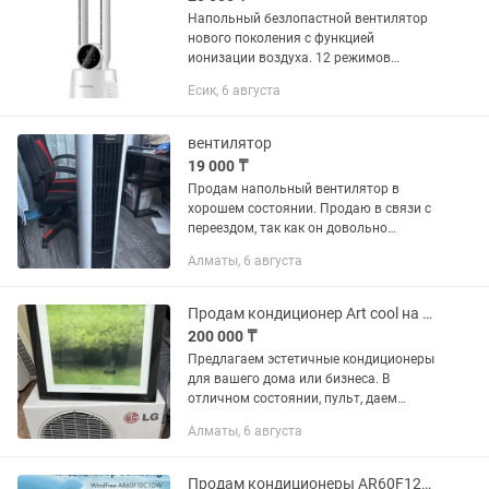
Напольный безлопастной вентилятор
нового поколения с функцией
ионизации воздуха. 12 режимов
подачи скоростей воздуха
Есик, 6 августа
автоматический поворот (120
градусов) сенсорная панель
управления управление...
вентилятор
19 000 ₸
Продам напольный вентилятор в
хорошем состоянии. Продаю в связи с
переездом, так как он довольно
большой и занимает много места.
Алматы, 6 августа
Кондиционер оснащен колесиками,
поэтому его легко передвигать по...
Продам кондиционер Art cool на 27 кв
200 000 ₸
Предлагаем эстетичные кондиционеры
для вашего дома или бизнеса. В
отличном состоянии, пульт, даем
гарантию. Подарят вам прохладу в
Алматы, 6 августа
жару и украсят любой интерьер.
Разные модели и на разную
квадратуру....
Продам кондиционеры AR60F12C1DWNER