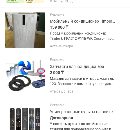
Атырау, сегодня
панель,Кронштейн.
Теплопроизвод-2600Вт
Холодопроизвод-2600 Вт Вес-38кг
Реклама
Мобильный кондиционер Timberk T-PAC12-P11E-WF, 12 000 BTU, Wi-Fi
159 000 ₸
Продам мобильный кондиционер
Timberk T-PAC12-P11E-WF. Состояние
отличное, практически новый. Куплен
Астана, вчера
недавно, использовался всего
несколько дней для проверки.
Полностью исправен, хорошо
Реклама
охлаждает,...
Запчасти для кондиционера
2 000 ₸
Магазин запчастей в Атырау. Азаттык
123. Запчасти и комплектующие для
ремонта и монтажа кондиционера...
Атырау, вчера
Реклама
Универсальные пульты на все телевизоров и кондиционеров ворот и шлагбаумов,
Договорная
У нас есть пульты на все бытовые
техники для приобретение звоните и