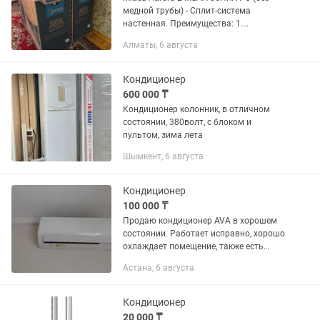
медной трубы) - Сплит-система
настенная. Преимущества: 1.
Автоматическая работа воздушных
Алматы, 6 августа
заслонок - Возможность
автоматического качания
вертикальных и...
Кондиционер
600 000 ₸
Кондиционер колонник, в отличном
состоянии, 380волт, с блоком и
пультом, зима лета
Шымкент, 6 августа
Кондиционер
100 000 ₸
Продаю кондиционер AVA в хорошем
состоянии. Работает исправно, хорошо
охлаждает помещение, также есть
режим обогрева. Функции и режимы: ❄️
Астана, 6 августа
Охлаждение 🔥 Обогрев 🌬️ 4 скорости
вентилятора:...
Кондиционер
20 000 ₸