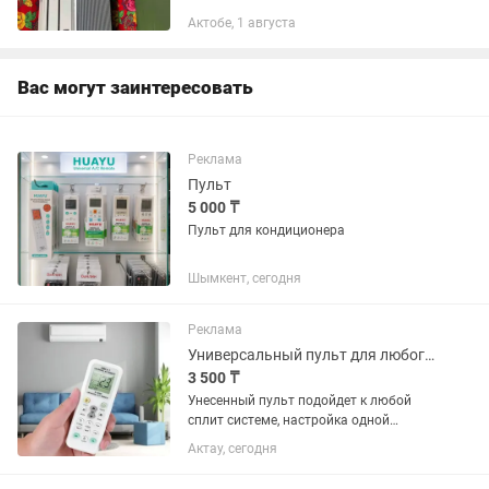
220–240 В, 50 Гц. Производительность:
Актобе, 1 августа
охлаждение — 9000 BTU/ч (≈ 2,64 кВт);
обогрев — 9900 BTU/ч (≈ 2,9...
Вас могут заинтересовать
Реклама
Пульт
5 000 ₸
Пульт для кондиционера
Шымкент, сегодня
Реклама
Универсальный пульт для любого кондиционера
3 500 ₸
Унесенный пульт подойдет к любой
сплит системе, настройка одной
кнопкой
Актау, сегодня