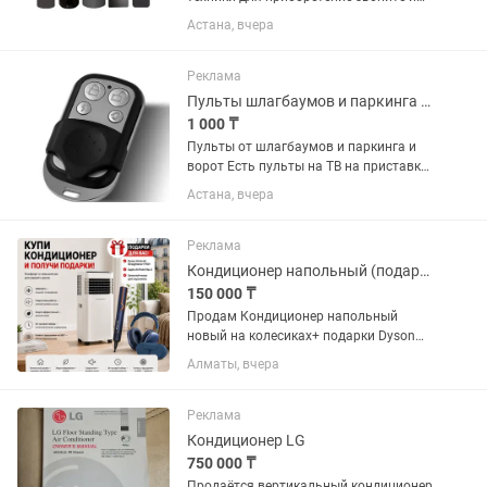
пишите Доставка установка бесплатно
Астана, вчера
Ava ARG BBK Elenberg QWATT Sony
XIAOMI Rebus MI Thompson Hisense
Haier Philips...
Реклама
Пульты шлагбаумов и паркинга ворот.Доставка программирование бесплатно
1 000 ₸
Пульты от шлагбаумов и паркинга и
ворот Есть пульты на ТВ на приставку
пульты на кондиционеров и
Астана, вчера
рольшторы ДОСТАВКА УСТАНОВКА
БЕСПЛАТНО
Реклама
Кондиционер напольный (подарки фен Dyson 2в1/ Наушники Apple AirPods Max2
150 000 ₸
Продам Кондиционер напольный
новый на колесиках+ подарки Dyson
Airstrait Straightener 2в1 + Наушники
Алматы, вчера
Apple AirPods Max2 качество отличное.
Пульт дистанционного управления. •
Сенсорная панель . •...
Реклама
Кондиционер LG
750 000 ₸
Продаётся вертикальный кондиционер