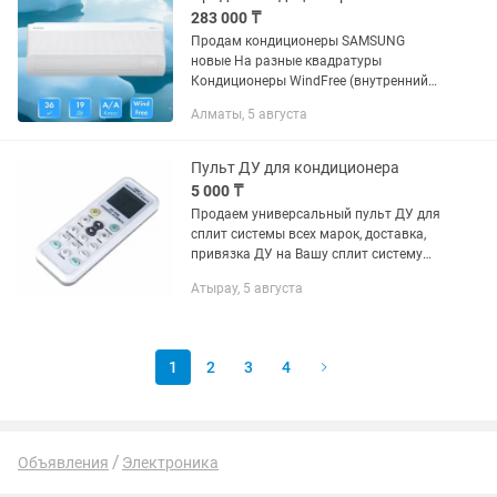
283 000 ₸
Продам кондиционеры SAMSUNG
новые На разные квадратуры
Кондиционеры WindFree (внутренний
блок, наружный блок, пульт
Алматы, 5 августа
управления) AR60F12C1DWNER на
36м² Доставка по г.Алматы - бесплатно
Самовывоз...
Пульт ДУ для кондиционера
5 000 ₸
Продаем универсальный пульт ДУ для
сплит системы всех марок, доставка,
привязка ДУ на Вашу сплит систему
бесплатно! Гарантия 12 месяцев
Атырау, 5 августа
1
2
3
4
Объявления
Электроника