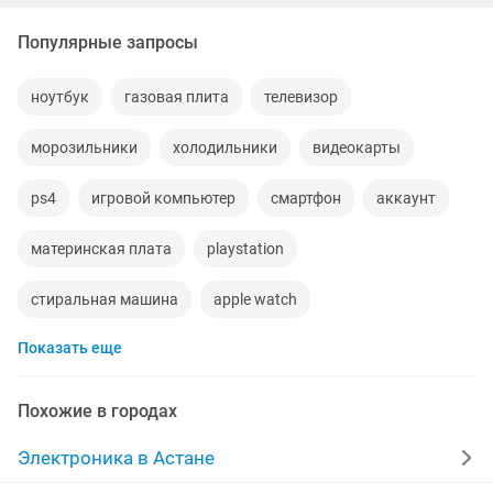
Популярные запросы
ноутбук
газовая плита
телевизор
морозильники
холодильники
видеокарты
ps4
игровой компьютер
смартфон
аккаунт
материнская плата
playstation
стиральная машина
apple watch
Показать еще
беспроводные наушники
наушники
процессор
ddr2
gtx
macbook
компьютер
пылесос
Похожие в городах
geforce gtx
ipad 2
колонки
телефон
Электроника в Астане