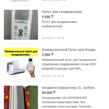
Актобе, 2 августа
Пульт для кондиционера
5 000 ₸
Пульт для кондиционера
универсалный
Актобе, 31 июля
Универсальный Пульт для Кондиционера Кондиционеров и Сплит Систем
3 000 ₸
Универсальный пульт дистанционного
управления, поддерживает более 4000
моделей (подходит для 98%
Кондиционеров и Сплит систем)
Актобе, 22 июля
включает в себя все необходимые
функции для комфортного
управления...
продам кондиционер LG , требует заправки
50 000 ₸
Кондиционер—LG LSUH0964JM3.
Основные характеристики: Тип:
настенная сплит-система. Питание: