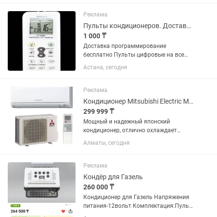
универсальные пульты паркинга,
универсальные пульты ворот, Пульты
Реклама
кондиционеров...
Пульты кондиционеров. Доставка установка бесплатно
1 000 ₸
Доставка программирование
бесплатно Пульты цифровые на все
виды кондиционеров, доставка
Астана, сегодня
установка бесплатно. напишите адрес
пишите на и звоните
Реклама
Кондиционер Mitsubishi Electric MS-GF50VA
299 999 ₸
Мощный и надежный японский
кондиционер, отлично охлаждает
квартиру, дом, офис, кроссовые,
Алматы, сегодня
серверные или магазин. Мощность:
5 кВт Площадь охлаждения: до 55 м²
Тихая работа и экономичный
Реклама
компрессор,...
Кондёр для Газель
260 000 ₸
Кондиционер для Газель Напряжения
питания-12вольт Комплектация:Пульт
ДУ,Жгуты,Уплотнитель,Декоративная