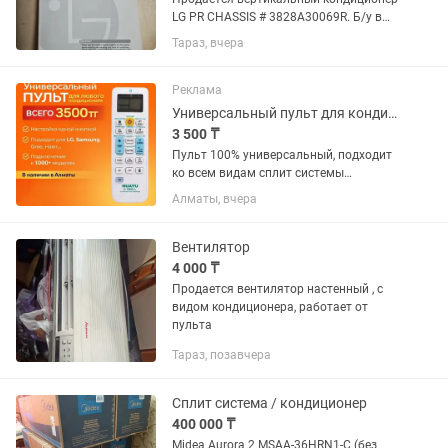
LG PR CHASSIS # 3828А30069R. Б/у в
отличном состоянии(пульт и книжка в
Тараз, вчера
наличии) Самовывоз. По
договорённости возможна и доставка.
Цена договорная
Реклама
Универсальный пульт для кондиционеров
3 500 ₸
Пульт 100% универсальный, подходит
ко всем видам сплит системы
Гарантия + качество (3 дня гарантия
Алматы, вчера
на проверку/обмен/возврат) Звоните
или пишите с 8 утра до 23:00. Так же
доступен /
Вентилятор
4 000 ₸
Продается вентилятор настенный , с
видом кондиционера, работает от
пульта
Тараз, позавчера
Сплит система / кондиционер
400 000 ₸
Midea Aurora 2 MSAA-36HRN1-С (без