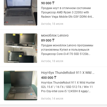
90 000 ₸
Продам ноут в отличном состоянии
Процессор AMD Ryzen 3 2200U with
Radeon Vega Mobile Gfx ОЗУ DDR4 4гб
Видеокарта AMD Radeon 535(2gb), AMD
Актобе, 18 июля
Radeon Vega 3 Graphics (242mb)
Жёсткий диск 480GB SSD...
моноблок Lenovo
89 000 ₸
Продам моноблок Lenovo программы
установлены Купил и пользуешься
Процессор Core i3-4170 SSD 512Gb
жесткий диск ОЗУ 10Gb DDR3 В
Актобе, 18 июля
комплекте блок питания Клавиатура,
мышка Наш адрес: пр. Абилкайыр
хана...
Ноутбук ThundeRobot 911 X Wild Hunter G2L
400 000 ₸
Ноутбук ThundeRobot 911 X Wild Hunter
G2L 15.6" / 16 Гб / SSD 512 Гб / Win 11
Pro Озу-intel core i5 12450H 8 ядер/
Geforce rtx 4050/DDR4/165 гц Чистку
Актобе, 14 июля
делал 2 месяца назад В очень
хорошем...