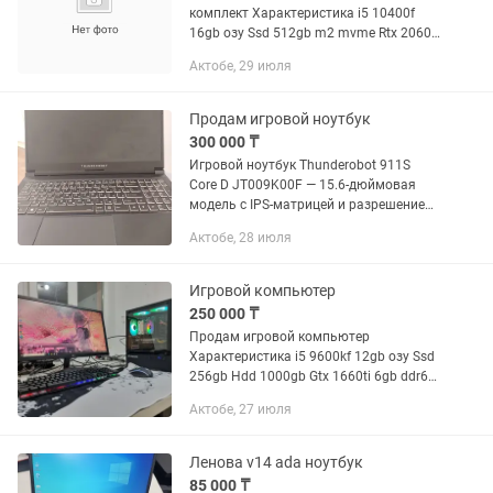
комплект Характеристика i5 10400f
16gb озу Ssd 512gb m2 mvme Rtx 2060
6gb ddr6 Блок питания 600w Монитор
Актобе, 29 июля
Samsung g3 144герц
Продам игровой ноутбук
300 000 ₸
Игровой ноутбук Thunderobot 911S
Core D JT009K00F — 15.6-дюймовая
модель с IPS-матрицей и разрешением
1920х1080 пикселей. Отличается
Актобе, 28 июля
высокой частотой обновления —
достигает 144 Гц. Матовое покрытие...
Игровой компьютер
250 000 ₸
Продам игровой компьютер
Характеристика i5 9600kf 12gb озу Ssd
256gb Hdd 1000gb Gtx 1660ti 6gb ddr6
Блок питания 500w Монитор LG 144
Актобе, 27 июля
герц
Ленова v14 ada ноутбук
85 000 ₸