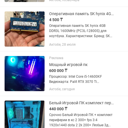
Актобе, позавчера
Dual OC, 8 GB, GeForce RTX 4060 Блок
питания: ATX 700 W DeepCool...
Оперативная память SK hynix 4GB DDR3L 1600MHz (PC3L-12800S) для ноутбука.
4 500 ₸
Оперативная память SK hynix 4GB
DDR3L 1600MHz (PC3L-12800S) для
ноутбука. Характеристики: Бренд: SK
hynix Объем: 4 ГБ Тип памяти: DDR3L
Актобе, 28 июля
SO-DIMM Частота: 1600 МГц (PC3L-
12800S) Модель:...
Реклама
Мощный игровой пк
600 000 ₸
Процессор: Intel Core i5-14600KF
Видеокарта: Palit RTX 3070 Ti
GamingPro Материнка: MSI PRO Z790-P
Актобе, сегодня
WIFI (DDR5) ОЗУ: Kingston FURY Beast
DDR5 32 ГБ (5600 МГц) SSD: Samsung
990 Pro 1 ТБ БП:...
Белый Игровой ПК комплект периферии
440 000 ₸
Срочно Белый Игровой ПК + комплект
периферии в кс 2 300+ fps 3:4
1920x1440 dota 2 2k 200+ Любые 3д