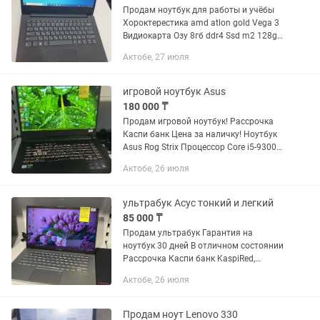
Продам ноутбук для работы и учёбы
Хороктерестика amd atlon gold Vega 3
Видиокарта Озу 8гб ddr4 Ssd m2 128gb
mvme Виндовс 10 Экран FULL HD Офис
Актобе, 27 июля
ворд Состояние отличное батарейка
держит
игровой ноутбук Asus
180 000 ₸
Продам игровой ноутбук! Рассрочка
Каспи банк Цена за наличку! Ноутбук
Asus Rog Strix Процессор Core i5-9300H
Видеокарта nVidia GTX1650-4Gb ОЗУ
Актобе, 26 июля
16Gb DDR4 SSD m2 512Gb жесткий диск
Размер экрана...
ультрабук Асус тонкий и легкий
85 000 ₸
Продам ультрабук Гарантия на
ноутбук 30 дней В отличном состоянии
Рассрочка Каспи банк KaspiRed,
KaspiQR Цена за наличку! Ноутбук Asus
Актобе, 26 июля
тонкий и легкий Процессор Intel Core i3-
10110u Видеокарта Intel...
Продам ноут Lenovo 330