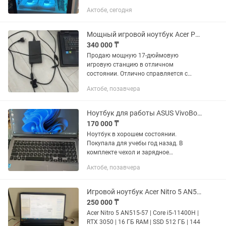
программы тянет на ура
Актобе, сегодня
Характеристики ПК: Процессор: AMD
Ryzen 7 5700X (8 ядер / 16...
Мощный игровой ноутбук Acer Predator Helios 300 (PH317-56) 17.3
340 000 ₸
Продаю мощную 17-дюймовую
игровую станцию в отличном
состоянии. Отлично справляется с
любыми современными AAA-играми,
Актобе, позавчера
тяжелым 3D-моделированием,
видеомонтажом и стримингом.
Основные...
Ноутбук для работы ASUS VivoBook 15 Core 13-1115G4 8GB 256GB
170 000 ₸
Ноутбук в хорошем состоянии.
Покупала для учебы год назад. В
комплекте чехол и зарядное
устройство. Нет торга❌ Ноутбук ASUS
Актобе, позавчера
X515F для рабочих задач и учебы •
Готов к пользованию • Все
программы...
Игровой ноутбук Acer Nitro 5 AN515-57
250 000 ₸
Acer Nitro 5 AN515-57 | Core i5-11400H |
RTX 3050 | 16 ГБ RAM | SSD 512 ГБ | 144