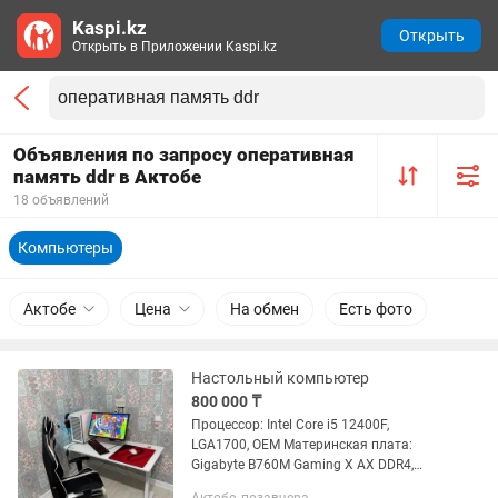
Kaspi.kz
Открыть
Открыть в Приложении Kaspi.kz
Объявления по запросу оперативная
память ddr в Актобе
18 объявлений
Компьютеры
Актобе
Цена
На обмен
Есть фото
Настольный компьютер
800 000 ₸
Процессор: Intel Core i5 12400F,
LGA1700, OEM Материнская плата:
Gigabyte B760M Gaming X AX DDR4,
LGA1700 Видеокарта: Palit RTX 4060