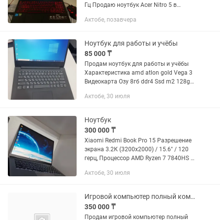
Гц Продаю ноутбук Acer Nitro 5 в
отличном состоянии. Работает без
Актобе, позавчера
нареканий, полностью исправен.
Подойдет для D5...
Ноутбук для работы и учёбы
85 000 ₸
Продам ноутбук для работы и учёбы
Характеристика amd atlon gold Vega 3
Видеокарта Озу 8гб ddr4 Ssd m2 128gb
mvme Виндовс 10 Экран FULL HD Офис
Актобе, 30 июля
ворд Состояние отличное батарейка
держит
Ноутбук
300 000 ₸
Xiaomi Redmi Book Pro 15 Разрешение
экрана 3.2К (3200x2000) / 15.6" / 120
герц, Процессор AMD Ryzen 7 7840HS 8
ядер, 16 потоков, до 5,1 ГГц
Актобе, 30 июля
Оперативная память 16 ГБ DDR5 6400
МГц SSD 512 ГБ NVMe...
Игровой компьютер полный комплект
350 000 ₸
Продам игровой компьютер полный