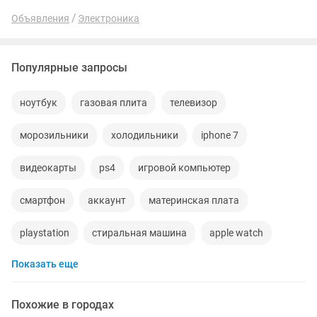
Объявления
Электроника
Популярные запросы
ноутбук
газовая плита
телевизор
морозильники
холодильники
iphone 7
видеокарты
ps4
игровой компьютер
смартфон
аккаунт
материнская плата
playstation
стиральная машина
apple watch
Показать еще
беспроводные наушники
наушники
процессор
ddr2
gtx
macbook
компьютер
пылесос
Похожие в городах