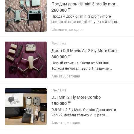
Продам дрон dji mini 3 pro fly more combo plus
260 000 ₸
Продам дрон dji mini 3 pro fly more
combo plus rc controller пульт с экраном
и две батареи с повышенной
Шымкент, сегодня
мощностью все в отличном состоянии
пользовался редко запасные лопасти
и отвертка с сумкой все...
Реклама
Дрон DJI Mavic Air 2 Fly More Combo
300 000 ₸
Новый стоит на Каспи от 500 000.
Толком не летал. Было 1 падение.
Заменена ножка. Все работает. Без
Алматы, сегодня
коробки
Реклама
DJI Mini 2 Fly More Combo
190 000 ₸
DJI Mini 2 Fly More Combo Дрон почти
новый, летали только 2–3 раза.
Полностью оригинальный DJI, без
Алматы, сегодня
ремонтов и скрытых дефектов. Все
функции работают идеально Полный