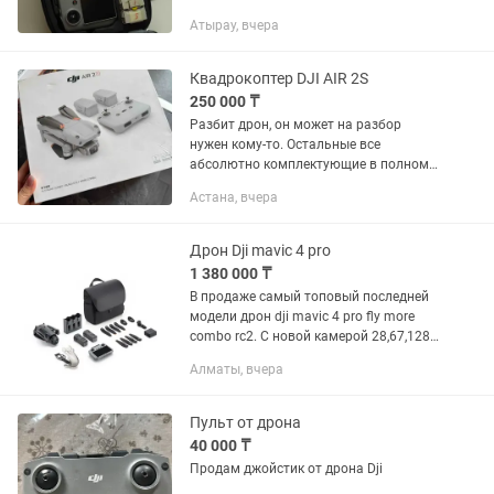
эксплуатация, готов к полетам без
Атырау, вчера
дополнительных вложений.
Комплектация: DJI Mini 4 Pro 2 пульта
DJI RC...
Квадрокоптер DJI AIR 2S
250 000 ₸
Разбит дрон, он может на разбор
нужен кому-то. Остальные все
абсолютно комплектующие в полном
составе даже в упаковке. Цена может
Астана, вчера
меняться, в разумных пределах.
Дрон Dji mavic 4 pro
1 380 000 ₸
В продаже самый топовый последней
модели дрон dji mavic 4 pro fly more
combo rc2. С новой камерой 28,67,128
мм камерами hasselblad. успей купить
Алматы, вчера
так же имееются дроны, экшн-камеры
insta360 и многое...
Пульт от дрона
40 000 ₸
Продам джойстик от дрона Dji