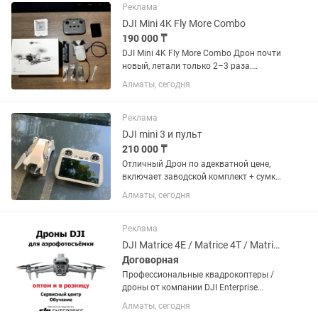
оригинальный комплект в...
Реклама
DJI Mini 4K Fly More Combo
190 000 ₸
DJI Mini 4K Fly More Combo Дрон почти
новый, летали только 2–3 раза.
Полностью оригинальный DJI, без
Алматы, сегодня
ремонтов и скрытых дефектов. Все
функции работают идеально. Полный
оригинальный комплект в...
Реклама
DJI mini 3 и пульт
210 000 ₸
Отличный Дрон по адекватной цене,
включает заводской комплект + сумку
и флеш память (для фото и видео
Алматы, сегодня
записей). Всего около 5-10 полетов,
создает эмоции и качественные
фотографии. Все по...
Реклама
DJI Matrice 4E / Matrice 4T / Matrice 400 / Mavic 3 Thermal / Mavic 3 Multi
Договорная
Профессиональные квадрокоптеры /
дроны от компании DJI Enterprise
Обучение и внедрение решений
Алматы, сегодня
Авторизованный сервис центр