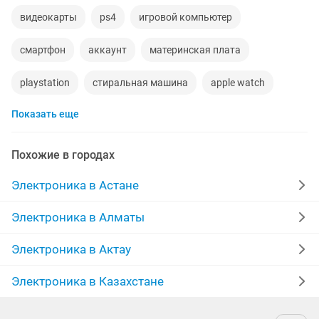
видеокарты
ps4
игровой компьютер
смартфон
аккаунт
материнская плата
playstation
стиральная машина
apple watch
Показать еще
беспроводные наушники
наушники
обмен
процессор
ddr2
gtx
macbook
компьютер
Похожие в городах
пылесос
geforce gtx
ipad 2
колонки
Электроника в Астане
телефон
ремонт холодильников
сабвуфер
Электроника в Алматы
Электроника в Актау
Электроника в Казахстане