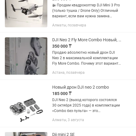
🚁 Продам квадрокоптер DJI Mini 3 Pro
(только тушка / Drone Only) Отличный
вариант, если вам нужна замена
утерянному или поврежденному дрону,
Алматы, позавчера
либо если у вас уже есть пульт (DJI RC /
RC-N1 / RC-N2 /...
DJI Neo 2 Fly More Combo Новый, привезен из Японии
350 000 ₸
Продаю абсолютно новый дрон DJI
Neo 2 в максимальной комплектации
Fly More Combo. Почему этот вариант
стоит внимания: Гарантия качества:
Астана, позавчера
Дрон привезен лично мной из Японии
(оригинал, для внутреннего...
Новый дрон DJI neo 2 combo
185 000 ₸
DJI Neo 2 (выход которого состоялся
30 октября 2025 года) в комплектации
«Combo без пульта» — это
обновленный селфи-дрон,
Алматы, 3 августа
ориентированный на управление
жестами, голосом или через смартфон.
Главным...
Dji mini 2 SE