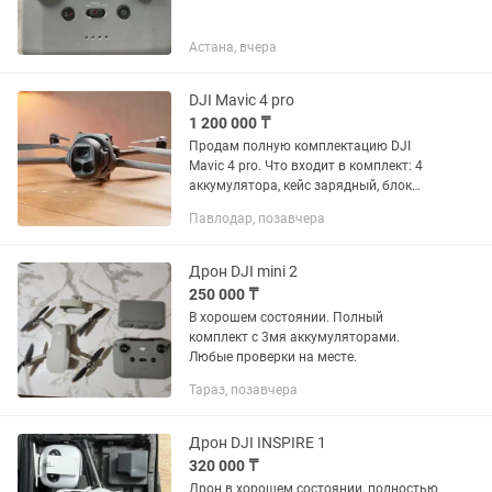
Астана, вчера
DJI Mavic 4 pro
1 200 000 ₸
Продам полную комплектацию DJI
Mavic 4 pro. Что входит в комплект: 4
аккумулятора, кейс зарядный, блок
питание на 100 ват и провод, в
Павлодар, позавчера
комплекте вилки для разных стран под
розетку, пульт RC2, Дрон 64...
Дрон DJI mini 2
250 000 ₸
В хорошем состоянии. Полный
комплект с 3мя аккумуляторами.
Любые проверки на месте.
Тараз, позавчера
Дрон DJI INSPIRE 1
320 000 ₸
Дрон в хорошем состоянии, полностью