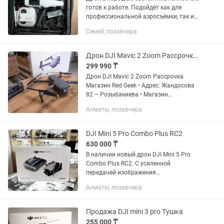
готов к работе. Подойдёт как для
профессиональной аэросъёмки, так и
для личного использования.
Семей, позавчера
Характеристики: Съёмка видео в 4K и
Full HD. Камера на 3-осевом...
Дрон DJI Mavic 2 Zoom Рассрочка Магазин Red Geek
299 990 ₸
Дрон DJI Mavic 2 Zoom Рассрочка
Магазин Red Geek • Адрес: Жандосова
82 – Розыбакиева • Магазин
Электронной техники Red Geek •
Алматы, позавчера
Рассрочка 0-0-12 • Официальная
Гарантия • Цена указана за наличную...
DJI Mini 5 Pro Combo Plus RC2
630 000 ₸
В наличии новый дрон DJI Mini 5 Pro
Combo Plus RC2. С усиленной
передачей изображения
Запечатанный, не активированный
Алматы, позавчера
Цена: 630.000тг Отправка в регионы
РК По ценам уточняйте. Пишите в по...
Продажа DJI mini 3 pro Тушка
255 000 ₸