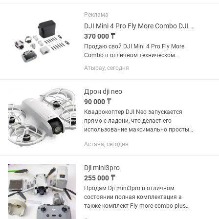
Продажа по оптовым и розничным
ценам DJI Mavic 3 Multispectral DJI...
Реклама
DJI Mini 4 Pro Fly More Combo DJI RC 2 3 аккумулятора 256 ГБ
370 000 ₸
Продаю свой DJI Mini 4 Pro Fly More
Combo в отличном техническом
состоянии. ✔ DJI RC 2 (пульт со
Атырау, сегодня
встроенным экраном) ✔ 3
оригинальных аккумулятора ✔
Зарядный хаб ✔ Оригинальная сумка
Дрон dji neo
DJI ✔ Карта...
90 000 ₸
Квадрокоптер DJI Neo запускается
прямо с ладони, что делает его
использование максимально простым,
а отсутствие пульта позволяет
Астана, сегодня
управлять устройством в полевых
условиях. Этот дрон подходит как
для...
Dji mini3pro
255 000 ₸
Продам Dji mini3pro в отличном
состоянии полная комплектация а
также комплект Fly more combo plus
(дополнительные батарейки и сумка)