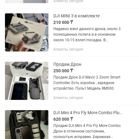
Алматы, сегодня
так же в подарок комплект nd
фильтров. Также от дрона есть
коробки...
DJI MINI 3 в комплекте
210 000 ₸
Недавно взял данного дрона, около 3
полноценных полета и в основном
около 10-15 взлет/посадка. В
комплектации: сумка, зарядник, одна
Алматы, сегодня
батарея, флеш карта и пульт. Покупал
все за 309 000 сделаю...
Продам Дрон
250 000 ₸
Продам Дрон DJI Mavic 2 Zoom Smart
Controller. Есть коробка , зарядное
устройство. Пульт Модель RM500.
Алматы, сегодня
DJI Mini 4 Pro Fly More Combo Plus (DJI RC 2)
620 000 ₸
Продам DJI Mini 4 Pro Fly More Combo
Дрон в отличном состоянии,
полностью исправен. Бережная