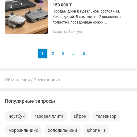
150 000 ₸
Продам дрон в идеальном состоянии,
без падений. В комплекте: 2 комплекта
лопастей, посадочные ножки,
крепление для пропеллеров разных
Алматы, 3 августа
типов. Коробка имеется. Обмен не
интересует.
1
2
3
...
5
Объявления
Электроника
Популярные запросы
ноутбук
газовая плита
айфон
телевизор
морозильники
холодильники
iphone 11