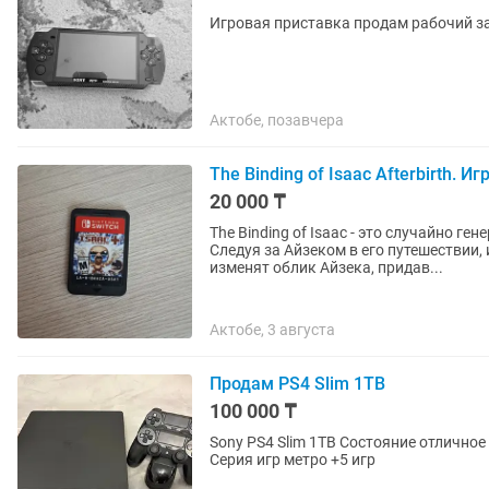
Игровая приставка продам рабочий з
Актобе, позавчера
The Binding of Isaac Afterbirth. 
20 000 ₸
The Binding of Isaac - это случайно г
Следуя за Айзеком в его путешествии
изменят облик Айзека, придав...
Актобе, 3 августа
Продам PS4 Slim 1TB
100 000 ₸
Sony PS4 Slim 1TB Состояние отличное в комплек
Серия игр метро +5 игр