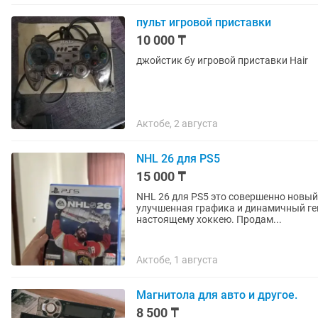
пульт игровой приставки
10 000 ₸
джойстик бу игровой приставки Hair
Актобе, 2 августа
NHL 26 для PS5
15 000 ₸
NHL 26 для PS5 это совершенно новый уровень хо
улучшенная графика и динамичный ге
настоящему хоккею. Продам...
Актобе, 1 августа
Магнитола для авто и другое.
8 500 ₸