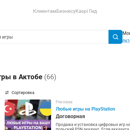
Клиентам
Бизнесу
Kaspi Гид
Мой
Акт
гры в Актобе
(66)
Сортировка
Реклама
Любые игры на PlayStation
Договорная
Продажа и установка цифровых игр на
польский PSN аккаунт. Если аккаунта нет – помогу открыть. Любые игры и подписки по