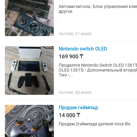
Автомагнитола ; Блок управления кли
другое.
Актобе, 31 июля
Nintendo switch OLED
169 900 ₸
Продается Nintendo Switch OLED 128 ГБ в отличном состоя
OLED 128 ГБ • Дополнительный второй д
Two •...
Актобе, 30 июля
Продам геймпад
14 000 ₸
Продам 2геймпада gamesir nova lite