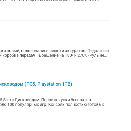
вый, пользовались редко и аккуратно. Педали газ,
 коробка передач. •Вращение на 180⁰ и 270⁰. •Руль не
сководом (ПС5, Playstation 1TB)
5 Slim с Дисководом. После покупки бесплатно
х игр. Консоль полностью готова к