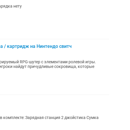
арядка нету
Игра / картридж на Нинтендо свитч
енерируемый RPG-шутер с элементами ролевой игры.
, игроки найдут причудливые сокровища, которые
те: Зарядная станция 2 джойстика Сумка