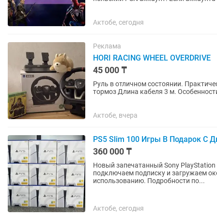
запросу. Работают на PS4 и...
Актобе, сегодня
Реклама
HORI RACING WHEEL OVERDRIVE
45 000 ₸
Руль в отличном состоянии. Практически но
тормоз Длина кабеля 3 м. Особенности
использовался для...
Актобе, вчера
PS5 Slim 100 Игры В Подарок С Ди
360 000 ₸
Новый запечатанный Sony PlayStation 
подключаем подписку и загружаем около 100 популярны
использованию. Подробности по...
Актобе, сегодня