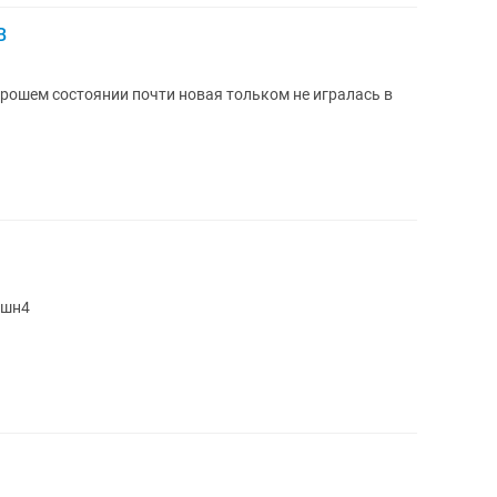
B
хорошем состоянии почти новая тольком не игралась в
йшн4