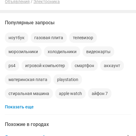
Объявления
Электроника
Популярные запросы
ноутбук
газовая плита
телевизор
морозильники
холодильники
видеокарты
ps4
игровой компьютер
смартфон
аккаунт
материнская плата
playstation
стиральная машина
apple watch
айфон 7
Показать еще
беспроводные наушники
наушники
обмен
процессор
ddr2
gtx
macbook
компьютер
Похожие в городах
пылесос
ipad 2
колонки
телефон