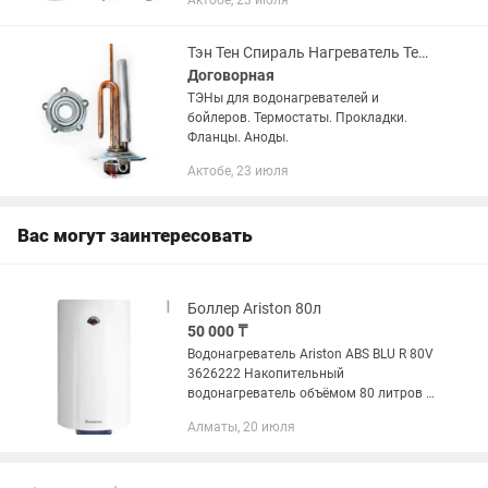
Актобе, 23 июля
Холодильников, Витрин,
Кондиционеров, Водонагревателей,
Бойлеров, Духовок,...
Тэн Тен Спираль Нагреватель Термостат Запчасти Водонагревателя Бойлера
Договорная
ТЭНы для водонагревателей и
бойлеров. Термостаты. Прокладки.
Фланцы. Аноды.
Актобе, 23 июля
Вас могут заинтересовать
Боллер Ariston 80л
50 000 ₸
Водонагреватель Ariston ABS BLU R 80V
3626222 Накопительный
водонагреватель объёмом 80 литров —
практичное решение для квартиры или
Алматы, 20 июля
дома. Он обеспечивает стабильный
запас горячей воды для душа, кухни...